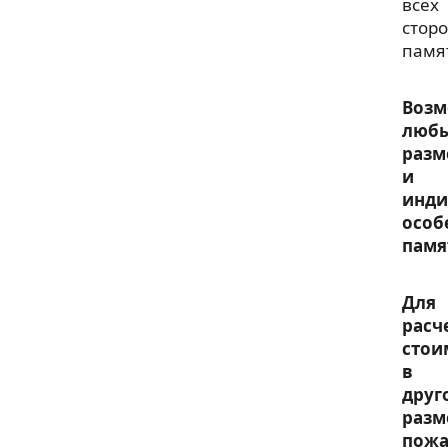
всех
стор
памя
Воз
люб
разм
и
инди
особ
памя
Для
расч
стои
в
друг
разм
пожа