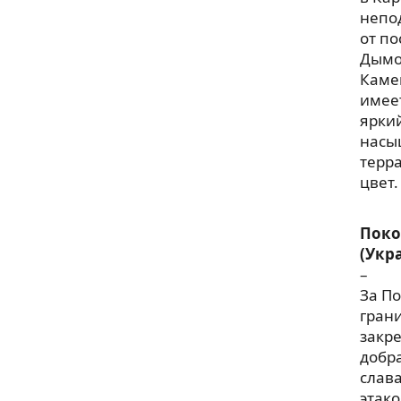
непо
от по
Дымо
Каме
имее
ярки
насы
терр
цвет.
Поко
(Укр
–
За П
гран
закр
добр
слав
этако