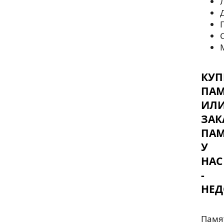
КУП
ПА
ИЛ
ЗАК
ПА
У
НАС
-
НЕД
Памя