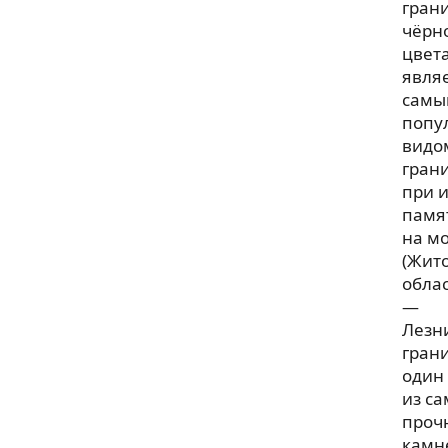
гран
чёрн
цвета
явля
самы
попу
видо
гран
при 
памя
на м
(Жит
облас
—
Лезн
гран
один
из с
проч
камн