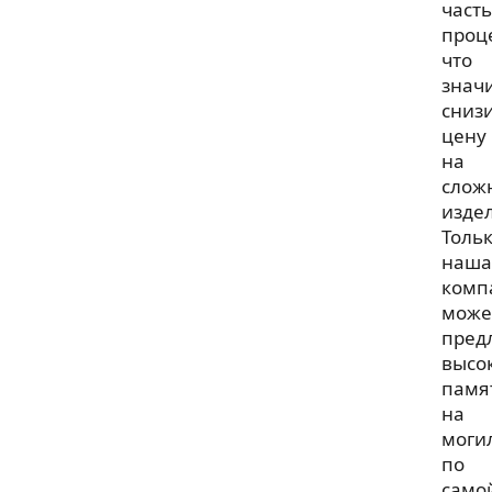
часть
проц
что
знач
сниз
цену
на
слож
изде
Толь
наша
комп
може
пред
высо
памя
на
моги
по
само