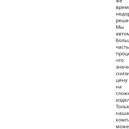
же
врем
недо
реше
Мы
авто
боль
часть
проц
что
знач
сниз
цену
на
слож
изде
Толь
наша
комп
може