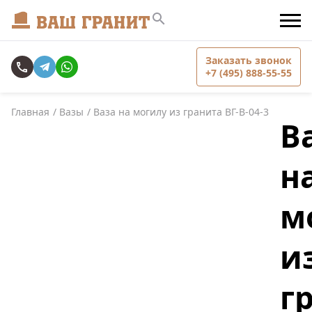
Заказать звонок
+7 (495) 888-55-55
Главная
Вазы
Ваза на могилу из гранита ВГ-В-04-3
В
н
м
и
г