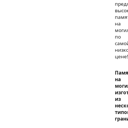
пред
высо
памя
на
моги
по
само
низк
цене
Памя
на
моги
изго
из
неск
типо
гран