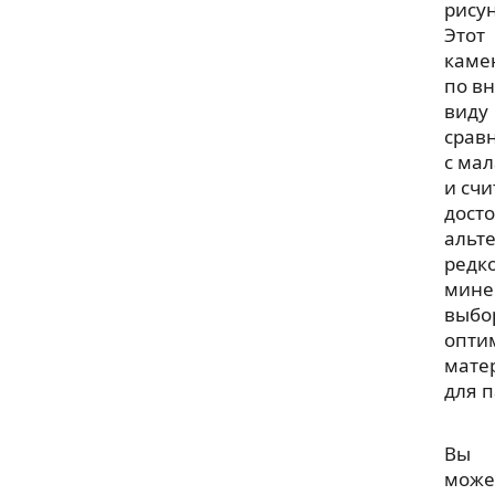
рису
Этот
каме
по в
виду
срав
с ма
и сч
дост
альт
редк
мине
выбо
опти
мате
для 
Вы
може