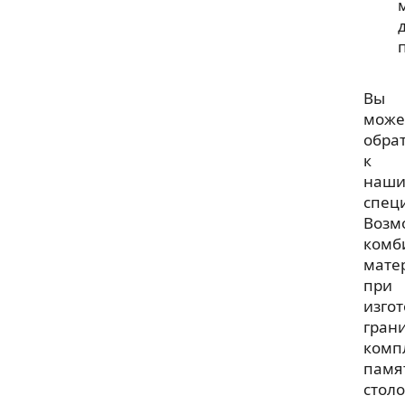
Вы
може
обра
к
наш
спец
Возм
комб
мате
при
изго
гран
комп
памя
столо