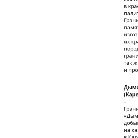
в кр
пали
Гран
памя
изго
их к
поро
гран
так 
и пр
Дым
(Кар
–
Гран
«Дым
добы
на ка
в Кар