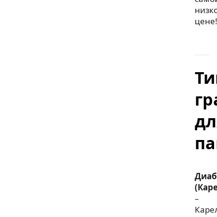
низк
цене
Т
гр
дл
па
Диаб
(Кар
–
Каре