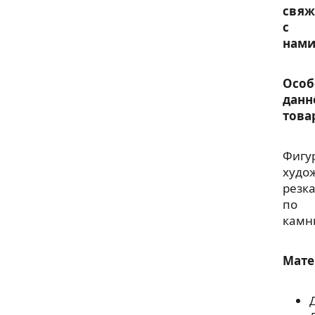
свяж
с
нами
Особ
данн
това
Фигу
худо
резк
по
камн
Мате