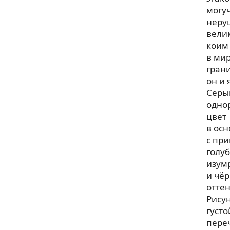
могу
неру
вели
коим
в ми
гран
он и 
Серы
одно
цвет
в осн
с пр
голуб
изум
и чё
оттен
Рису
густо
пере