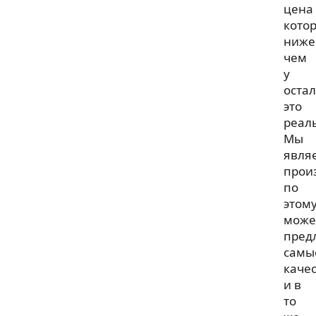
цена
кото
ниже
чем
у
оста
это
реал
Мы
явля
прои
по
этом
мож
пред
самы
каче
и в
то