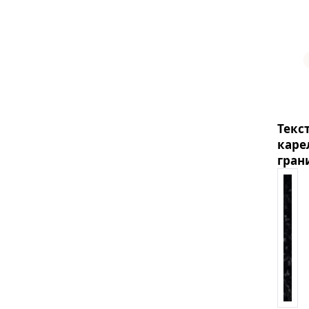
Текс
каре
гран