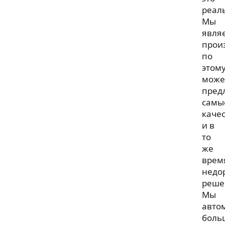
реал
Мы
явля
прои
по
этом
мож
пред
самы
каче
и в
то
же
врем
недо
реше
Мы
авто
боль