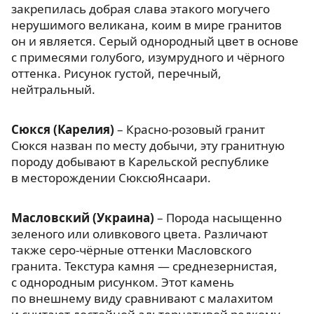
закрепилась добрая слава этакого могучего
нерушимого великана, коим в мире гранитов
он и является. Серый однородный цвет в основе
с примесями голубого, изумрудного и чёрного
оттенка. Рисунок густой, перечный,
нейтральный.
Сюкся (Карелия)
– Красно-розовый гранит
Сюкся назван по месту добычи, эту гранитную
породу добывают в Карельской республике
в месторождении СюксюЯнсаари.
Масловский (Украина)
– Порода насыщенно
зеленого или оливкового цвета. Различают
также серо-чёрные оттенки Масловского
гранита. Текстура камня — среднезернистая,
с однородным рисунком. Этот камень
по внешнему виду сравнивают с малахитом