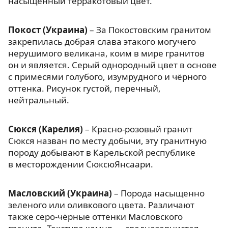
насыщенный терракотовый цвет.
Покост (Украина)
– За Покостовским гранитом
закрепилась добрая слава этакого могучего
нерушимого великана, коим в мире гранитов
он и является. Серый однородный цвет в основе
с примесями голубого, изумрудного и чёрного
оттенка. Рисунок густой, перечный,
нейтральный.
Сюкся (Карелия)
– Красно-розовый гранит
Сюкся назван по месту добычи, эту гранитную
породу добывают в Карельской республике
в месторождении СюксюЯнсаари.
Масловский (Украина)
– Порода насыщенно
зеленого или оливкового цвета. Различают
также серо-чёрные оттенки Масловского