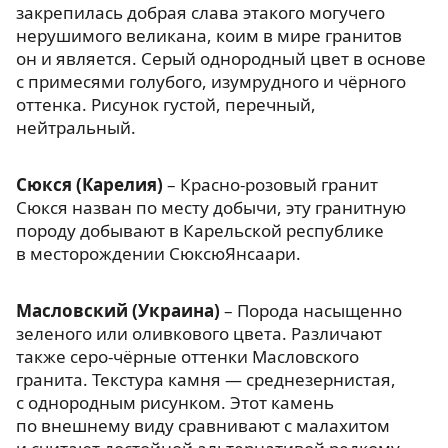
закрепилась добрая слава этакого могучего
нерушимого великана, коим в мире гранитов
он и является. Серый однородный цвет в основе
с примесями голубого, изумрудного и чёрного
оттенка. Рисунок густой, перечный,
нейтральный.
Сюкся (Карелия)
– Красно-розовый гранит
Сюкся назван по месту добычи, эту гранитную
породу добывают в Карельской республике
в месторождении СюксюЯнсаари.
Масловский (Украина)
– Порода насыщенно
зеленого или оливкового цвета. Различают
также серо-чёрные оттенки Масловского
гранита. Текстура камня — среднезернистая,
с однородным рисунком. Этот камень
по внешнему виду сравнивают с малахитом