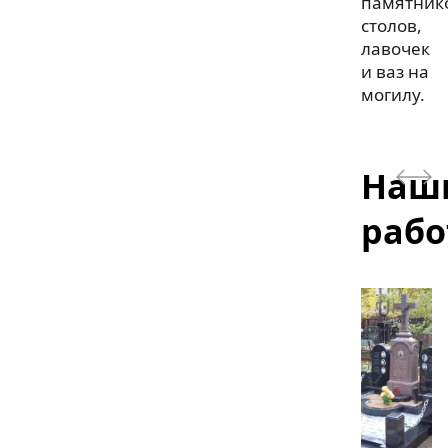
памятник
столов,
лавочек
и ваз на
могилу.
Наш
раб