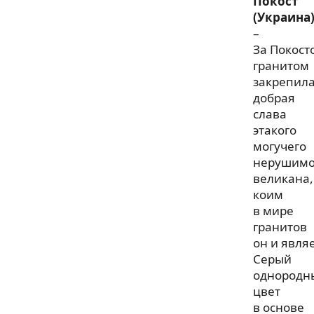
Покост
(Украина
–
За Покост
гранитом
закрепил
добрая
слава
этакого
могучего
нерушимо
великана,
коим
в мире
гранитов
он и являе
Серый
однородн
цвет
в основе