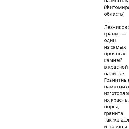
на могилу
(Житомир
область)
—
Лезников
гранит —
один
из самых
прочных
камней
в красной
палитре.
Гранитны
памятник
изготовл
их красны
пород
гранита
так же до
и прочны.