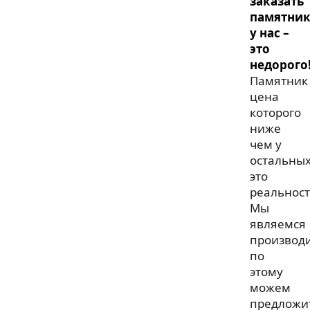
заказать
памятни
у нас –
это
недорого
Памятник
цена
которого
ниже
чем у
остальны
это
реальност
Мы
являемся
производ
по
этому
можем
предложи