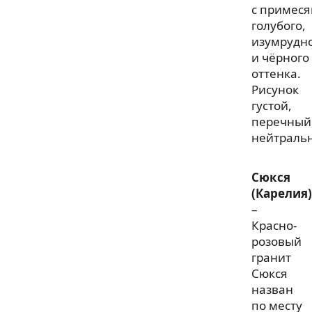
с примес
голубого,
изумрудн
и чёрного
оттенка.
Рисунок
густой,
перечный
нейтраль
Сюкся
(Карелия)
–
Красно-
розовый
гранит
Сюкся
назван
по месту