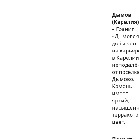
Дымов
(Карелия)
– Гранит
«Дымовск
добывают
на карьер
в Карелии
неподалё
от посёлк
Дымово.
Камень
имеет
яркий,
насыщен
терракот
цвет.