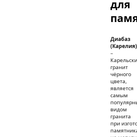
для
пам
Диабаз
(Карелия)
–
Карельск
гранит
чёрного
цвета,
является
самым
популярн
видом
гранита
при изгот
памятник