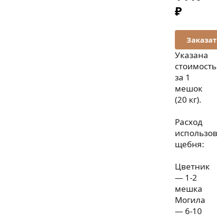
₽
Указана
стоимость
за 1
мешок
(20 кг).
Расход
использо
щебня:
Цветник
— 1-2
мешка
Могила
— 6-10