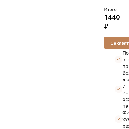
Итого:
1440
₽
По
вс
па
Во
лю
и
ин
ос
па
Фи
ху
ре