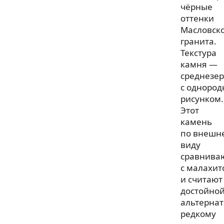
чёрные
оттенки
Масловск
гранита.
Текстура
камня —
среднезер
с одноро
рисунком.
Этот
камень
по внешн
виду
сравнива
с малахит
и считают
достойно
альтерна
редкому