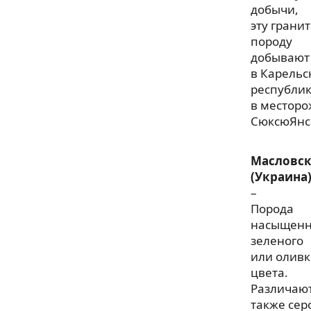
добычи,
эту грани
породу
добывают
в Карельс
республи
в местор
СюксюЯнс
Масловс
(Украина
–
Порода
насыщен
зеленого
или оливк
цвета.
Различаю
также сер