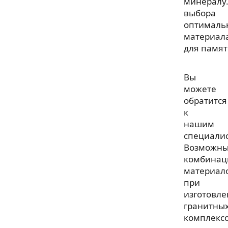
минералу
выбора
оптималь
материал
для памят
Вы
можете
обратится
к
нашим
специали
Возможн
комбинац
материал
при
изготовл
гранитны
комплексо