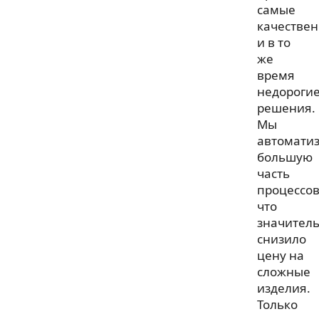
самые
качестве
и в то
же
время
недороги
решения.
Мы
автомати
большую
часть
процессов
что
значител
снизило
цену на
сложные
изделия.
Только