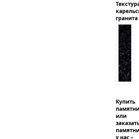
Текстур
карельс
гранита
Купить
памятн
или
заказат
памятн
у нас –