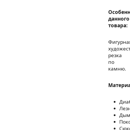
Особенн
данного
товара:
Фигурна
художес
резка
по
камню.
Матери
Диа
Лез
Дым
Пок
Сюк