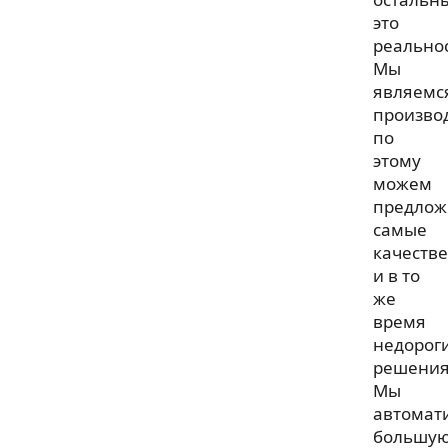
это
реальнос
Мы
являемс
произво
по
этому
можем
предлож
самые
качеств
и в то
же
время
недорог
решения
Мы
автомат
большу