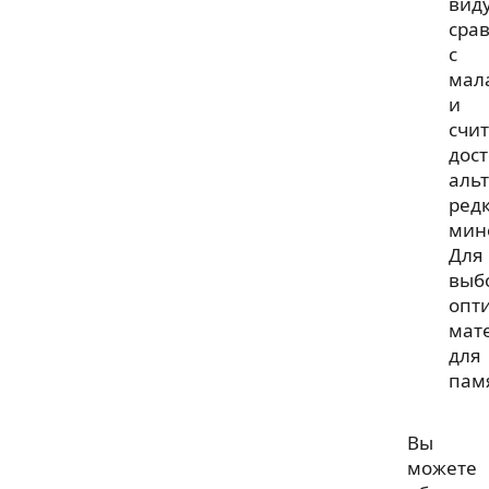
вид
сра
с
мал
и
счи
дос
аль
ред
мин
Для
выб
опт
мат
для
пам
Вы
можете