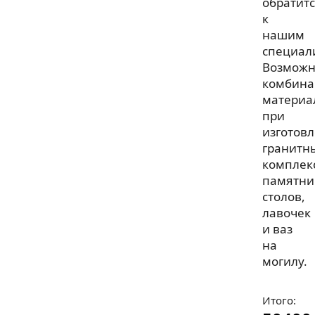
обратит
к
нашим
специал
Возмож
комбина
материа
при
изготов
гранитн
комплек
памятни
столов,
лавочек
и ваз
на
могилу.
Итого: