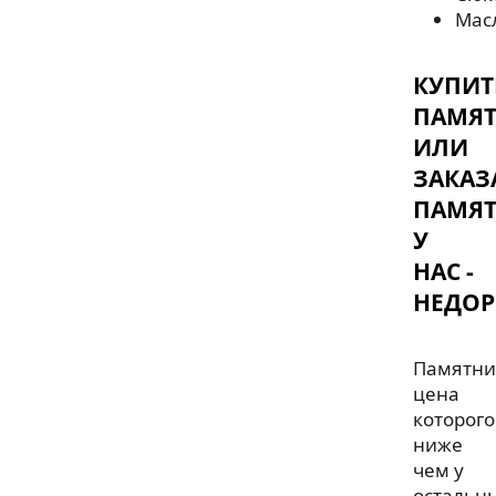
Мас
КУПИТ
ПАМЯ
ИЛИ
ЗАКАЗ
ПАМЯ
У
НАС -
НЕДОР
Памятни
цена
которого
ниже
чем у
остальн