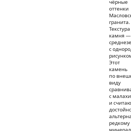
чёрные
оттенки
Масловс
гранита.
Текстура
камня —
среднезе
с однор
рисунко
Этот
камень
по внеш
виду
сравнив
с малах
и считаю
достойн
альтерн
редкому
минерал