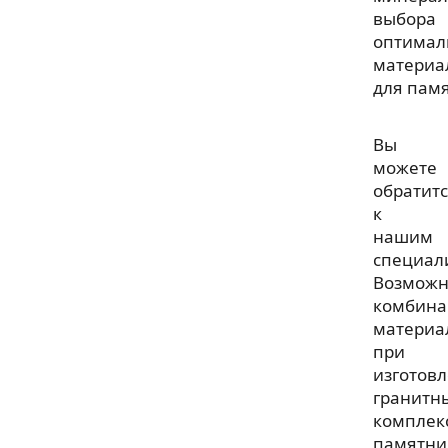
выбора
оптимал
материа
для пам
Вы
можете
обратит
к
нашим
специал
Возмож
комбина
материа
при
изготов
гранитн
комплек
памятни