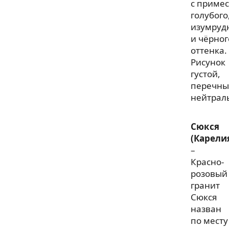
с приме
голубого
изумруд
и чёрног
оттенка.
Рисунок
густой,
перечны
нейтрал
Сюкся
(Карели
–
Красно-
розовый
гранит
Сюкся
назван
по месту