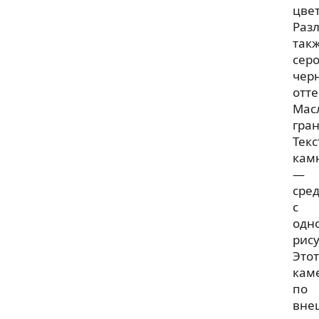
цвет
Раз
так
серо
чер
отт
Мас
гран
Текс
кам
—
сре
с
одн
рис
Этот
кам
по
вне