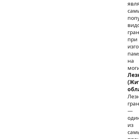
явл
сам
поп
вид
гра
при
изг
пам
на
моги
Лез
(Жи
обл
Лез
гра
—
оди
из
сам