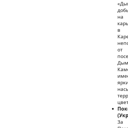
«Ды
доб
на
карь
в
Кар
неп
от
пос
Дым
Кам
име
ярк
нас
тер
цвет
Пок
(Ук
За