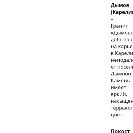
Дымов
(Карели
–
Гранит
«Дымовс
добываю
на карье
в Карели
неподал
от посёл
Дымово.
Камень
имеет
яркий,
насыще
террако
цвет.
Покост