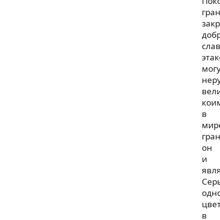
Пок
гра
зак
доб
сла
этак
мог
нер
вел
кои
в
мир
гра
он
и
явля
Сер
одн
цве
в