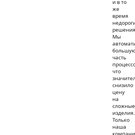
и в то
же
время
недорог
решения
Мы
автомат
большу
часть
процессо
что
значите
снизило
цену
на
сложные
изделия.
Только
наша
компани