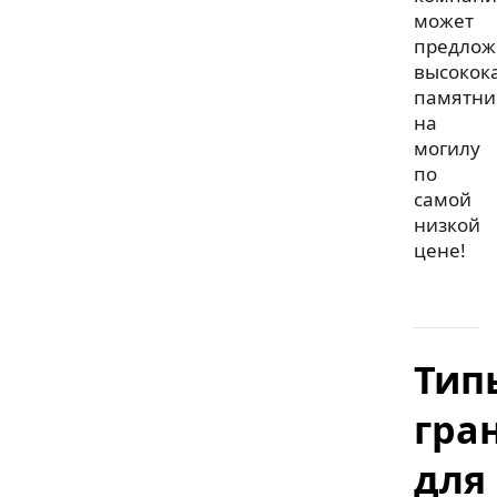
может
предлож
высокок
памятни
на
могилу
по
самой
низкой
цене!
Тип
гра
для