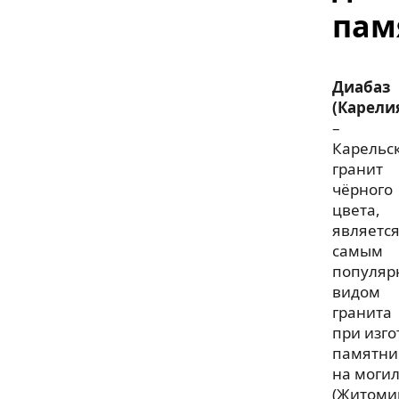
пам
Диабаз
(Карели
–
Карельс
гранит
чёрного
цвета,
являетс
самым
популя
видом
гранита
при изг
памятни
на моги
(Житоми