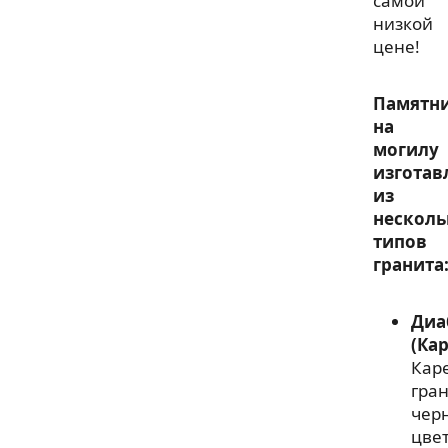
самой
низкой
цене!
Памятн
на
могилу
изготав
из
несколь
типов
гранита
Диа
(Ка
Кар
гра
чер
цвет