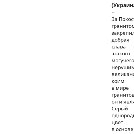
(Украин
–
За Поко
гранито
закрепи
добрая
слава
этакого
могучег
нерушим
великан
коим
в мире
гранито
он и явл
Серый
однород
цвет
в основе