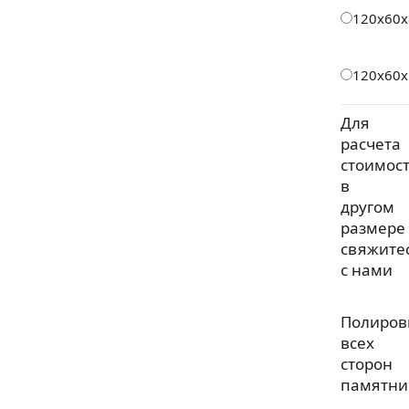
120х60х
120х60х
Для
расчета
стоимос
в
другом
размере
свяжите
с нами
Полиров
всех
сторон
памятни