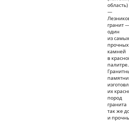
область)
—
Лезнико
гранит 
один
из самы
прочных
камней
в красно
палитре.
Гранитн
памятни
изготов
их крас
пород
гранита
так же д
и прочн