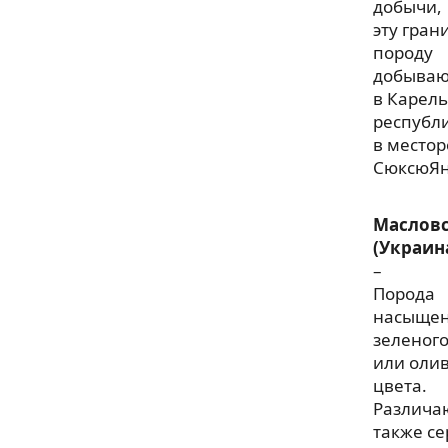
добычи,
эту гран
породу
добываю
в Карел
республ
в место
СюксюЯн
Маслов
(Украин
–
Порода
насыще
зеленог
или оли
цвета.
Различа
также се