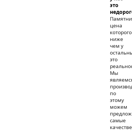
это
недорог
Памятни
цена
которого
ниже
чем у
остальн
это
реальнос
Мы
являемс
произво
по
этому
можем
предлож
самые
качеств