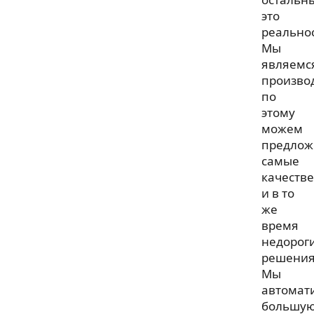
это
реальнос
Мы
являемс
произво
по
этому
можем
предлож
самые
качеств
и в то
же
время
недорог
решения
Мы
автомат
большу