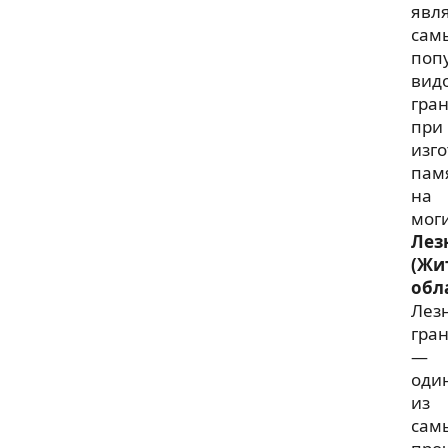
явл
сам
поп
вид
гра
при
изг
пам
на
моги
Лез
(Жи
обл
Лез
гра
—
оди
из
сам