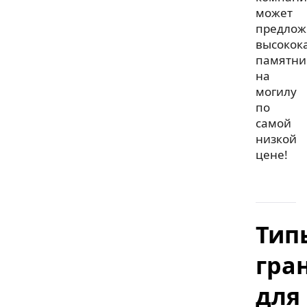
может
предлож
высокок
памятни
на
могилу
по
самой
низкой
цене!
Тип
гра
для