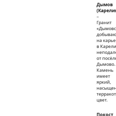
Дымов
(Карели
–
Гранит
«Дымовс
добываю
на карье
в Карели
неподал
от посёл
Дымово.
Камень
имеет
яркий,
насыще
террако
цвет.
Покост