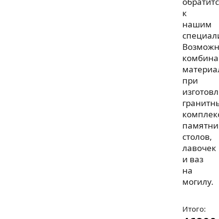
обратит
к
нашим
специал
Возмож
комбина
материа
при
изготов
гранитн
комплек
памятни
столов,
лавочек
и ваз
на
могилу.
Итого: