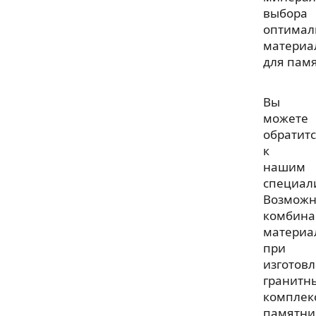
выбора
оптимал
материа
для пам
Вы
можете
обратит
к
нашим
специал
Возмож
комбина
материа
при
изготов
гранитн
комплек
памятни