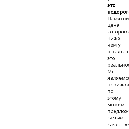
это
недорог
Памятни
цена
которого
ниже
чем у
остальн
это
реальнос
Мы
являемс
произво
по
этому
можем
предлож
самые
качеств