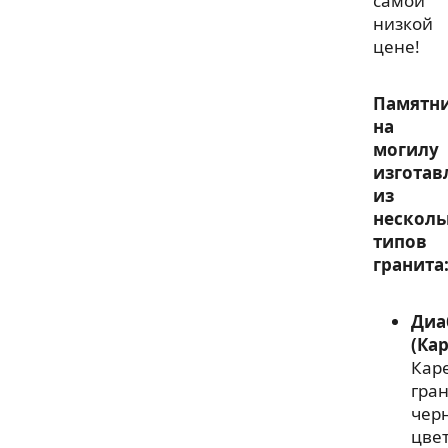
самой
низкой
цене!
Памятн
на
могилу
изготав
из
несколь
типов
гранита
Диа
(Ка
Кар
гра
чер
цвет