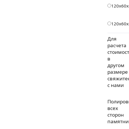
120х60х
120х60х
Для
расчета
стоимос
в
другом
размере
свяжите
с нами
Полиров
всех
сторон
памятни