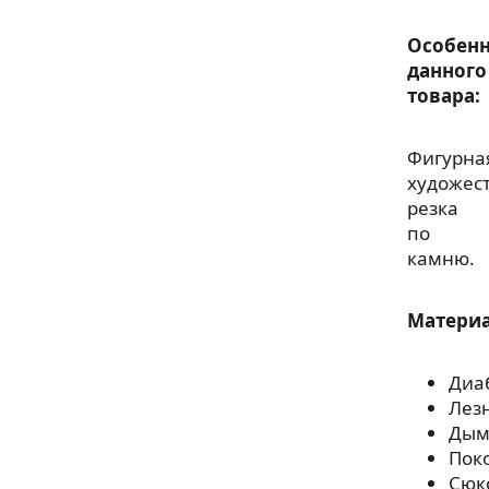
Особенн
данного
товара:
Фигурна
художес
резка
по
камню.
Матери
Диа
Лез
Дым
Пок
Сюк