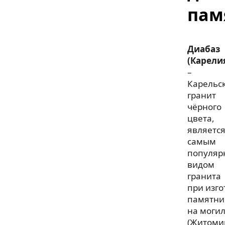
пам
Диабаз
(Карели
–
Карельс
гранит
чёрного
цвета,
являетс
самым
популя
видом
гранита
при изг
памятни
на моги
(Житоми