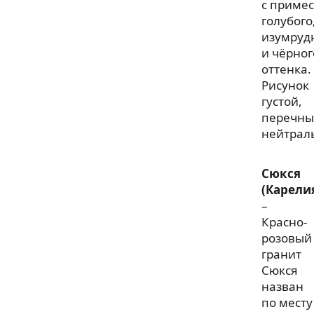
с приме
голубого
изумруд
и чёрног
оттенка.
Рисунок
густой,
перечны
нейтрал
Сюкся
(Карели
–
Красно-
розовый
гранит
Сюкся
назван
по месту