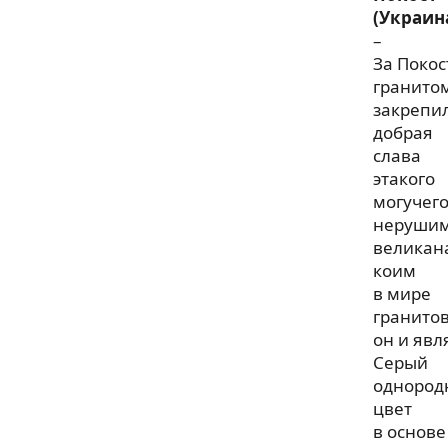
(Украин
–
За Поко
гранито
закрепи
добрая
слава
этакого
могучег
нерушим
великан
коим
в мире
гранито
он и явл
Серый
однород
цвет
в основе