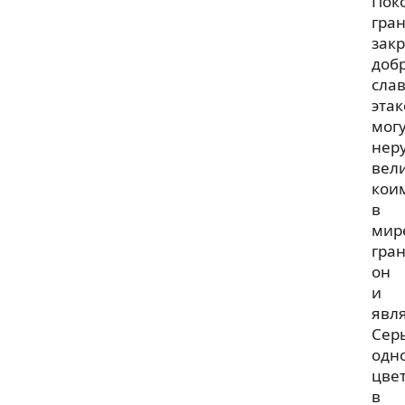
Пок
гра
зак
доб
сла
этак
мог
нер
вел
кои
в
мир
гра
он
и
явля
Сер
одн
цве
в