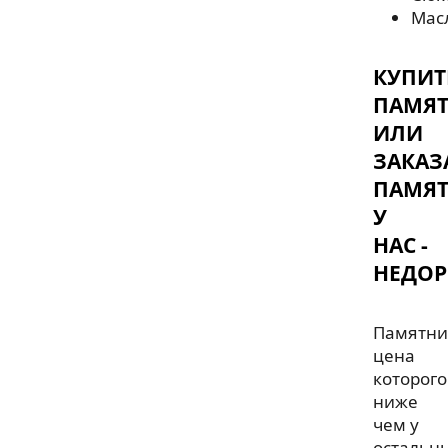
Мас
КУПИТ
ПАМЯ
ИЛИ
ЗАКАЗ
ПАМЯ
У
НАС -
НЕДОР
Памятни
цена
которого
ниже
чем у
остальн