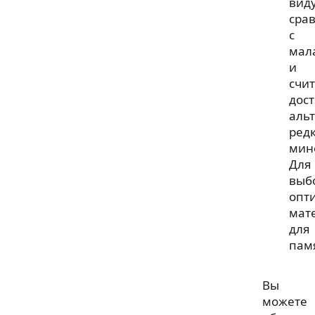
вид
сра
с
мал
и
счи
дос
аль
ред
мин
Для
выб
опт
мат
для
пам
Вы
можете