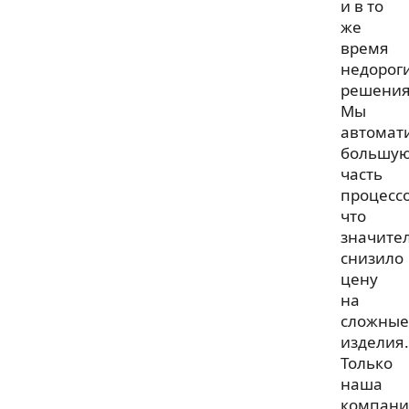
и в то
же
время
недорог
решения
Мы
автомат
большу
часть
процессо
что
значите
снизило
цену
на
сложные
изделия.
Только
наша
компани