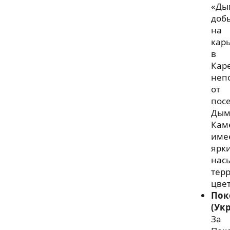
«Ды
доб
на
карь
в
Кар
неп
от
пос
Дым
Кам
име
ярк
нас
тер
цвет
Пок
(Ук
За