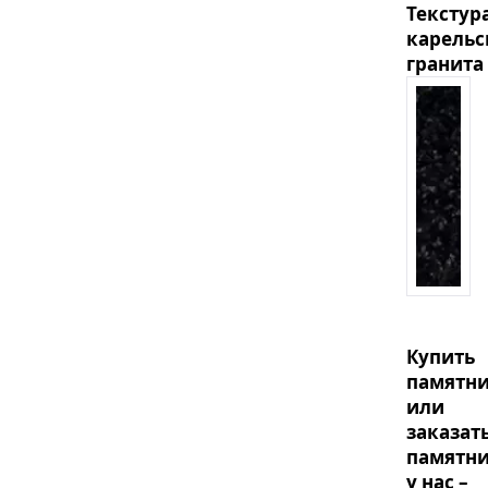
Текстур
карельс
гранита
Купить
памятн
или
заказат
памятн
у нас –