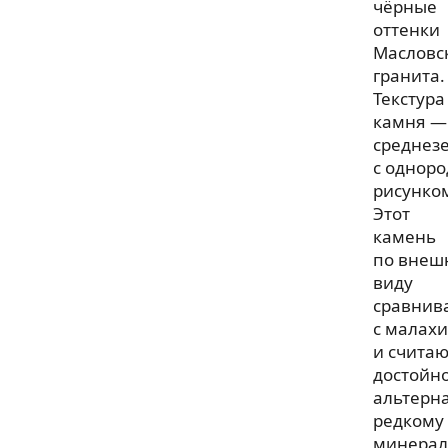
чёрные
оттенки
Масловс
гранита.
Текстура
камня —
среднезе
с однор
рисунко
Этот
камень
по внеш
виду
сравнив
с малах
и считаю
достойн
альтерн
редкому
минерал