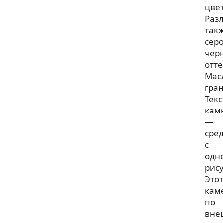
цвет
Раз
так
серо
чер
отт
Мас
гран
Текс
кам
—
сре
с
одн
рис
Этот
кам
по
вне