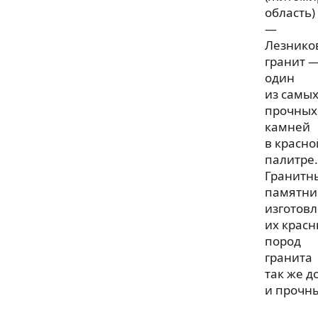
область)
—
Лезнико
гранит 
один
из самы
прочных
камней
в красно
палитре.
Гранитн
памятни
изготов
их крас
пород
гранита
так же д
и прочн