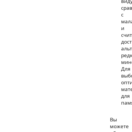
вид
сра
с
мал
и
счи
дос
аль
ред
мин
Для
выб
опт
мат
для
пам
Вы
можете