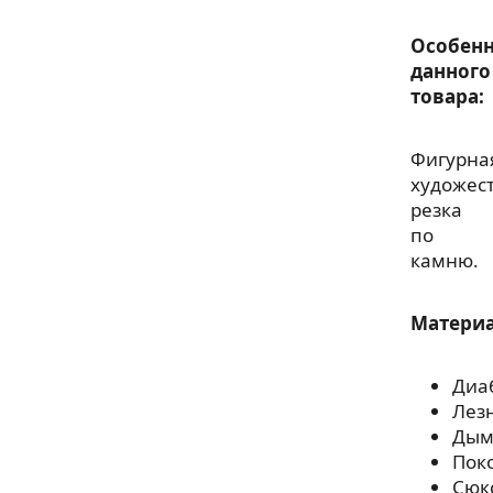
Особенн
данного
товара:
Фигурна
художес
резка
по
камню.
Матери
Диа
Лез
Дым
Пок
Сюк