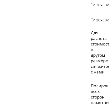
120х60х
120х60х
Для
расчета
стоимос
в
другом
размере
свяжите
с нами
Полиров
всех
сторон
памятни