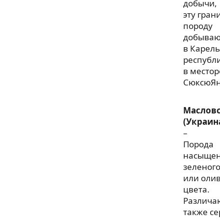
добычи,
эту гран
породу
добываю
в Карел
республ
в место
СюксюЯн
Маслов
(Украин
–
Порода
насыще
зеленог
или оли
цвета.
Различа
также се