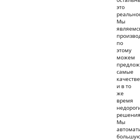
это
реальнос
Мы
являемс
произво
по
этому
можем
предлож
самые
качеств
и в то
же
время
недорог
решения
Мы
автомат
большу