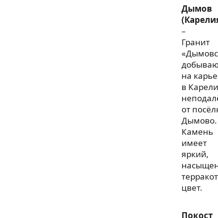
Дымов
(Карели
–
Гранит
«Дымовс
добываю
на карье
в Карели
неподал
от посёл
Дымово.
Камень
имеет
яркий,
насыще
террако
цвет.
Покост