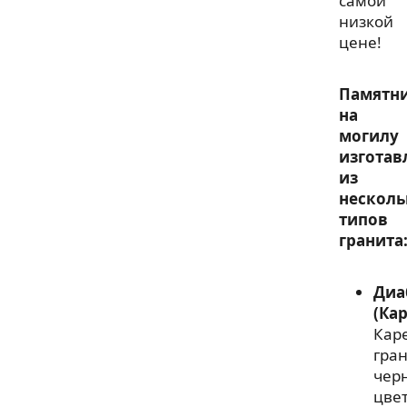
самой
низкой
цене!
Памятн
на
могилу
изготав
из
несколь
типов
гранита
Диа
(Ка
Кар
гра
чер
цвет