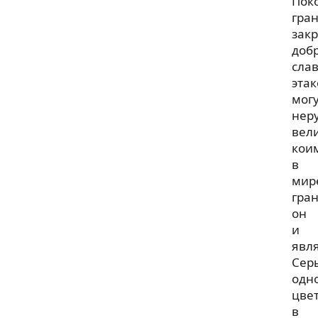
Пок
гра
зак
доб
сла
этак
мог
нер
вел
кои
в
мир
гра
он
и
явля
Сер
одн
цве
в