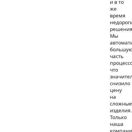
и в то
же
время
недорог
решения
Мы
автомат
большу
часть
процессо
что
значите
снизило
цену
на
сложные
изделия.
Только
наша
компани