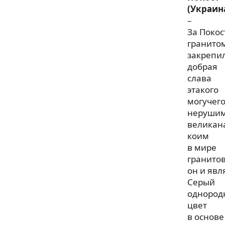
(Украин
–
За Поко
гранито
закрепи
добрая
слава
этакого
могучег
нерушим
великан
коим
в мире
гранито
он и явл
Серый
однород
цвет
в основе