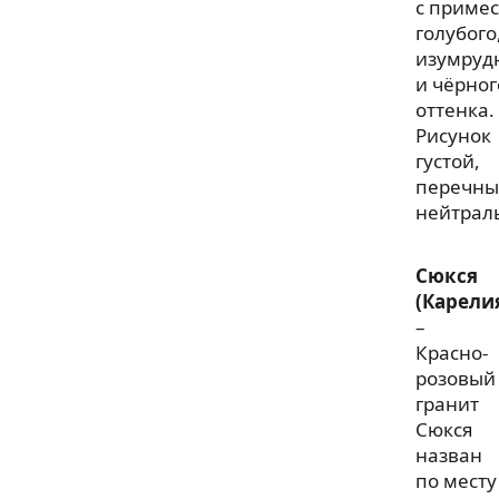
с приме
голубого
изумруд
и чёрног
оттенка.
Рисунок
густой,
перечны
нейтрал
Сюкся
(Карели
–
Красно-
розовый
гранит
Сюкся
назван
по месту