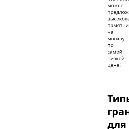
может
предлож
высокок
памятни
на
могилу
по
самой
низкой
цене!
Тип
гра
для