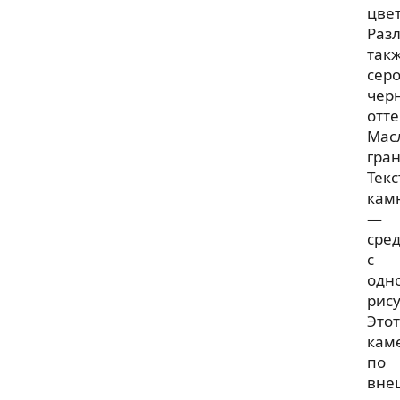
цвет
Раз
так
серо
чер
отт
Мас
гран
Текс
кам
—
сре
с
одн
рис
Этот
кам
по
вне