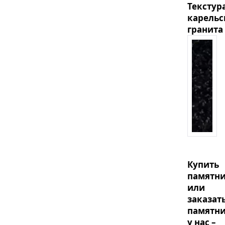
Текстур
карельс
гранита
Купить
памятн
или
заказат
памятн
у нас –