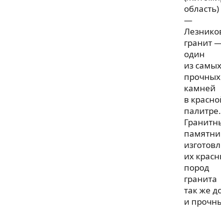
область)
—
Лезнико
гранит 
один
из самы
прочных
камней
в красно
палитре.
Гранитн
памятни
изготов
их крас
пород
гранита
так же д
и прочн