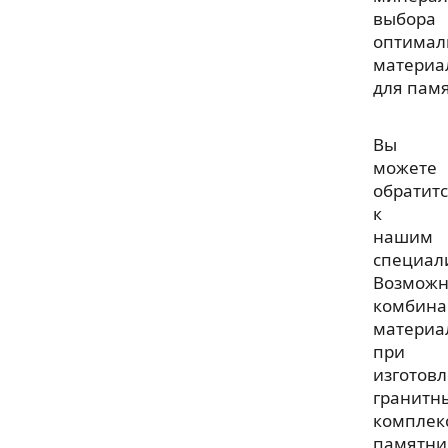
выбора
оптимал
материа
для пам
Вы
можете
обратит
к
нашим
специал
Возмож
комбина
материа
при
изготов
гранитн
комплек
памятни