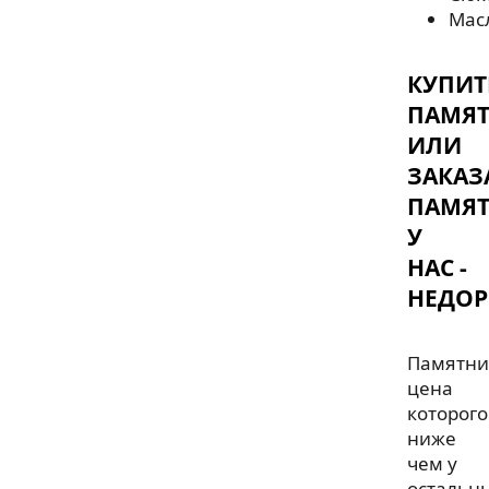
Мас
КУПИТ
ПАМЯ
ИЛИ
ЗАКАЗ
ПАМЯ
У
НАС -
НЕДОР
Памятни
цена
которого
ниже
чем у
остальн