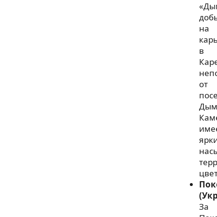
«Ды
доб
на
карь
в
Кар
неп
от
пос
Дым
Кам
име
ярк
нас
тер
цвет
Пок
(Ук
За