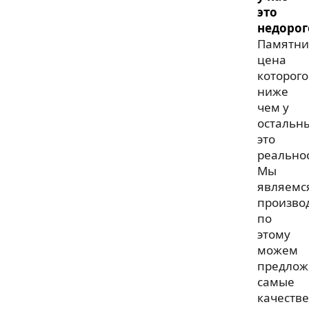
это
недорог
Памятни
цена
которого
ниже
чем у
остальн
это
реальнос
Мы
являемс
произво
по
этому
можем
предлож
самые
качеств