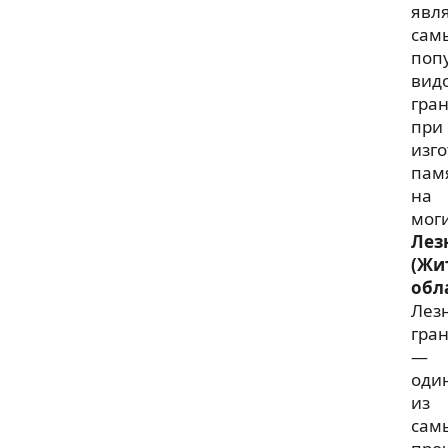
явл
сам
поп
вид
гра
при
изг
пам
на
моги
Лез
(Жи
обл
Лез
гра
—
оди
из
сам