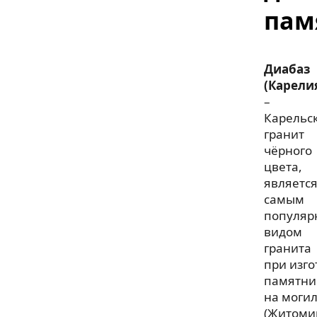
пам
Диабаз
(Карели
–
Карельс
гранит
чёрного
цвета,
являетс
самым
популя
видом
гранита
при изг
памятни
на моги
(Житоми