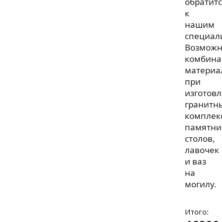
обратит
к
нашим
специал
Возмож
комбина
материа
при
изготов
гранитн
комплек
памятни
столов,
лавочек
и ваз
на
могилу.
Итого: