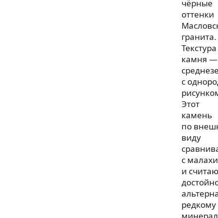
чёрные
оттенки
Масловс
гранита.
Текстура
камня —
среднезе
с однор
рисунко
Этот
камень
по внеш
виду
сравнив
с малах
и считаю
достойн
альтерн
редкому
минерал