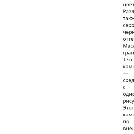
цвет
Раз
так
серо
чер
отт
Мас
гран
Текс
кам
—
сре
с
одн
рис
Этот
кам
по
вне