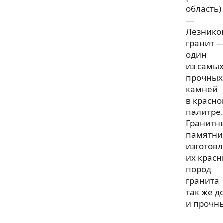
область)
—
Лезнико
гранит 
один
из самы
прочных
камней
в красно
палитре.
Гранитн
памятни
изготов
их крас
пород
гранита
так же д
и прочн