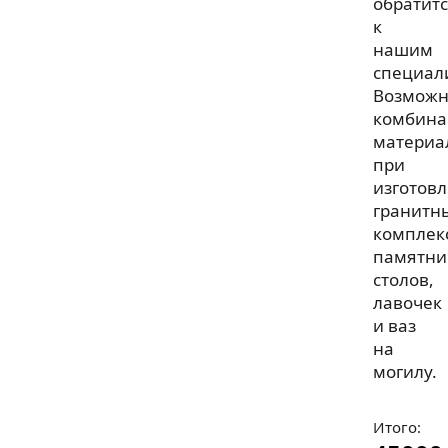
обратит
к
нашим
специал
Возмож
комбина
материа
при
изготов
гранитн
комплек
памятни
столов,
лавочек
и ваз
на
могилу.
Итого: