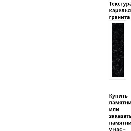
Текстур
карельс
гранита
Купить
памятн
или
заказат
памятн
у нас –