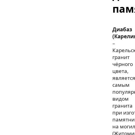
пам
Диабаз
(Карели
–
Карельс
гранит
чёрного
цвета,
являетс
самым
популя
видом
гранита
при изг
памятни
на моги
(Житоми