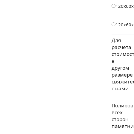
120х60х
120х60х
Для
расчета
стоимос
в
другом
размере
свяжите
с нами
Полиров
всех
сторон
памятни