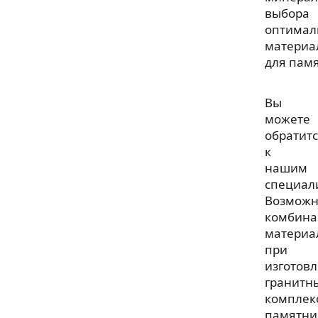
выбора
оптимал
материа
для пам
Вы
можете
обратит
к
нашим
специал
Возмож
комбина
материа
при
изготов
гранитн
комплек
памятни