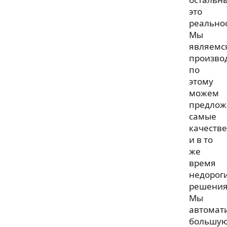
это
реальнос
Мы
являемс
произво
по
этому
можем
предлож
самые
качеств
и в то
же
время
недорог
решения
Мы
автомат
большу