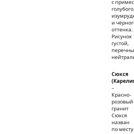
с приме
голубого
изумруд
и чёрног
оттенка.
Рисунок
густой,
перечны
нейтрал
Сюкся
(Карели
–
Красно-
розовый
гранит
Сюкся
назван
по месту