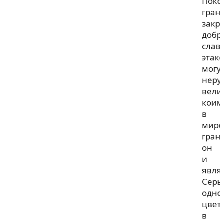
Пок
гра
зак
доб
сла
этак
мог
нер
вел
кои
в
мир
гра
он
и
явля
Сер
одн
цве
в