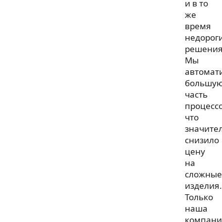
и в то
же
время
недорог
решения
Мы
автомат
большу
часть
процессо
что
значите
снизило
цену
на
сложные
изделия.
Только
наша
компани