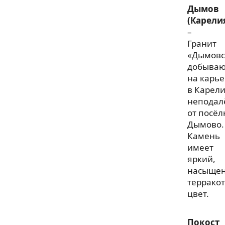
Дымов
(Карели
–
Гранит
«Дымовс
добываю
на карье
в Карели
неподал
от посёл
Дымово.
Камень
имеет
яркий,
насыще
террако
цвет.
Покост