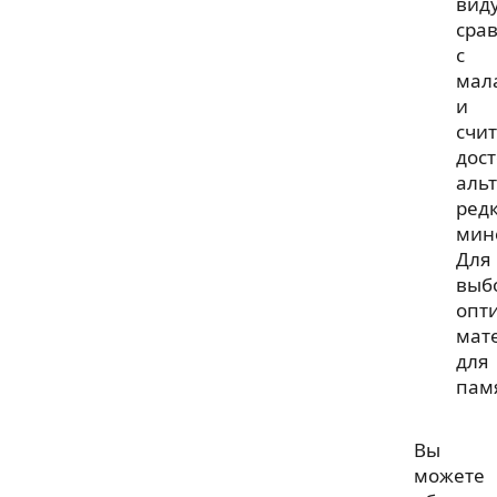
вид
сра
с
мал
и
счи
дос
аль
ред
мин
Для
выб
опт
мат
для
пам
Вы
можете