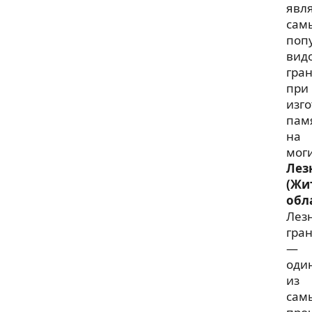
явл
сам
поп
вид
гра
при
изг
пам
на
моги
Лез
(Жи
обл
Лез
гра
—
оди
из
сам