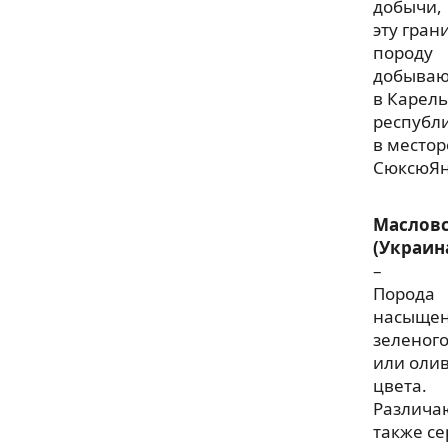
добычи,
эту гран
породу
добываю
в Карел
республ
в место
СюксюЯн
Маслов
(Украин
–
Порода
насыще
зеленог
или оли
цвета.
Различа
также се