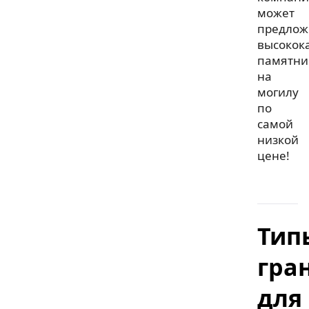
может
предлож
высокок
памятни
на
могилу
по
самой
низкой
цене!
Тип
гра
для