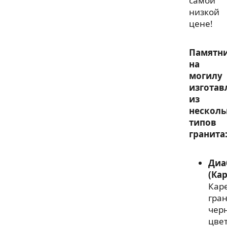
самой
низкой
цене!
Памятн
на
могилу
изготав
из
несколь
типов
гранита
Диа
(Ка
Кар
гра
чер
цвет