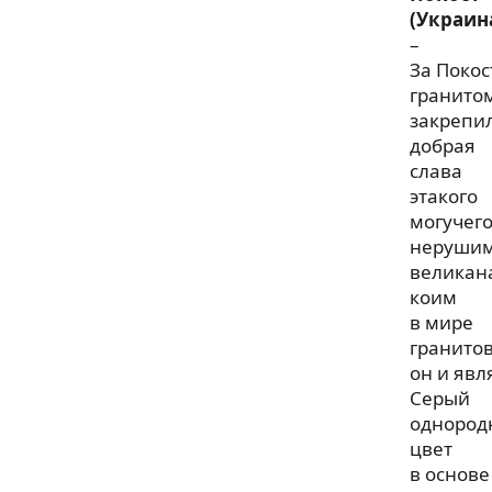
(Украин
–
За Поко
гранито
закрепи
добрая
слава
этакого
могучег
нерушим
великан
коим
в мире
гранито
он и явл
Серый
однород
цвет
в основе