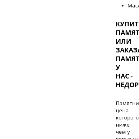
Мас
КУПИТ
ПАМЯ
ИЛИ
ЗАКАЗ
ПАМЯ
У
НАС -
НЕДОР
Памятни
цена
которого
ниже
чем у
остальн