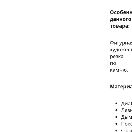
Особенн
данного
товара:
Фигурна
художес
резка
по
камню.
Матери
Диа
Лез
Дым
Пок
Сюк