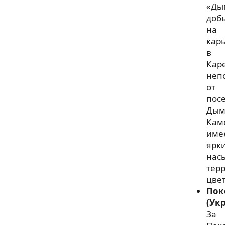
«Ды
доб
на
карь
в
Кар
неп
от
пос
Дым
Кам
име
ярк
нас
тер
цвет
Пок
(Ук
За