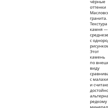
чёрные
оттенки
Масловс
гранита.
Текстура
камня —
среднезе
с однор
рисунко
Этот
камень
по внеш
виду
сравнив
с малах
и считаю
достойн
альтерн
редкому
минерал