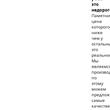
это
недорог
Памятни
цена
которого
ниже
чем у
остальн
это
реальнос
Мы
являемс
произво
по
этому
можем
предлож
самые
качеств