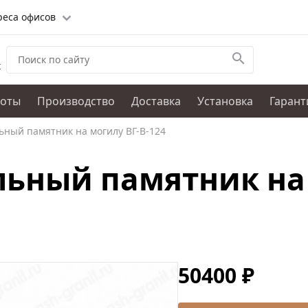
реса офисов
х
боты
Производство
Доставка
Установка
Гарант
ьный памятник на могилу ВГ-В-124
ьный памятник на 
50400 ₽