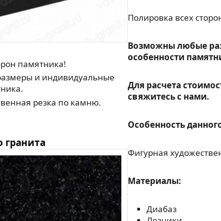
Полировка всех сторо
Возможны любые ра
особенности памятн
орон памятника!
азмеры и индивидуальные
Для расчета стоимос
ника.
свяжитесь с нами.
венная резка по камню.
Особенность данного
о гранита
Фигурная художествен
Материалы:
Диабаз
Лезники