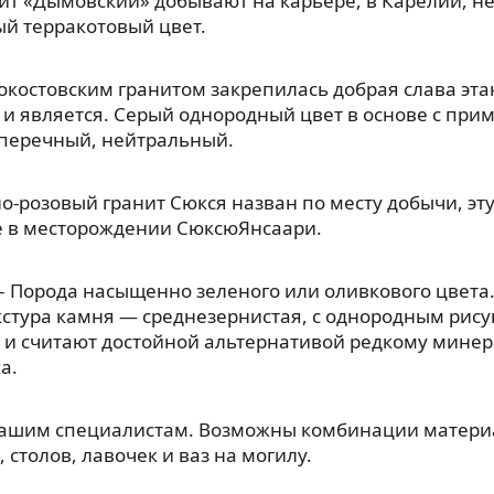
ит «Дымовский» добывают на карьере, в Карелии, н
й терракотовый цвет.
окостовским гранитом закрепилась добрая слава эт
 и является. Серый однородный цвет в основе с прим
, перечный, нейтральный.
о-розовый гранит Сюкся назван по месту добычи, э
е в месторождении СюксюЯнсаари.
– Порода насыщенно зеленого или оливкового цвета.
кстура камня — среднезернистая, с однородным рис
 и считают достойной альтернативой редкому мине
а.
нашим специалистам. Возможны комбинации материа
 столов, лавочек и ваз на могилу.