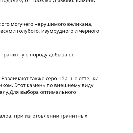
еподалёку от посёлка Дымово. Камень
акого могучего нерушимого великана,
есями голубого, изумрудного и чёрного
ту гранитную породу добывают
 Различают также серо-чёрные оттенки
унком. Этот камень по внешнему виду
ралу.Для выбора оптимального
лов, при изготовлении гранитных