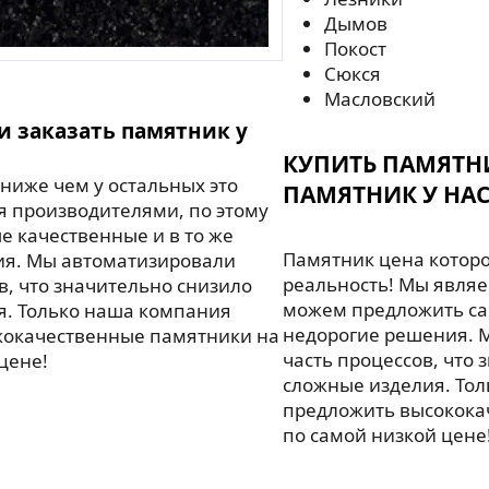
Дымов
Покост
Сюкся
Масловский
и заказать памятник у
КУПИТЬ ПАМЯТН
ниже чем у остальных это
ПАМЯТНИК У НАС
я производителями, по этому
 качественные и в то же
Памятник цена которо
ия. Мы автоматизировали
реальность! Мы являе
в, что значительно снизило
можем предложить са
я. Только наша компания
недорогие решения. 
кокачественные памятники на
часть процессов, что 
цене!
сложные изделия. То
предложить высокока
по самой низкой цене