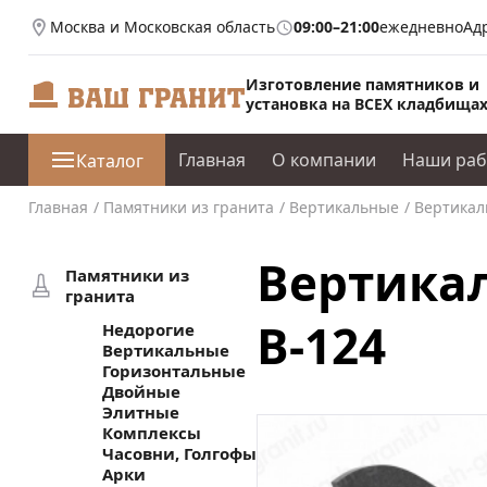
Москва и Московская область
09:00–21:00
ежедневно
Ад
Изготовление памятников и
установка на ВСЕХ кладбища
Главная
О компании
Наши ра
Каталог
Главная
Памятники из гранита
Вертикальные
Вертикал
Вертикал
Памятники из
гранита
В-124
Недорогие
Вертикальные
Горизонтальные
Двойные
Элитные
Комплексы
Часовни, Голгофы
Арки