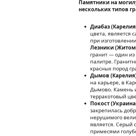
Памятники на могил
нескольких типов гр
Диабаз (Карелия
цвета, является
при изготовлении
Лезники (Житом
гранит — один из
палитре. Гранитн
красных пород гр
Дымов (Карелия
на карьере, в Ка
Дымово. Камень 
терракотовый цве
Покост (Украина
закрепилась добр
нерушимого велик
является. Серый 
примесями голубо