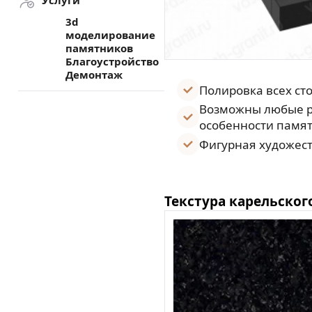
Услуги
3d
моделирование
памятников
Благоустройство
Демонтаж
Полировка всех ст
Возможны любые р
особенности памят
Фигурная художест
Текстура карельског