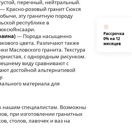
 густой, перечный, нейтральный.
— Красно-розовый гранит Сюкся
добычи, эту гранитную породу
ьской республике в
юксюЯнсаари.
Рассрочка
раина)
— Порода насыщенно
0% на 12
вкового цвета. Различают также
месяцев
нки Масловского гранита. Текстура
рнистая, с однородным рисунком.
нешнему виду сравнивают с
тают достойной альтернативой
у.
мального материала для
 к нашим специалистам. Возможны
ов, при изготовлении гранитных
в, столов, лавочек и ваз на