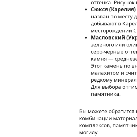
оттенка. Рисунок
Сюкся (Карелия)
назван по месту 
добывают в Карел
месторождении С
Масловский (Ук
зеленого или оли
серо-черные отте
камня — среднезе
Этот камень по в
малахитом и счи
редкому минерал
Для выбора опти
памятника.
Вы можете обратится
комбинации материал
комплексов, памятнико
могилу.