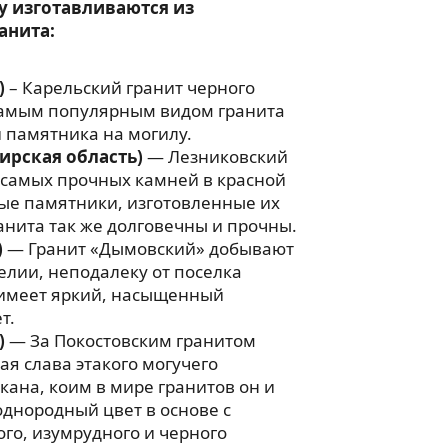
у изготавливаются из
анита:
)
– Карельский гранит черного
 самым популярным видом гранита
 памятника на могилу.
ирская область)
— Лезниковский
 самых прочных камней в красной
ые памятники, изготовленные их
анита так же долговечны и прочны.
)
— Гранит «Дымовский» добывают
релии, неподалеку от поселка
имеет яркий, насыщенный
т.
)
— За Покостовским гранитом
ая слава этакого могучего
ана, коим в мире гранитов он и
однородный цвет в основе с
го, изумрудного и черного