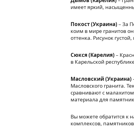
Дымов (Карелия)
– Гран
имеет яркий, насыщенны
Покост (Украина)
– За П
коим в мире гранитов он
оттенка. Рисунок густой
Сюкся (Карелия)
– Красн
в Карельской республик
Масловский (Украина)
Масловского гранита. Те
сравнивают с малахитом
материала для памятник
Вы можете обратится к 
комплексов, памятников,