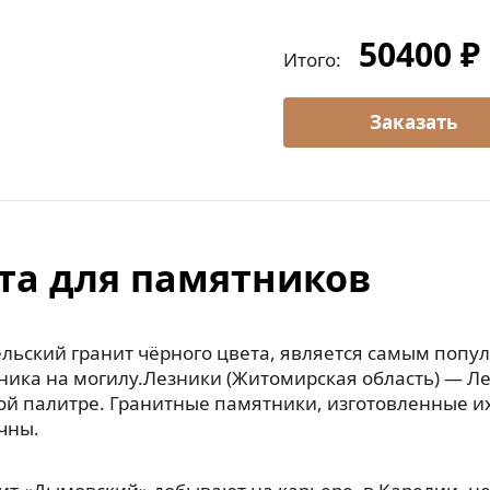
50400 ₽
Итого:
та для памятников
льский гранит чёрного цвета, является самым попу
ника на могилу.Лезники (Житомирская область) — Л
ой палитре. Гранитные памятники, изготовленные их
чны.