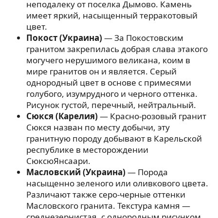
неподалеку от поселка Дымово. Камень
имеет яркий, насыщенный терракотовый
цвет.
Покост (Украина)
— За Покостовским
гранитом закрепилась добрая слава этакого
могучего нерушимого великана, коим в
мире гранитов он и является. Серый
однородный цвет в основе с примесями
голубого, изумрудного и черного оттенка.
Рисунок густой, перечный, нейтральный.
Сюкся (Карелия)
— Красно-розовый гранит
Сюкся назван по месту добычи, эту
гранитную породу добывают в Карельской
республике в месторождении
СюксюЯнсаари.
Масловский (Украина)
— Порода
насыщенно зеленого или оливкового цвета.
Различают также серо-черные оттенки
Масловского гранита. Текстура камня —
среднезернистая, с однородным рисунком.