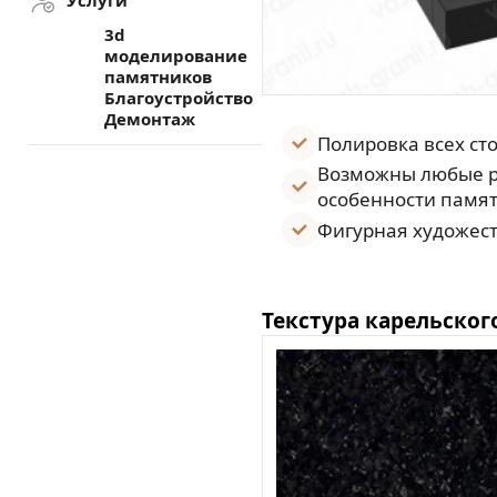
Услуги
3d
моделирование
памятников
Благоустройство
Демонтаж
Полировка всех ст
Возможны любые р
особенности памят
Фигурная художест
Текстура карельског