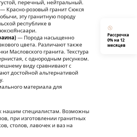
 густой, перечный, нейтральный.
— Красно-розовый гранит Сюкся
добычи, эту гранитную породу
ьской республике в
юксюЯнсаари.
Рассрочка
раина)
— Порода насыщенно
0% на 12
вкового цвета. Различают также
месяцев
нки Масловского гранита. Текстура
рнистая, с однородным рисунком.
нешнему виду сравнивают с
тают достойной альтернативой
у.
мального материала для
 к нашим специалистам. Возможны
ов, при изготовлении гранитных
в, столов, лавочек и ваз на