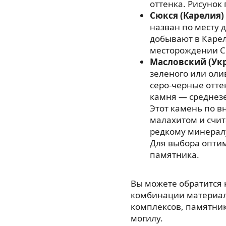
оттенка. Рисунок
Сюкся (Карелия)
назван по месту 
добывают в Карел
месторождении С
Масловский (Ук
зеленого или оли
серо-черные отте
камня — среднезе
Этот камень по в
малахитом и счи
редкому минерал
Для выбора опти
памятника.
Вы можете обратится
комбинации материал
комплексов, памятнико
могилу.