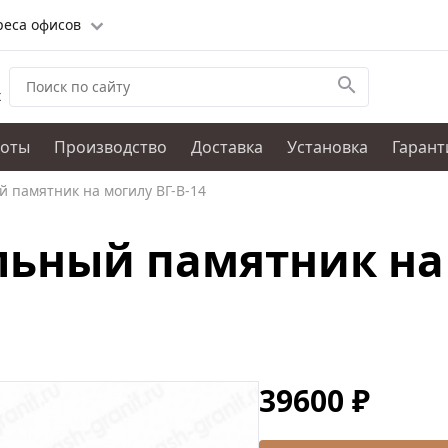
реса офисов
х
боты
Производство
Доставка
Установка
Гарант
 памятник на могилу ВГ-В-14
ьный памятник на 
39600 ₽