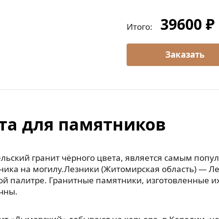
39600 ₽
Итого:
та для памятников
льский гранит чёрного цвета, является самым попу
ника на могилу.Лезники (Житомирская область) — Л
ой палитре. Гранитные памятники, изготовленные их
чны.