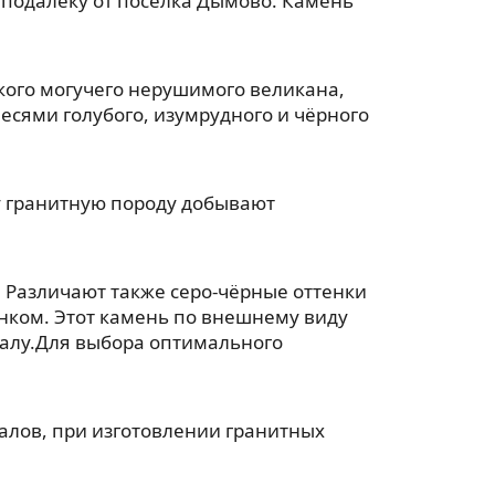
еподалёку от посёлка Дымово. Камень
акого могучего нерушимого великана,
есями голубого, изумрудного и чёрного
ту гранитную породу добывают
 Различают также серо-чёрные оттенки
унком. Этот камень по внешнему виду
ралу.Для выбора оптимального
лов, при изготовлении гранитных