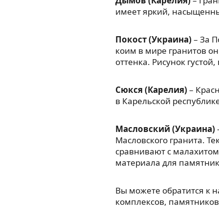
Дымов (Карелия)
– Гран
имеет яркий, насыщенны
Покост (Украина)
– За П
коим в мире гранитов он
оттенка. Рисунок густой
Сюкся (Карелия)
– Красн
в Карельской республик
Масловский (Украина)
Масловского гранита. Те
сравнивают с малахитом
материала для памятник
Вы можете обратится к 
комплексов, памятников,