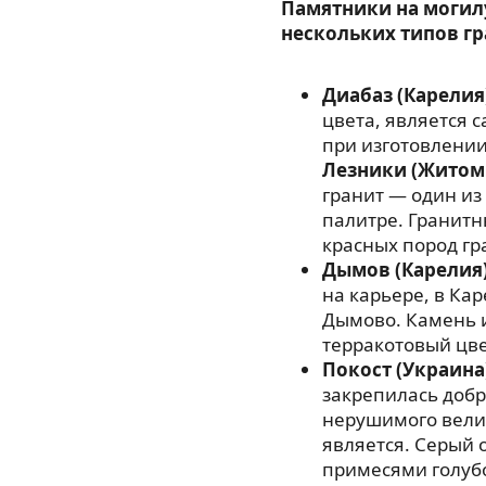
Памятники на могил
нескольких типов гр
Диабаз (Карелия
цвета, является
при изготовлении
Лезники (Житом
гранит — один из
палитре. Гранитн
красных пород гр
Дымов (Карелия
на карьере, в Ка
Дымово. Камень 
терракотовый цве
Покост (Украина
закрепилась добр
нерушимого велик
является. Серый 
примесями голубо