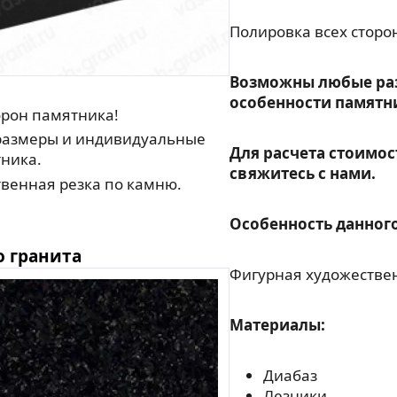
Полировка всех сторо
Возможны любые ра
особенности памятн
орон памятника!
азмеры и индивидуальные
Для расчета стоимос
ника.
свяжитесь с нами.
венная резка по камню.
Особенность данного
о гранита
Фигурная художествен
Материалы:
Диабаз
Лезники