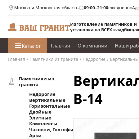
Москва и Московская область
09:00–21:00
ежедневно
Ад
Изготовление памятников и
установка на ВСЕХ кладбища
Главная
О компании
Наши ра
Каталог
Главная
Памятники из гранита
Недорогие
Вертикальный
Вертикал
Памятники из
гранита
В-14
Недорогие
Вертикальные
Горизонтальные
Двойные
Элитные
Комплексы
Часовни, Голгофы
Арки