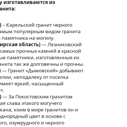
у изготавливаются из
анита:
)
– Карельский гранит черного
 самым популярным видом гранита
 памятника на могилу.
ирская область)
— Лезниковский
 самых прочных камней в красной
ые памятники, изготовленные их
анита так же долговечны и прочны.
)
— Гранит «Дымовский» добывают
релии, неподалеку от поселка
имеет яркий, насыщенный
т.
)
— За Покостовским гранитом
ая слава этакого могучего
ана, коим в мире гранитов он и
однородный цвет в основе с
го, изумрудного и черного