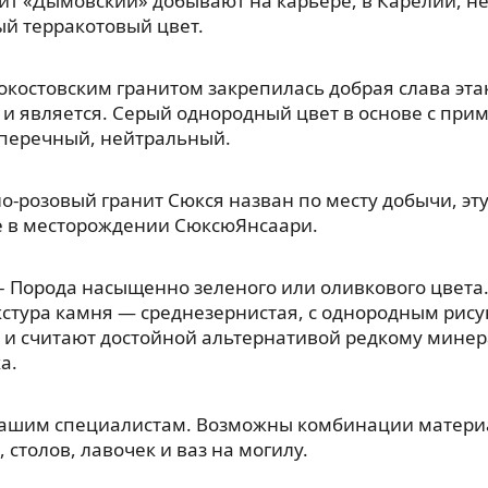
ит «Дымовский» добывают на карьере, в Карелии, н
й терракотовый цвет.
окостовским гранитом закрепилась добрая слава эт
 и является. Серый однородный цвет в основе с прим
, перечный, нейтральный.
о-розовый гранит Сюкся назван по месту добычи, э
е в месторождении СюксюЯнсаари.
– Порода насыщенно зеленого или оливкового цвета.
кстура камня — среднезернистая, с однородным рис
 и считают достойной альтернативой редкому мине
а.
нашим специалистам. Возможны комбинации материа
 столов, лавочек и ваз на могилу.