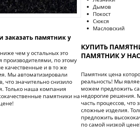
Дымов
Покост
Сюкся
Масловский
и заказать памятник у
КУПИТЬ ПАМЯТН
ниже чем у остальных это
ПАМЯТНИК У НАС
я производителями, по этому
 качественные и в то же
Памятник цена которо
ия. Мы автоматизировали
реальность! Мы являе
в, что значительно снизило
можем предложить са
я. Только наша компания
недорогие решения. 
кокачественные памятники на
часть процессов, что 
цене!
сложные изделия. То
предложить высокока
по самой низкой цене