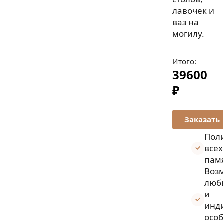
лавочек и
ваз на
могилу.
Итого:
39600
₽
Пол
всех
пам
Воз
люб
и
инд
осо