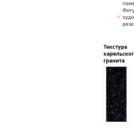
пам
Фиг
худ
резк
Текстура
карельско
гранита