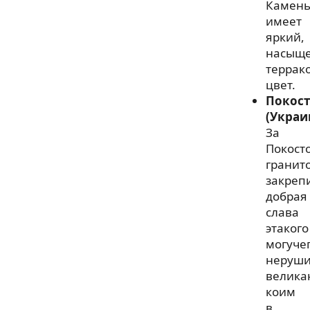
Камен
имеет
яркий,
насыщ
террак
цвет.
Покост
(Украи
За
Покост
гранит
закреп
добрая
слава
этакого
могуче
неруши
велика
коим
в