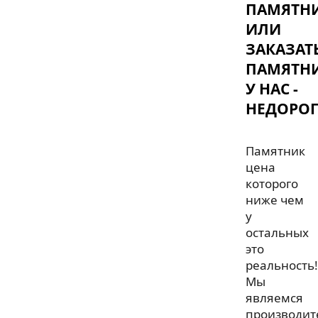
ПАМЯТН
ИЛИ
ЗАКАЗАТ
ПАМЯТН
У НАС -
НЕДОРОГ
Памятник
цена
которого
ниже чем
у
остальных
это
реальность!
Мы
являемся
производит