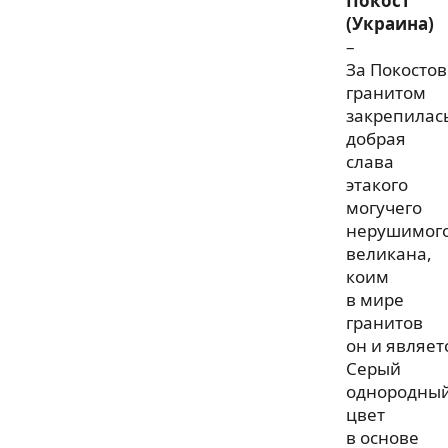
Покост
(Украина)
–
За Покосто
гранитом
закрепилас
добрая
слава
этакого
могучего
нерушимог
великана,
коим
в мире
гранитов
он и являет
Серый
однородны
цвет
в основе