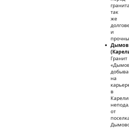
гранит
так
же
долгов
и
прочны
Дымов
(Карел
Гранит
«Дымов
добыва
на
карьер
в
Карели
непода
от
поселк
Дымово