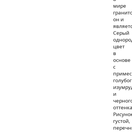
мире
гранит
он и
являетс
Серый
одноро
цвет
в
основе
с
приме
голубог
изумру
и
черног
оттенка
Рисуно
густой,
перечн