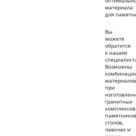
оптимально
материала
для памятн
Вы
можете
обратится
к нашим
специалист
Возможны
комбинаци
материалов
при
изготовлен
гранитных
комплексов
памятников
столов,
лавочек и