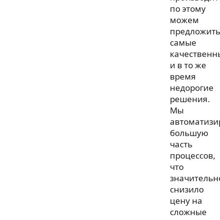
по этому
можем
предложит
самые
качественн
и в то же
время
недорогие
решения.
Мы
автоматизи
большую
часть
процессов,
что
значительн
снизило
цену на
сложные