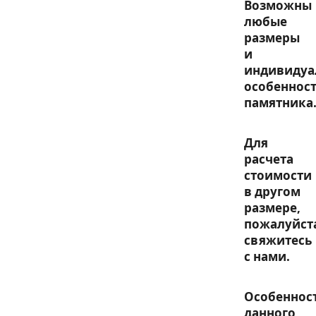
Возможны
любые
размеры
и
индивидуа
особеннос
памятника
Для
расчета
стоимости
в другом
размере,
пожалуйст
свяжитесь
с нами.
Особеннос
данного