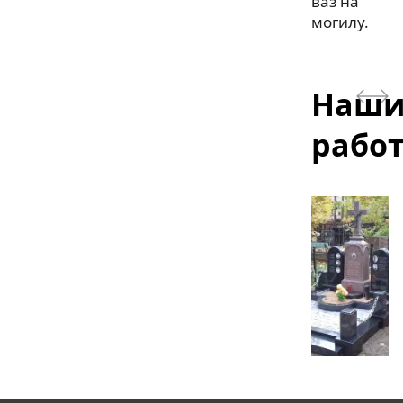
ваз на
могилу.
Наш
рабо