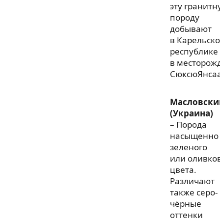
эту гранитн
породу
добывают
в Карельск
республике
в месторож
СюксюЯнсаа
Масловски
(Украина)
– Порода
насыщенно
зеленого
или оливко
цвета.
Различают
также серо-
чёрные
оттенки