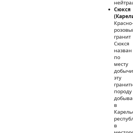
нейтра
Сюкся
(Карел
Красно
розовы
гранит
Сюкся
назван
по
месту
добычи
эту
гранит
породу
добыва
в
Карель
респуб
в
местор