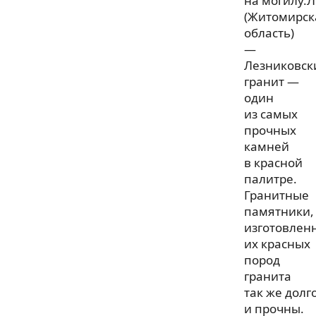
на могилу.
(Житомирск
область)
—
Лезниковск
гранит —
один
из самых
прочных
камней
в красной
палитре.
Гранитные
памятники,
изготовлен
их красных
пород
гранита
так же дол
и прочны.