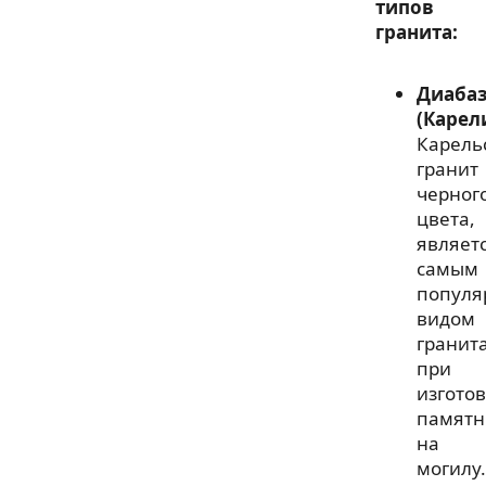
типов
гранита:
Диаба
(Карел
Карель
гранит
черног
цвета,
являет
самым
попул
видом
гранит
при
изгото
памятн
на
могилу.