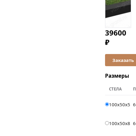
39600
₽
Размеры
СТЕЛА
П
100x50x5
6
100x50x8
6