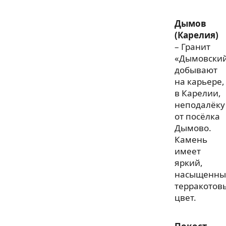
Дымов
(Карелия)
– Гранит
«Дымовски
добывают
на карьере,
в Карелии,
неподалёку
от посёлка
Дымово.
Камень
имеет
яркий,
насыщенны
терракотов
цвет.