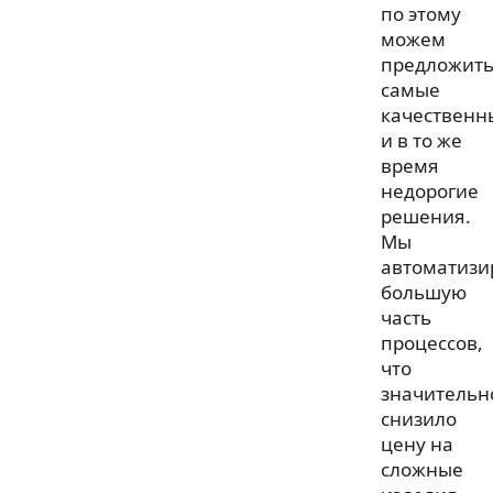
по этому
можем
предложит
самые
качественн
и в то же
время
недорогие
решения.
Мы
автоматизи
большую
часть
процессов,
что
значительн
снизило
цену на
сложные