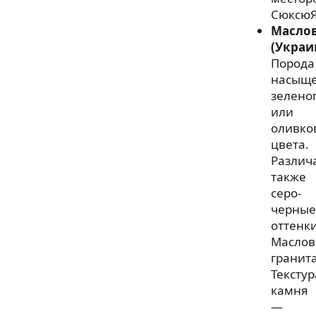
СюксюЯ
Масло
(Украи
Порода
насыщ
зелено
или
оливко
цвета.
Различ
также
серо-
черные
оттенк
Маслов
гранита
Текстур
камня
—