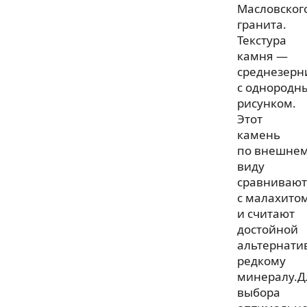
Масловског
гранита.
Текстура
камня —
среднезерн
с однородн
рисунком.
Этот
камень
по внешне
виду
сравнивают
с малахито
и считают
достойной
альтернати
редкому
минералу.Д
выбора