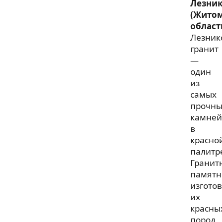
Лезни
(Жито
област
Лезник
гранит
—
один
из
самых
прочны
камней
в
красно
палитр
Гранит
памятн
изгото
их
красны
пород