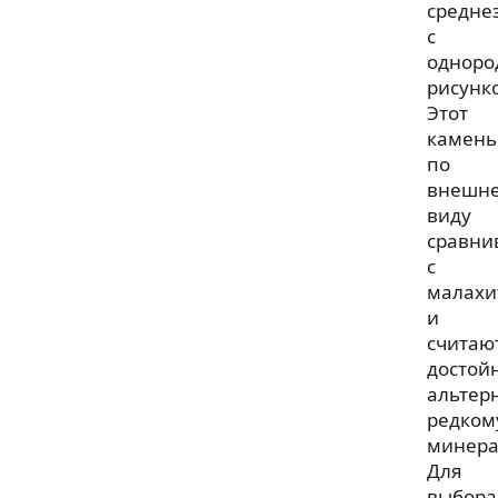
средне
с
однор
рисунк
Этот
камень
по
внешн
виду
сравни
с
малахи
и
считаю
достой
альтер
редком
минера
Для
выбора