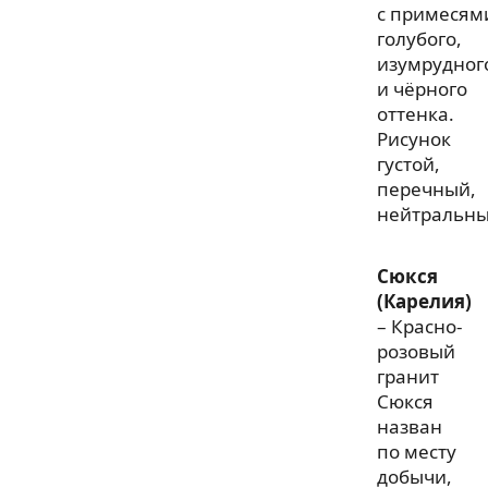
с примесям
голубого,
изумрудног
и чёрного
оттенка.
Рисунок
густой,
перечный,
нейтральны
Сюкся
(Карелия)
– Красно-
розовый
гранит
Сюкся
назван
по месту
добычи,