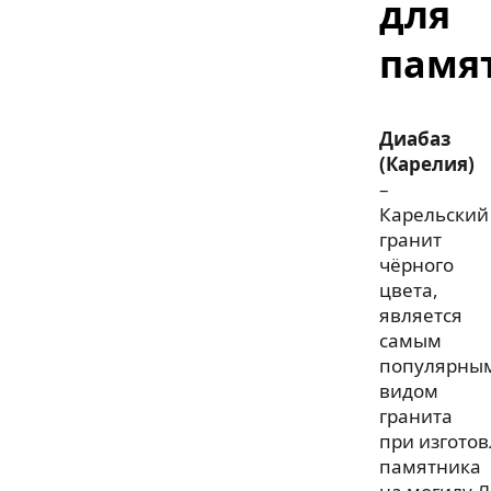
для
памя
Диабаз
(Карелия)
–
Карельский
гранит
чёрного
цвета,
является
самым
популярны
видом
гранита
при изгото
памятника