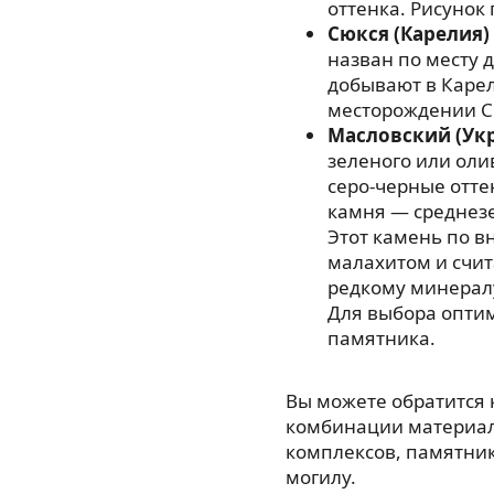
оттенка. Рисунок
Сюкся (Карелия)
назван по месту 
добывают в Карел
месторождении С
Масловский (Ук
зеленого или оли
серо-черные отте
камня — среднезе
Этот камень по в
малахитом и счи
редкому минерал
Для выбора опти
памятника.
Вы можете обратится
комбинации материал
комплексов, памятнико
могилу.