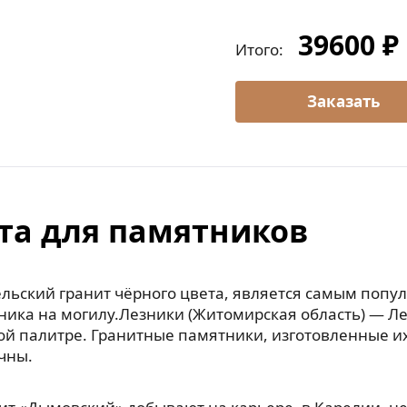
39600 ₽
Итого:
та для памятников
льский гранит чёрного цвета, является самым попу
ника на могилу.Лезники (Житомирская область) — Л
ой палитре. Гранитные памятники, изготовленные их
чны.