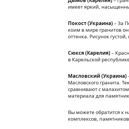
Дымов (Карелия)
– Гран
имеет яркий, насыщенны
Покост (Украина)
– За П
коим в мире гранитов он
оттенка. Рисунок густой
Сюкся (Карелия)
– Красн
в Карельской республик
Масловский (Украина)
Масловского гранита. Те
сравнивают с малахитом
материала для памятник
Вы можете обратится к 
комплексов, памятников,