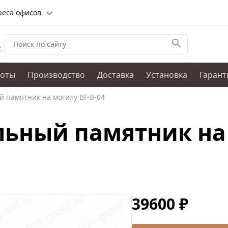
реса офисов
х
боты
Производство
Доставка
Установка
Гарант
 памятник на могилу ВГ-В-04
ьный памятник на 
39600 ₽