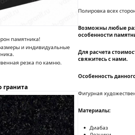
Полировка всех сторо
Возможны любые ра
особенности памятн
орон памятника!
азмеры и индивидуальные
Для расчета стоимос
ника.
свяжитесь с нами.
венная резка по камню.
Особенность данного
о гранита
Фигурная художествен
Материалы:
Диабаз
Лезники