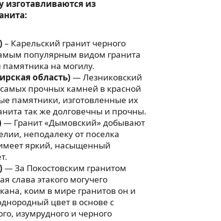
у изготавливаются из
анита:
)
– Карельский гранит черного
 самым популярным видом гранита
 памятника на могилу.
ирская область)
— Лезниковский
 самых прочных камней в красной
ые памятники, изготовленные их
анита так же долговечны и прочны.
)
— Гранит «Дымовский» добывают
релии, неподалеку от поселка
имеет яркий, насыщенный
т.
)
— За Покостовским гранитом
ая слава этакого могучего
ана, коим в мире гранитов он и
однородный цвет в основе с
го, изумрудного и черного