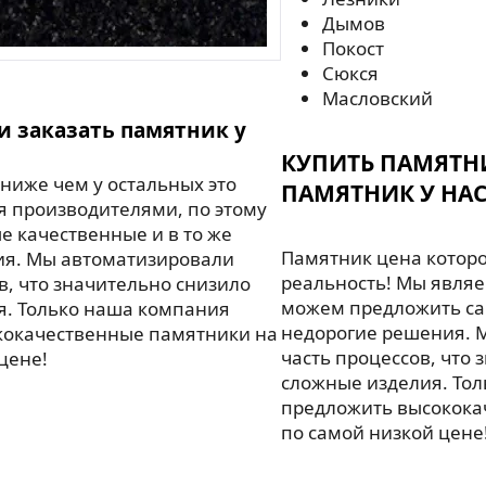
Дымов
Покост
Сюкся
Масловский
и заказать памятник у
КУПИТЬ ПАМЯТН
ниже чем у остальных это
ПАМЯТНИК У НАС
я производителями, по этому
 качественные и в то же
Памятник цена которо
ия. Мы автоматизировали
реальность! Мы являе
в, что значительно снизило
можем предложить са
я. Только наша компания
недорогие решения. 
кокачественные памятники на
часть процессов, что 
цене!
сложные изделия. То
предложить высокока
по самой низкой цене