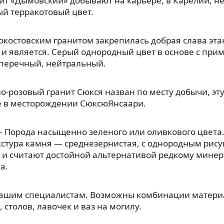
ит «Дымовский» добывают на карьере, в Карелии, н
й терракотовый цвет.
окостовским гранитом закрепилась добрая слава эт
 и является. Серый однородный цвет в основе с прим
, перечный, нейтральный.
о-розовый гранит Сюкся назван по месту добычи, э
е в месторождении СюксюЯнсаари.
– Порода насыщенно зеленого или оливкового цвета.
кстура камня — среднезернистая, с однородным рис
 и считают достойной альтернативой редкому мине
а.
нашим специалистам. Возможны комбинации материа
 столов, лавочек и ваз на могилу.