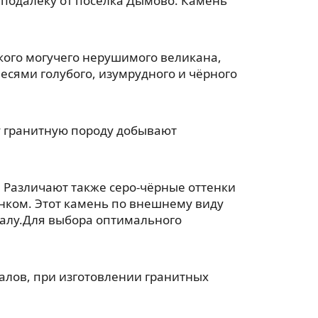
еподалёку от посёлка Дымово. Камень
акого могучего нерушимого великана,
есями голубого, изумрудного и чёрного
ту гранитную породу добывают
 Различают также серо-чёрные оттенки
унком. Этот камень по внешнему виду
ралу.Для выбора оптимального
лов, при изготовлении гранитных