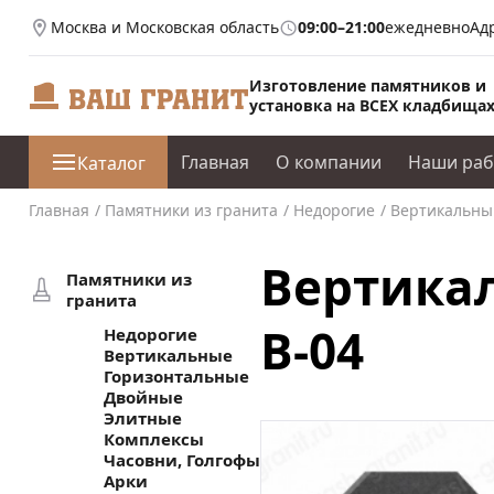
Москва и Московская область
09:00–21:00
ежедневно
Ад
Изготовление памятников и
установка на ВСЕХ кладбища
Главная
О компании
Наши ра
Каталог
Главная
Памятники из гранита
Недорогие
Вертикальный
Вертикал
Памятники из
гранита
В-04
Недорогие
Вертикальные
Горизонтальные
Двойные
Элитные
Комплексы
Часовни, Голгофы
Арки