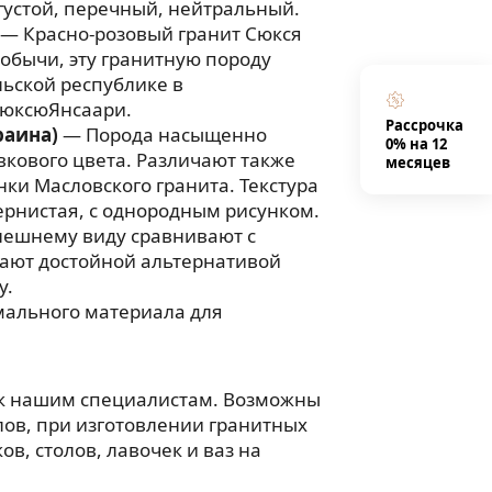
 густой, перечный, нейтральный.
— Красно-розовый гранит Сюкся
добычи, эту гранитную породу
ьской республике в
юксюЯнсаари.
Рассрочка
раина)
— Порода насыщенно
0% на 12
вкового цвета. Различают также
месяцев
нки Масловского гранита. Текстура
рнистая, с однородным рисунком.
нешнему виду сравнивают с
тают достойной альтернативой
у.
мального материала для
 к нашим специалистам. Возможны
ов, при изготовлении гранитных
в, столов, лавочек и ваз на