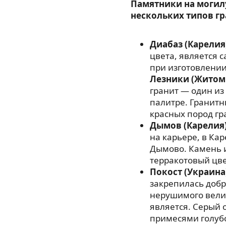
Памятники на могил
нескольких типов гр
Диабаз (Карелия
цвета, является
при изготовлении
Лезники (Житом
гранит — один из
палитре. Гранитн
красных пород гр
Дымов (Карелия
на карьере, в Ка
Дымово. Камень 
терракотовый цве
Покост (Украина
закрепилась добр
нерушимого велик
является. Серый 
примесями голубо