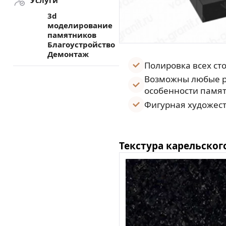
Услуги
3d
моделирование
памятников
Благоустройство
Демонтаж
Полировка всех ст
Возможны любые р
особенности памят
Фигурная художест
Текстура карельског