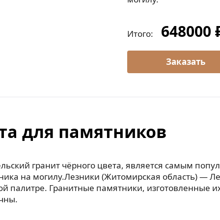
648000 
Итого:
та для памятников
льский гранит чёрного цвета, является самым попу
ника на могилу.Лезники (Житомирская область) — Л
ой палитре. Гранитные памятники, изготовленные их
чны.