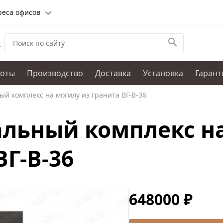
реса офисов
х
боты
Производство
Доставка
Установка
Гарант
й комплекс на могилу из гранита ВГ-В-36
льный комплекс на
ВГ-В-36
648000 ₽