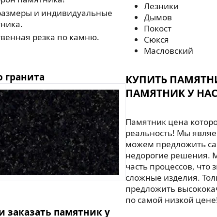
Лезники
азмеры и индивидуальные
Дымов
ника.
Покост
венная резка по камню.
Сюкся
Масловский
о гранита
КУПИТЬ ПАМЯТН
ПАМЯТНИК У НАС
Памятник цена которо
реальность! Мы являе
можем предложить са
недорогие решения. 
часть процессов, что 
сложные изделия. То
предложить высокока
по самой низкой цене
и заказать памятник у