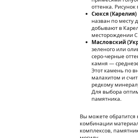
оттенка. Рисунок
Сюкся (Карелия)
назван по месту 
добывают в Карел
месторождении С
Масловский (Ук
зеленого или оли
серо-черные отте
камня — среднезе
Этот камень по в
малахитом и счи
редкому минерал
Для выбора опти
памятника.
Вы можете обратится
комбинации материал
комплексов, памятнико
могилу.