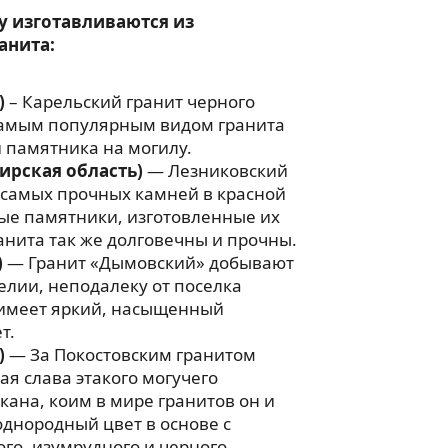
у изготавливаются из
анита:
)
– Карельский гранит черного
 самым популярным видом гранита
 памятника на могилу.
ирская область)
— Лезниковский
 самых прочных камней в красной
ые памятники, изготовленные их
анита так же долговечны и прочны.
)
— Гранит «Дымовский» добывают
релии, неподалеку от поселка
имеет яркий, насыщенный
т.
)
— За Покостовским гранитом
ая слава этакого могучего
ана, коим в мире гранитов он и
однородный цвет в основе с
го, изумрудного и черного