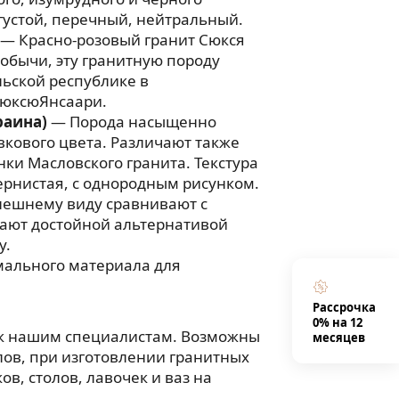
 густой, перечный, нейтральный.
— Красно-розовый гранит Сюкся
добычи, эту гранитную породу
ьской республике в
юксюЯнсаари.
раина)
— Порода насыщенно
вкового цвета. Различают также
нки Масловского гранита. Текстура
рнистая, с однородным рисунком.
нешнему виду сравнивают с
тают достойной альтернативой
у.
мального материала для
Рассрочка
0% на 12
 к нашим специалистам. Возможны
месяцев
ов, при изготовлении гранитных
в, столов, лавочек и ваз на