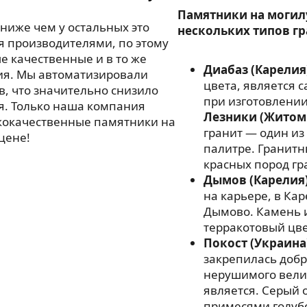
Памятники на могил
ниже чем у остальных это
нескольких типов гр
я производителями, по этому
 качественные и в то же
Диабаз (Карелия
ия. Мы автоматизировали
цвета, является
в, что значительно снизило
при изготовлении
я. Только наша компания
Лезники (Житом
кокачественные памятники на
гранит — один из
цене!
палитре. Гранитн
красных пород гр
Дымов (Карелия
на карьере, в Ка
Дымово. Камень 
терракотовый цве
Покост (Украина
закрепилась добр
нерушимого велик
является. Серый 
примесями голубо