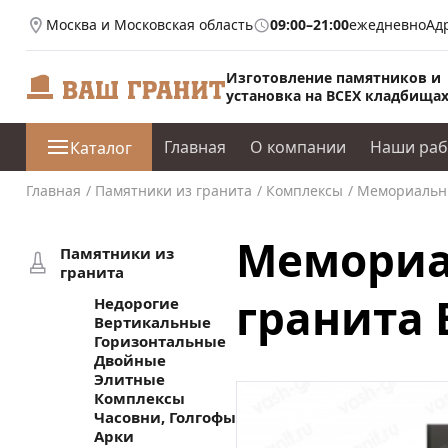
Москва и Московская область
09:00–21:00
ежедневно
Ад
Изготовление памятников и
установка на ВСЕХ кладбища
Главная
О компании
Наши ра
Каталог
Главная
Памятники из гранита
Комплексы
Мемориальны
Мемориа
Памятники из
гранита
гранита 
Недорогие
Вертикальные
Горизонтальные
Двойные
Элитные
Комплексы
Часовни, Голгофы
Арки