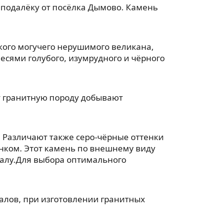
еподалёку от посёлка Дымово. Камень
акого могучего нерушимого великана,
есями голубого, изумрудного и чёрного
ту гранитную породу добывают
 Различают также серо-чёрные оттенки
унком. Этот камень по внешнему виду
ралу.Для выбора оптимального
лов, при изготовлении гранитных