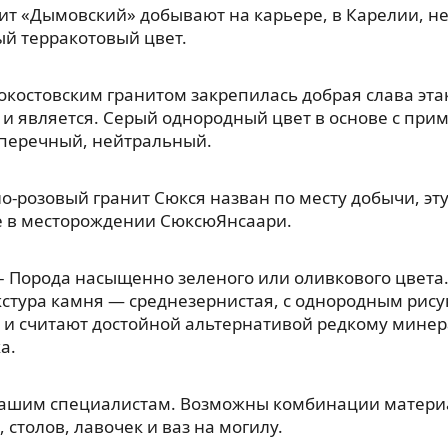
ит «Дымовский» добывают на карьере, в Карелии, н
й терракотовый цвет.
окостовским гранитом закрепилась добрая слава эт
 и является. Серый однородный цвет в основе с прим
, перечный, нейтральный.
о-розовый гранит Сюкся назван по месту добычи, э
е в месторождении СюксюЯнсаари.
– Порода насыщенно зеленого или оливкового цвета.
кстура камня — среднезернистая, с однородным рис
 и считают достойной альтернативой редкому мине
а.
нашим специалистам. Возможны комбинации материа
 столов, лавочек и ваз на могилу.