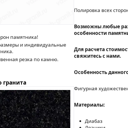
Полировка всех сторо
Возможны любые ра
особенности памятн
орон памятника!
азмеры и индивидуальные
Для расчета стоимос
ника.
свяжитесь с нами.
венная резка по камню.
Особенность данного
о гранита
Фигурная художествен
Материалы:
Диабаз
Лезники