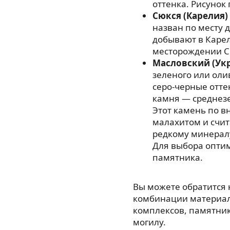
оттенка. Рисунок
Сюкся (Карелия)
назван по месту 
добывают в Карел
месторождении С
Масловский (Ук
зеленого или оли
серо-черные отте
камня — среднезе
Этот камень по в
малахитом и счи
редкому минерал
Для выбора опти
памятника.
Вы можете обратится
комбинации материал
комплексов, памятнико
могилу.