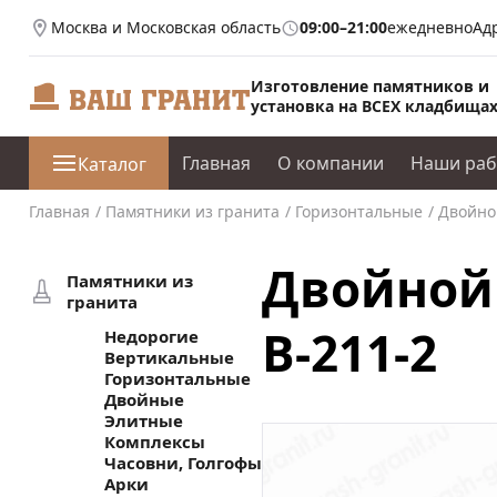
Москва и Московская область
09:00–21:00
ежедневно
Ад
Изготовление памятников и
установка на ВСЕХ кладбища
Главная
О компании
Наши ра
Каталог
Главная
Памятники из гранита
Горизонтальные
Двойной
Двойной 
Памятники из
гранита
В-211-2
Недорогие
Вертикальные
Горизонтальные
Двойные
Элитные
Комплексы
Часовни, Голгофы
Арки