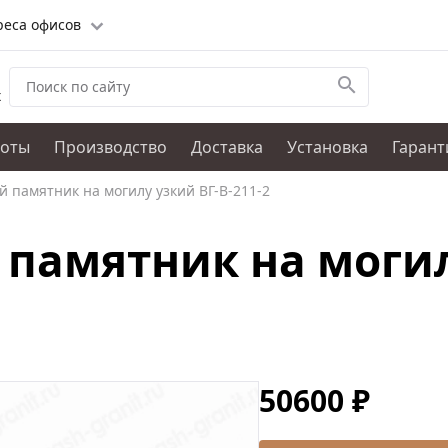
реса офисов
х
боты
Производство
Доставка
Установка
Гарант
 памятник на могилу узкий ВГ-В-211-2
памятник на могил
50600 ₽