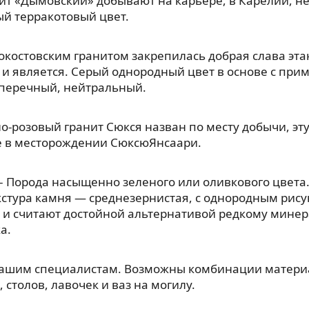
ит «Дымовский» добывают на карьере, в Карелии, н
й терракотовый цвет.
окостовским гранитом закрепилась добрая слава эт
 и является. Серый однородный цвет в основе с прим
, перечный, нейтральный.
о-розовый гранит Сюкся назван по месту добычи, э
е в месторождении СюксюЯнсаари.
– Порода насыщенно зеленого или оливкового цвета.
кстура камня — среднезернистая, с однородным рис
 и считают достойной альтернативой редкому мине
а.
нашим специалистам. Возможны комбинации материа
 столов, лавочек и ваз на могилу.