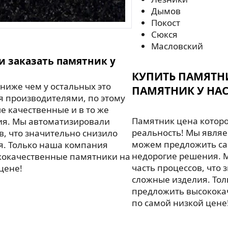
Дымов
Покост
Сюкся
Масловский
и заказать памятник у
КУПИТЬ ПАМЯТН
ниже чем у остальных это
ПАМЯТНИК У НАС
я производителями, по этому
 качественные и в то же
Памятник цена которо
ия. Мы автоматизировали
реальность! Мы являе
в, что значительно снизило
можем предложить са
я. Только наша компания
недорогие решения. 
кокачественные памятники на
часть процессов, что 
цене!
сложные изделия. То
предложить высокока
по самой низкой цене