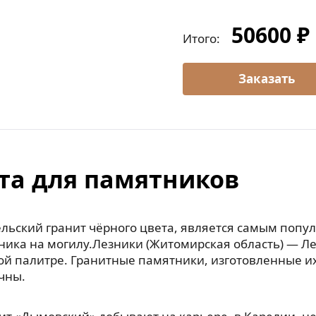
50600 ₽
Итого:
та для памятников
льский гранит чёрного цвета, является самым попу
ника на могилу.Лезники (Житомирская область) — Л
ой палитре. Гранитные памятники, изготовленные их
чны.