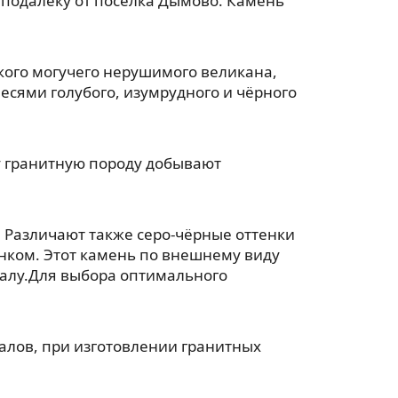
еподалёку от посёлка Дымово. Камень
акого могучего нерушимого великана,
есями голубого, изумрудного и чёрного
ту гранитную породу добывают
 Различают также серо-чёрные оттенки
унком. Этот камень по внешнему виду
ралу.Для выбора оптимального
лов, при изготовлении гранитных