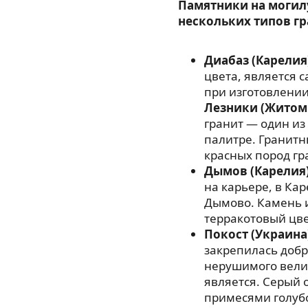
Памятники на могил
нескольких типов гр
Диабаз (Карелия
цвета, является
при изготовлении
Лезники (Житом
гранит — один из
палитре. Гранитн
красных пород гр
Дымов (Карелия
на карьере, в Ка
Дымово. Камень 
терракотовый цве
Покост (Украина
закрепилась добр
нерушимого велик
является. Серый 
примесями голубо