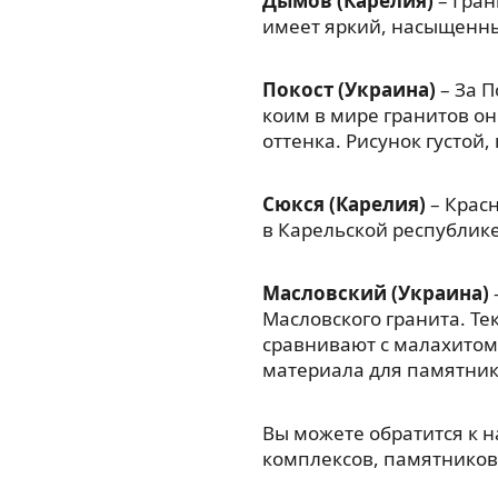
Дымов (Карелия)
– Гран
имеет яркий, насыщенны
Покост (Украина)
– За П
коим в мире гранитов он
оттенка. Рисунок густой
Сюкся (Карелия)
– Красн
в Карельской республик
Масловский (Украина)
Масловского гранита. Те
сравнивают с малахитом
материала для памятник
Вы можете обратится к 
комплексов, памятников,