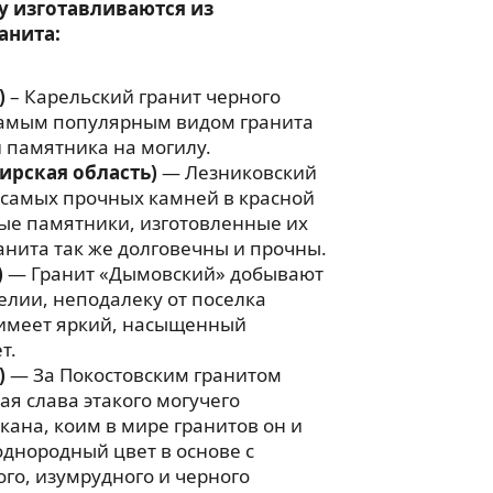
у изготавливаются из
анита:
)
– Карельский гранит черного
 самым популярным видом гранита
 памятника на могилу.
ирская область)
— Лезниковский
 самых прочных камней в красной
ые памятники, изготовленные их
анита так же долговечны и прочны.
)
— Гранит «Дымовский» добывают
релии, неподалеку от поселка
имеет яркий, насыщенный
т.
)
— За Покостовским гранитом
ая слава этакого могучего
ана, коим в мире гранитов он и
однородный цвет в основе с
го, изумрудного и черного