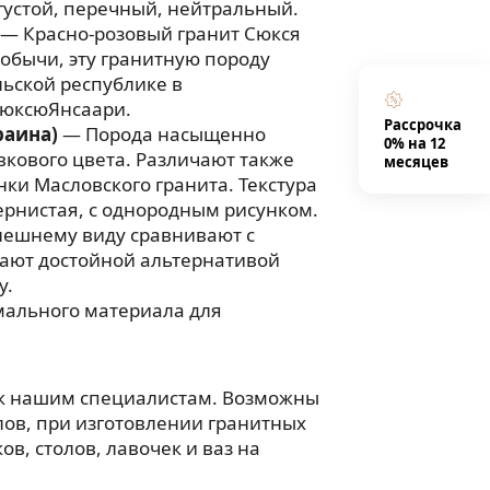
 густой, перечный, нейтральный.
— Красно-розовый гранит Сюкся
добычи, эту гранитную породу
ьской республике в
юксюЯнсаари.
Рассрочка
раина)
— Порода насыщенно
0% на 12
вкового цвета. Различают также
месяцев
нки Масловского гранита. Текстура
рнистая, с однородным рисунком.
нешнему виду сравнивают с
тают достойной альтернативой
у.
мального материала для
 к нашим специалистам. Возможны
ов, при изготовлении гранитных
в, столов, лавочек и ваз на