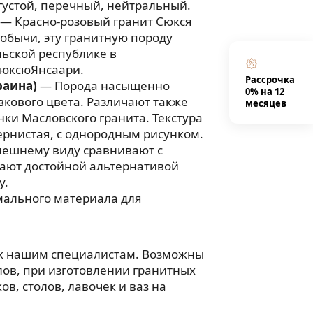
 густой, перечный, нейтральный.
— Красно-розовый гранит Сюкся
добычи, эту гранитную породу
ьской республике в
юксюЯнсаари.
Рассрочка
раина)
— Порода насыщенно
0% на 12
вкового цвета. Различают также
месяцев
нки Масловского гранита. Текстура
рнистая, с однородным рисунком.
нешнему виду сравнивают с
тают достойной альтернативой
у.
мального материала для
 к нашим специалистам. Возможны
ов, при изготовлении гранитных
в, столов, лавочек и ваз на