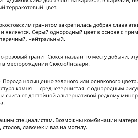
ит «Дымовский» добывают на карьере, в Карелии, н
й терракотовый цвет.
окостовским гранитом закрепилась добрая слава эт
 и является. Серый однородный цвет в основе с прим
, перечный, нейтральный.
о-розовый гранит Сюкся назван по месту добычи, э
е в месторождении СюксюЯнсаари.
– Порода насыщенно зеленого или оливкового цвета.
кстура камня — среднезернистая, с однородным рис
 и считают достойной альтернативой редкому мине
а.
нашим специалистам. Возможны комбинации материа
 столов, лавочек и ваз на могилу.