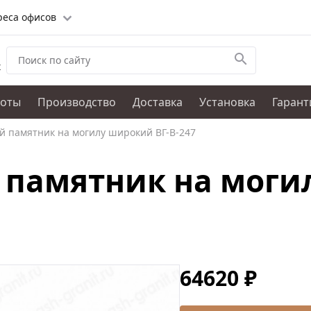
реса офисов
х
боты
Производство
Доставка
Установка
Гарант
й памятник на могилу широкий ВГ-В-247
 памятник на моги
64620 ₽