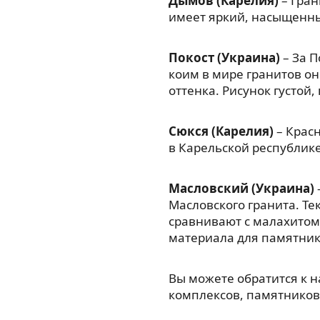
Дымов (Карелия)
– Гран
имеет яркий, насыщенны
Покост (Украина)
– За П
коим в мире гранитов он
оттенка. Рисунок густой
Сюкся (Карелия)
– Красн
в Карельской республик
Масловский (Украина)
Масловского гранита. Те
сравнивают с малахитом
материала для памятник
Вы можете обратится к 
комплексов, памятников,