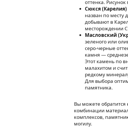
оттенка. Рисунок
Сюкся (Карелия)
назван по месту 
добывают в Карел
месторождении С
Масловский (Ук
зеленого или оли
серо-черные отте
камня — среднезе
Этот камень по в
малахитом и счи
редкому минерал
Для выбора опти
памятника.
Вы можете обратится
комбинации материал
комплексов, памятнико
могилу.