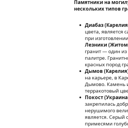
Памятники на могил
нескольких типов гр
Диабаз (Карелия
цвета, является
при изготовлении
Лезники (Житом
гранит — один из
палитре. Гранитн
красных пород гр
Дымов (Карелия
на карьере, в Ка
Дымово. Камень 
терракотовый цве
Покост (Украина
закрепилась добр
нерушимого велик
является. Серый 
примесями голубо