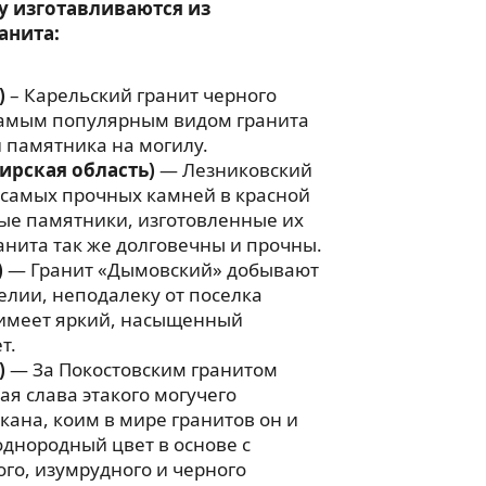
у изготавливаются из
анита:
)
– Карельский гранит черного
 самым популярным видом гранита
 памятника на могилу.
ирская область)
— Лезниковский
 самых прочных камней в красной
ые памятники, изготовленные их
анита так же долговечны и прочны.
)
— Гранит «Дымовский» добывают
релии, неподалеку от поселка
имеет яркий, насыщенный
т.
)
— За Покостовским гранитом
ая слава этакого могучего
ана, коим в мире гранитов он и
однородный цвет в основе с
го, изумрудного и черного