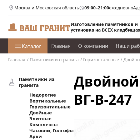
Москва и Московская область
09:00–21:00
ежедневно
Ад
Изготовление памятников и
установка на ВСЕХ кладбища
Главная
О компании
Наши ра
Каталог
Главная
Памятники из гранита
Горизонтальные
Двойно
Двойной
Памятники из
гранита
ВГ-В-247
Недорогие
Вертикальные
Горизонтальные
Двойные
Элитные
Комплексы
Часовни, Голгофы
Арки