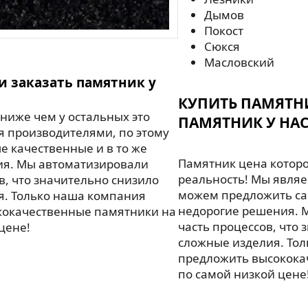
Дымов
Покост
Сюкся
Масловский
и заказать памятник у
КУПИТЬ ПАМЯТН
ниже чем у остальных это
ПАМЯТНИК У НАС
я производителями, по этому
 качественные и в то же
Памятник цена которо
ия. Мы автоматизировали
реальность! Мы являе
в, что значительно снизило
можем предложить са
я. Только наша компания
недорогие решения. 
кокачественные памятники на
часть процессов, что 
цене!
сложные изделия. То
предложить высокока
по самой низкой цене