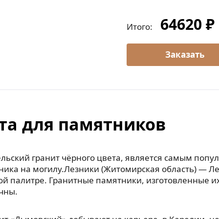
64620 ₽
Итого:
та для памятников
льский гранит чёрного цвета, является самым попу
ника на могилу.Лезники (Житомирская область) — Л
ой палитре. Гранитные памятники, изготовленные их
чны.