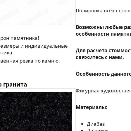
Полировка всех сторо
Возможны любые ра
особенности памятн
орон памятника!
азмеры и индивидуальные
Для расчета стоимос
ника.
свяжитесь с нами.
венная резка по камню.
Особенность данного
о гранита
Фигурная художествен
Материалы:
Диабаз
Лезники