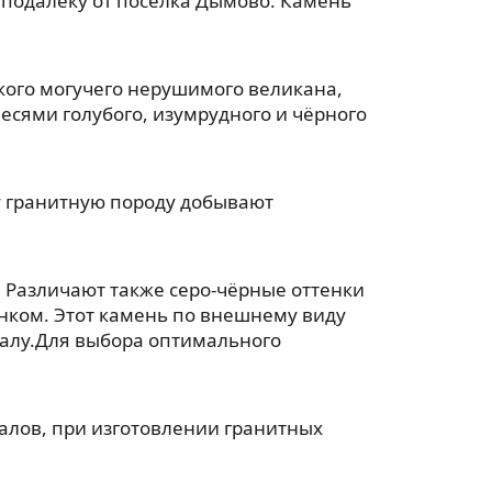
еподалёку от посёлка Дымово. Камень
акого могучего нерушимого великана,
есями голубого, изумрудного и чёрного
ту гранитную породу добывают
 Различают также серо-чёрные оттенки
унком. Этот камень по внешнему виду
ралу.Для выбора оптимального
лов, при изготовлении гранитных