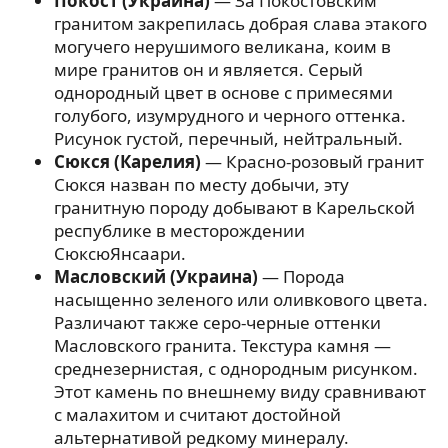
Покост (Украина)
— За Покостовским
гранитом закрепилась добрая слава этакого
могучего нерушимого великана, коим в
мире гранитов он и является. Серый
однородный цвет в основе с примесями
голубого, изумрудного и черного оттенка.
Рисунок густой, перечный, нейтральный.
Сюкся (Карелия)
— Красно-розовый гранит
Сюкся назван по месту добычи, эту
гранитную породу добывают в Карельской
республике в месторождении
СюксюЯнсаари.
Масловский (Украина)
— Порода
насыщенно зеленого или оливкового цвета.
Различают также серо-черные оттенки
Масловского гранита. Текстура камня —
среднезернистая, с однородным рисунком.
Этот камень по внешнему виду сравнивают
с малахитом и считают достойной
альтернативой редкому минералу.