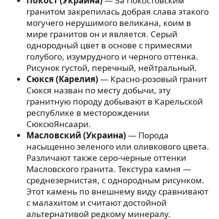
Покост (Украина)
— За Покостовским
гранитом закрепилась добрая слава этакого
могучего нерушимого великана, коим в
мире гранитов он и является. Серый
однородный цвет в основе с примесями
голубого, изумрудного и черного оттенка.
Рисунок густой, перечный, нейтральный.
Сюкся (Карелия)
— Красно-розовый гранит
Сюкся назван по месту добычи, эту
гранитную породу добывают в Карельской
республике в месторождении
СюксюЯнсаари.
Масловский (Украина)
— Порода
насыщенно зеленого или оливкового цвета.
Различают также серо-черные оттенки
Масловского гранита. Текстура камня —
среднезернистая, с однородным рисунком.
Этот камень по внешнему виду сравнивают
с малахитом и считают достойной
альтернативой редкому минералу.