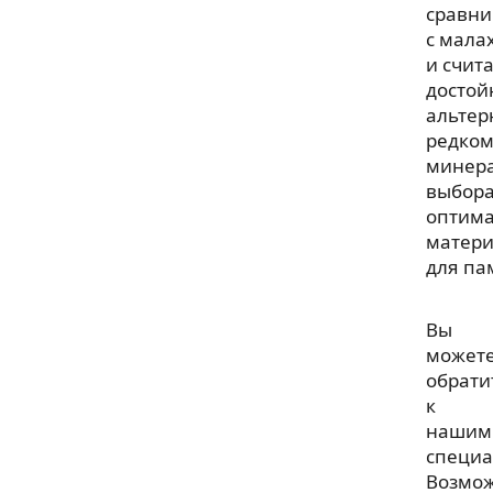
сравн
с мала
и счит
достой
альтер
редком
минера
выбор
оптима
матер
для па
Вы
может
обрати
к
нашим
специа
Возмо