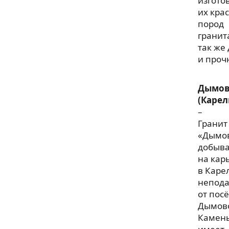
изгото
их кра
пород
гранит
так же
и проч
Дымо
(Карел
–
Гранит
«Дымо
добыв
на кар
в Каре
непода
от пос
Дымов
Камен