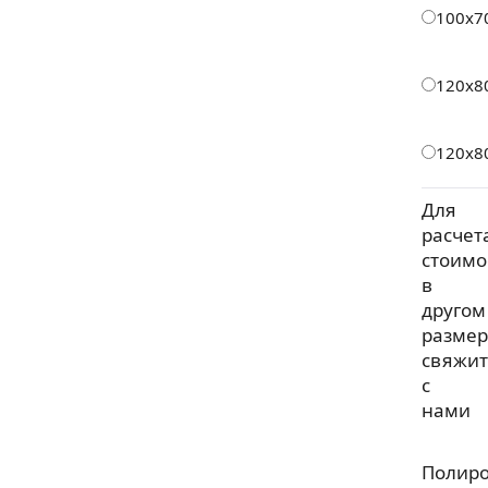
100х7
120х8
120х8
Для
расчет
стоимо
в
другом
размер
свяжит
с
нами
Полир