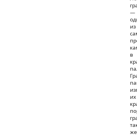
гр
—
од
из
са
пр
ка
в
кр
па
Гр
па
из
их
кр
по
гр
та
же