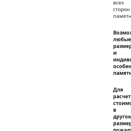
всех
сторон
памятн
Возмо
любые
разме
и
индив
особе
памят
Для
расчет
стоим
в
друго
размер
пожал