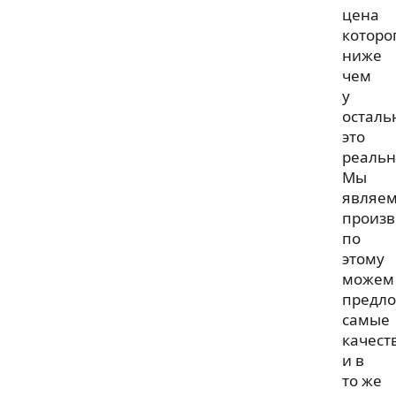
цена
которо
ниже
чем
у
осталь
это
реальн
Мы
являем
произв
по
этому
можем
предл
самые
качест
и в
то же