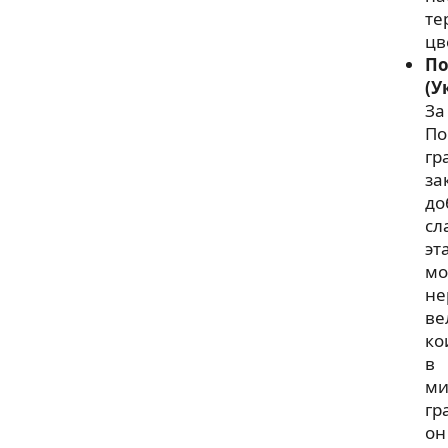
те
цв
По
(У
За
По
гр
за
до
сл
эт
мо
не
ве
ко
в
ми
гр
он