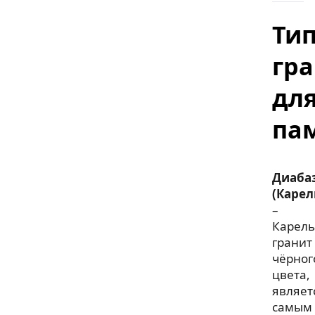
Ти
гр
дл
па
Диаба
(Карел
–
Карель
гранит
чёрног
цвета,
являет
самым