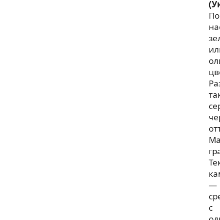
(У
По
на
зе
ил
ол
цв
Ра
та
се
че
от
Ма
гр
Те
ка
—
ср
с
од