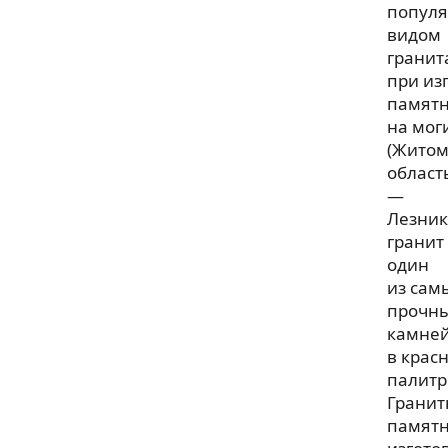
попул
видом
гранит
при из
памят
на мог
(Житом
област
—
Лезник
гранит
один
из сам
прочн
камне
в крас
палитр
Грани
памятн