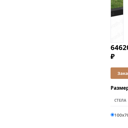
6462
₽
Разме
СТЕЛА
100х7