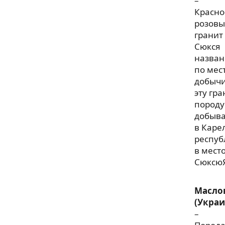
–
Красно
розов
гранит
Сюкся
назван
по мес
добычи
эту гр
породу
добыв
в Каре
респуб
в мест
СюксюЯ
Масло
(Украи
–