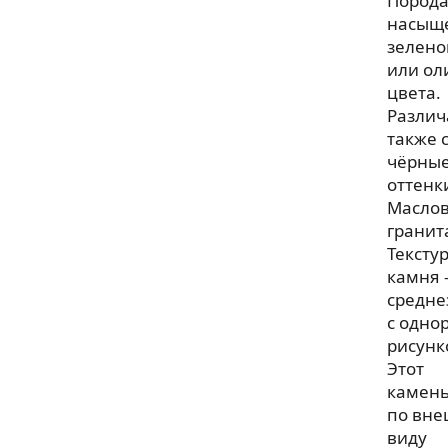
Пород
насыщ
зелено
или ол
цвета.
Различ
также 
чёрны
оттенк
Маслов
гранит
Тексту
камня
средне
с одно
рисунк
Этот
камен
по вн
виду