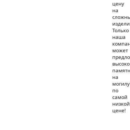
цену
на
сложн
издели
Только
наша
компа
может
предл
высоко
памят
на
могилу
по
самой
низкой
цене!