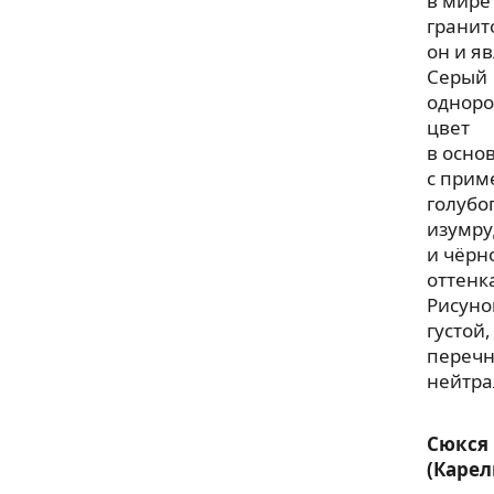
в мире
гранит
он и яв
Серый
однор
цвет
в осно
с прим
голубог
изумру
и чёрн
оттенк
Рисуно
густой,
перечн
нейтра
Сюкся
(Карел