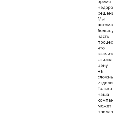
время
недоро
решен
Мы
автома
больш
часть
процес
что
значит
снизил
цену
на
сложн
издели
Только
наша
компа
может
предл