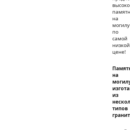
высоко
памят
на
могилу
по
самой
низкой
цене!
Памят
на
могил
изгот
из
неско
типов
гранит