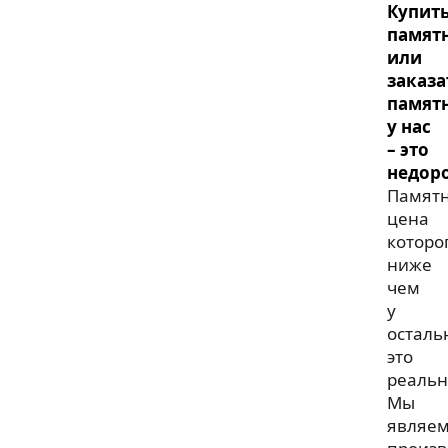
Купит
памят
или
заказа
памят
у нас
– это
недоро
Памят
цена
которо
ниже
чем
у
осталь
это
реальн
Мы
являем