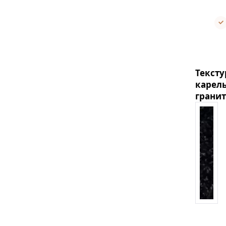
Тексту
карел
гранит