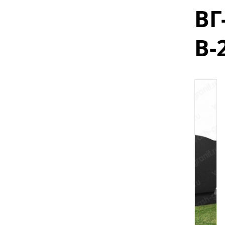
ВГ
В-