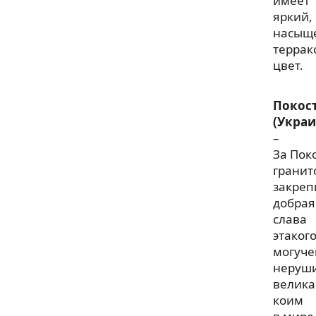
имеет
яркий,
насыщ
террак
цвет.
Покос
(Украи
–
За Пок
гранит
закреп
добрая
слава
этаког
могуче
неруш
велика
коим