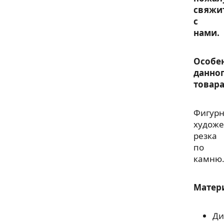
свяжи
с
нами.
Особе
данно
товара
Фигур
художе
резка
по
камню
Матер
Ди