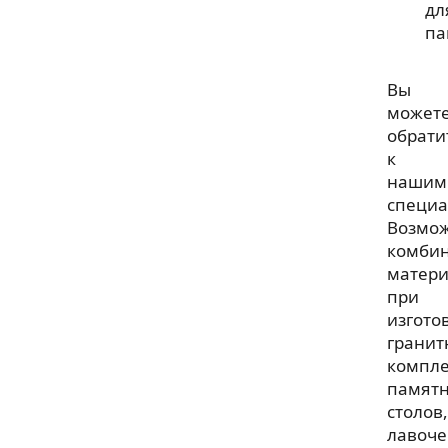
дл
па
Вы
может
обрати
к
нашим
специа
Возмо
комби
матери
при
изгото
гранит
компле
памятн
столов,
лавоче