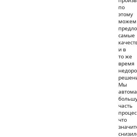
произв
по
этому
можем
предл
самые
качест
и в
то же
время
недоро
решен
Мы
автома
больш
часть
процес
что
значит
снизил