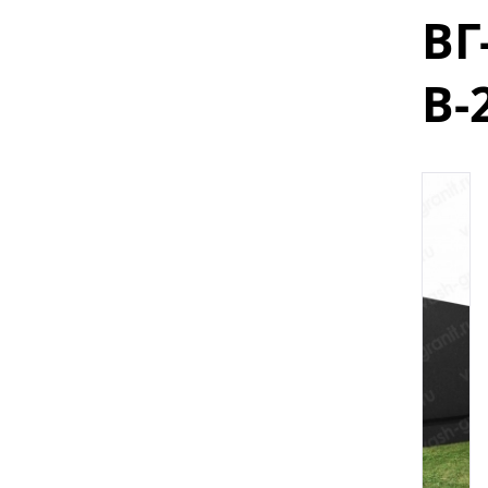
ВГ
В-