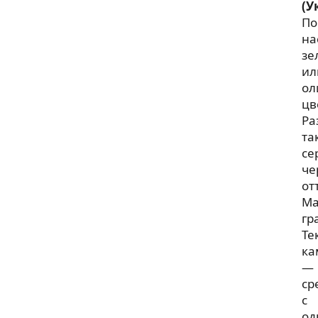
(У
По
на
зе
ил
ол
цв
Ра
та
се
че
от
Ма
гр
Те
ка
—
ср
с
од