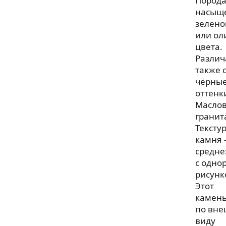
Пород
насыщ
зелено
или ол
цвета.
Различ
также 
чёрны
оттенк
Маслов
гранит
Тексту
камня
средне
с одно
рисунк
Этот
камен
по вн
виду