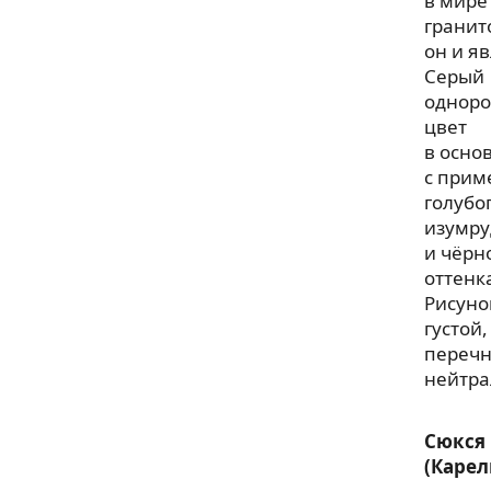
в мире
гранит
он и яв
Серый
однор
цвет
в осно
с прим
голубог
изумру
и чёрн
оттенк
Рисуно
густой,
перечн
нейтра
Сюкся
(Карел