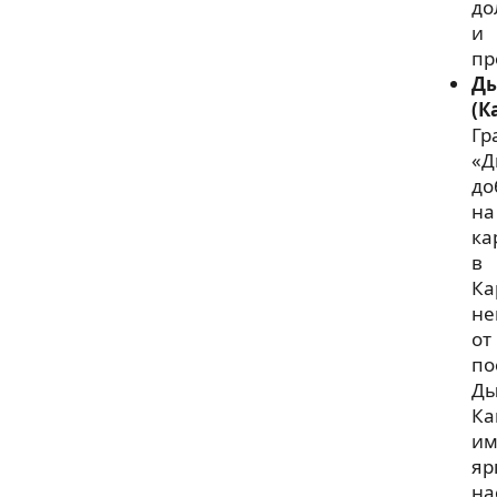
до
и
пр
Д
(К
Гр
«Д
до
на
ка
в
Ка
не
от
по
Ды
Ка
им
яр
на