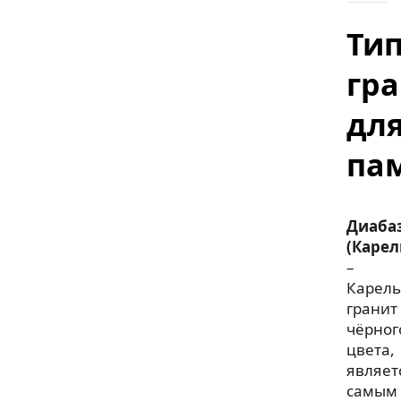
Ти
гр
дл
па
Диаба
(Карел
–
Карель
гранит
чёрног
цвета,
являет
самым