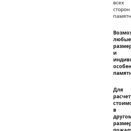
всех
сторон
памятн
Возмо
любые
разме
и
индив
особе
памят
Для
расчет
стоим
в
друго
размер
пожал