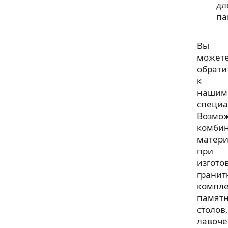
дл
па
Вы
может
обрати
к
нашим
специа
Возмо
комби
матери
при
изгото
гранит
компле
памятн
столов,
лавоче