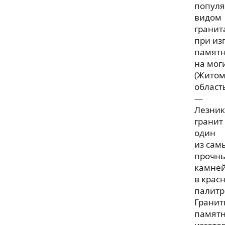
попул
видом
гранит
при из
памят
на мог
(Житом
област
—
Лезник
гранит
один
из сам
прочн
камне
в крас
палитр
Грани
памятн