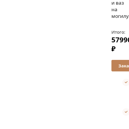
и ваз
на
могилу
Итого:
5799
₽