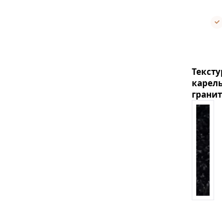
Тексту
карел
гранит