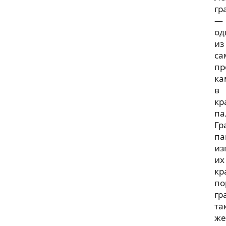
гр
—
од
из
са
пр
ка
в
кр
па
Гр
па
из
их
кр
по
гр
та
же