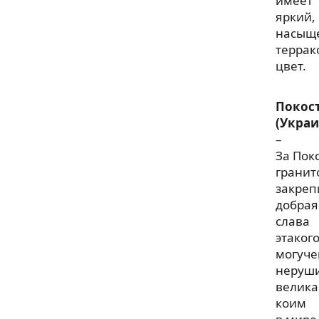
имеет
яркий,
насыщ
террак
цвет.
Покос
(Украи
–
За Пок
гранит
закреп
добрая
слава
этаког
могуче
неруш
велика
коим