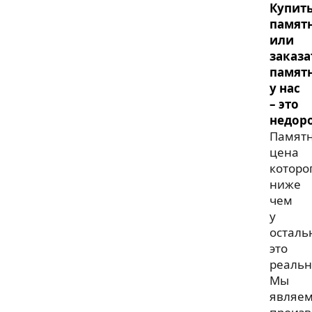
Купит
памят
или
заказа
памят
у нас
– это
недоро
Памят
цена
которо
ниже
чем
у
осталь
это
реальн
Мы
являем