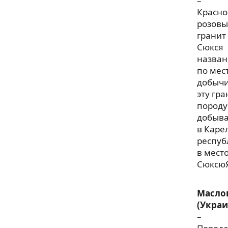
–
Красно
розов
гранит
Сюкся
назван
по мес
добычи
эту гр
породу
добыв
в Каре
респуб
в мест
СюксюЯ
Масло
(Украи
–