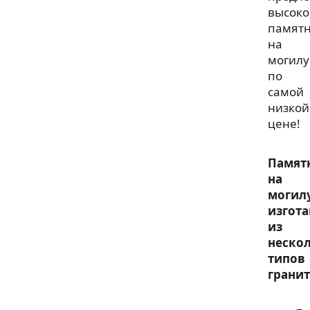
высоко
памят
на
могилу
по
самой
низкой
цене!
Памят
на
могил
изгот
из
неско
типов
гранит