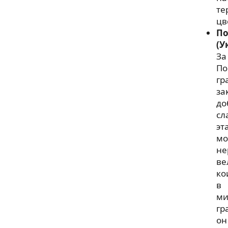
те
цв
По
(У
За
По
гр
за
до
сл
эт
мо
не
ве
ко
в
ми
гр
он