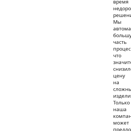
время
недоро
решен
Мы
автома
больш
часть
процес
что
значит
снизил
цену
на
сложн
издели
Только
наша
компа
может
предл