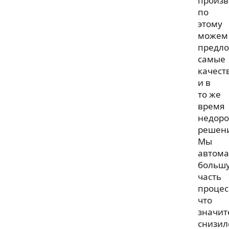
произв
по
этому
можем
предл
самые
качест
и в
то же
время
недоро
решен
Мы
автома
больш
часть
процес
что
значит
снизил