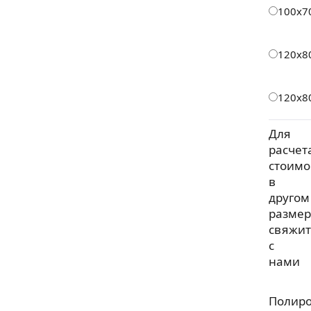
100х7
120х8
120х8
Для
расчет
стоимо
в
другом
размер
свяжит
с
нами
Полир