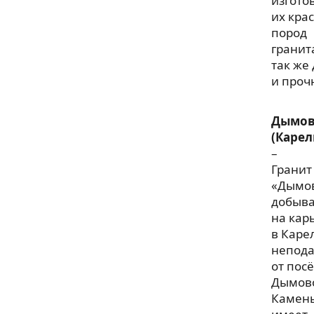
изгото
их кра
пород
гранит
так же
и проч
Дымо
(Карел
–
Гранит
«Дымо
добыв
на кар
в Каре
непода
от пос
Дымов
Камен