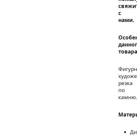
свяжи
с
нами.
Особе
данно
товара
Фигур
художе
резка
по
камню
Матер
Ди