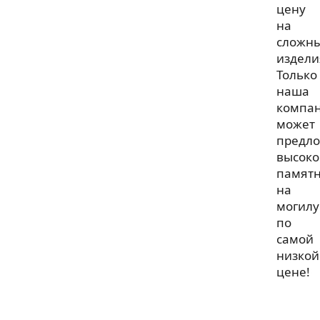
цену
на
сложн
издели
Только
наша
компа
может
предл
высоко
памят
на
могилу
по
самой
низкой
цене!