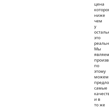
цена
которо
ниже
чем
у
осталь
это
реальн
Мы
являем
произв
по
этому
можем
предл
самые
качест
и в
то же