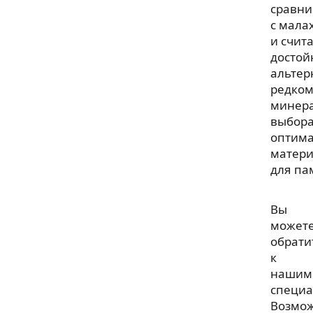
сравн
с мала
и счит
достой
альтер
редком
минера
выбор
оптима
матер
для па
Вы
может
обрати
к
нашим
специа
Возмо