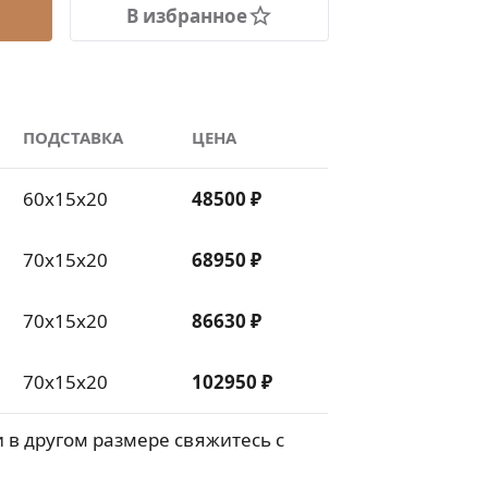
В избранное
ПОДСТАВКА
ЦЕНА
60х15х20
48500 ₽
70х15х20
68950 ₽
70х15х20
86630 ₽
70х15х20
102950 ₽
 в другом размере свяжитесь с