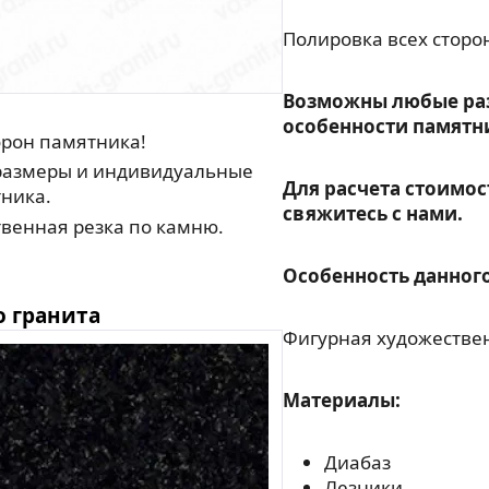
Полировка всех сторо
Возможны любые ра
особенности памятн
орон памятника!
азмеры и индивидуальные
Для расчета стоимос
ника.
свяжитесь с нами.
венная резка по камню.
Особенность данного
о гранита
Фигурная художествен
Материалы:
Диабаз
Лезники