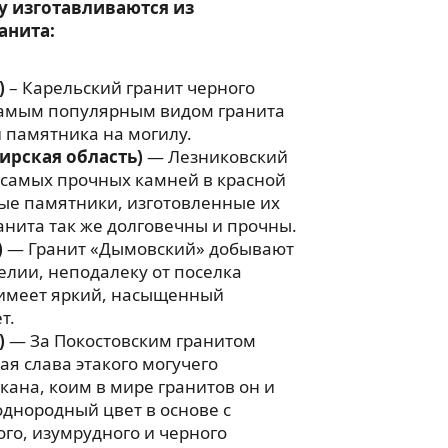
у изготавливаются из
анита:
)
– Карельский гранит черного
 самым популярным видом гранита
 памятника на могилу.
ирская область)
— Лезниковский
 самых прочных камней в красной
ые памятники, изготовленные их
анита так же долговечны и прочны.
)
— Гранит «Дымовский» добывают
релии, неподалеку от поселка
имеет яркий, насыщенный
т.
)
— За Покостовским гранитом
ая слава этакого могучего
ана, коим в мире гранитов он и
однородный цвет в основе с
го, изумрудного и черного