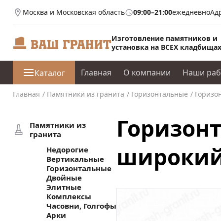
Москва и Московская область
09:00–21:00
ежедневно
Ад
Изготовление памятников и
установка на ВСЕХ кладбища
Главная
О компании
Наши ра
Каталог
Главная
Памятники из гранита
Горизонтальные
Горизо
Горизон
Памятники из
гранита
широкий 
Недорогие
Вертикальные
Горизонтальные
Двойные
Элитные
Комплексы
Часовни, Голгофы
Арки