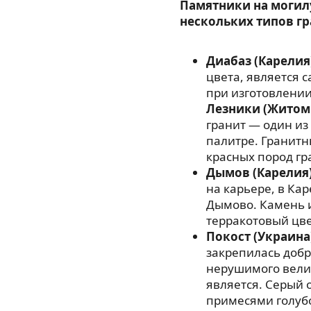
Памятники на могил
нескольких типов гр
Диабаз (Карелия
цвета, является
при изготовлении
Лезники (Житом
гранит — один из
палитре. Гранитн
красных пород гр
Дымов (Карелия
на карьере, в Ка
Дымово. Камень 
терракотовый цве
Покост (Украина
закрепилась добр
нерушимого велик
является. Серый 
примесями голубо