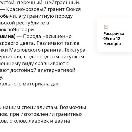
 густой, перечный, нейтральный.
— Красно-розовый гранит Сюкся
добычи, эту гранитную породу
ьской республике в
юксюЯнсаари.
Рассрочка
раина)
— Порода насыщенно
0% на 12
вкового цвета. Различают также
месяцев
нки Масловского гранита. Текстура
рнистая, с однородным рисунком.
нешнему виду сравнивают с
тают достойной альтернативой
у.
мального материала для
 к нашим специалистам. Возможны
ов, при изготовлении гранитных
в, столов, лавочек и ваз на