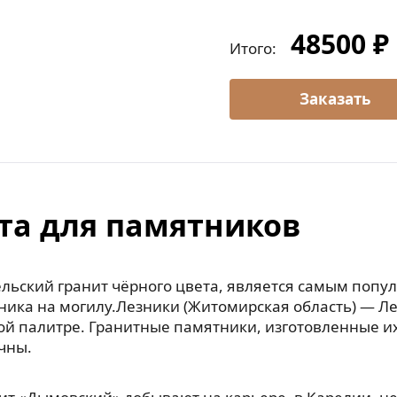
48500 ₽
Итого:
та для памятников
льский гранит чёрного цвета, является самым попу
ника на могилу.Лезники (Житомирская область) — Л
ой палитре. Гранитные памятники, изготовленные их
чны.