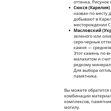
оттенка. Рисунок
Сюкся (Карелия)
назван по месту 
добывают в Карел
месторождении С
Масловский (Ук
зеленого или оли
серо-черные отте
камня — среднезе
Этот камень по в
малахитом и счи
редкому минерал
Для выбора опти
памятника.
Вы можете обратится
комбинации материал
комплексов, памятнико
могилу.