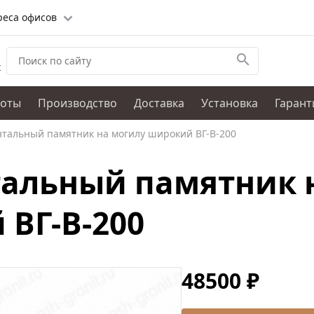
реса офисов
х
боты
Производство
Доставка
Установка
Гарант
нтальный памятник на могилу широкий ВГ-В-200
тальный памятник 
ВГ-В-200
48500 ₽