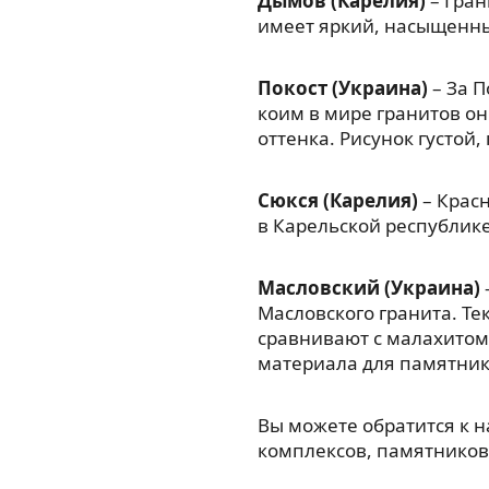
Дымов (Карелия)
– Гран
имеет яркий, насыщенны
Покост (Украина)
– За П
коим в мире гранитов он
оттенка. Рисунок густой
Сюкся (Карелия)
– Красн
в Карельской республик
Масловский (Украина)
Масловского гранита. Те
сравнивают с малахитом
материала для памятник
Вы можете обратится к 
комплексов, памятников,