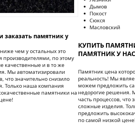
Дымов
Покост
Сюкся
Масловский
и заказать памятник у
КУПИТЬ ПАМЯТН
ниже чем у остальных это
ПАМЯТНИК У НАС
я производителями, по этому
 качественные и в то же
Памятник цена которо
ия. Мы автоматизировали
реальность! Мы являе
в, что значительно снизило
можем предложить са
я. Только наша компания
недорогие решения. 
кокачественные памятники на
часть процессов, что 
цене!
сложные изделия. То
предложить высокока
по самой низкой цене