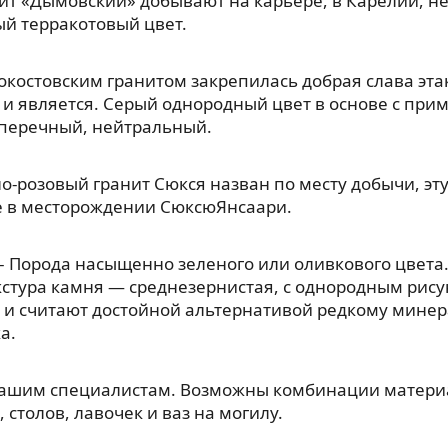
ит «Дымовский» добывают на карьере, в Карелии, н
й терракотовый цвет.
окостовским гранитом закрепилась добрая слава эт
 и является. Серый однородный цвет в основе с прим
, перечный, нейтральный.
о-розовый гранит Сюкся назван по месту добычи, э
е в месторождении СюксюЯнсаари.
– Порода насыщенно зеленого или оливкового цвета.
кстура камня — среднезернистая, с однородным рис
 и считают достойной альтернативой редкому мине
а.
нашим специалистам. Возможны комбинации материа
 столов, лавочек и ваз на могилу.