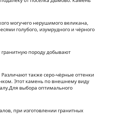
еподалёку от посёлка Дымово. Камень
акого могучего нерушимого великана,
есями голубого, изумрудного и чёрного
ту гранитную породу добывают
 Различают также серо-чёрные оттенки
унком. Этот камень по внешнему виду
ралу.Для выбора оптимального
лов, при изготовлении гранитных