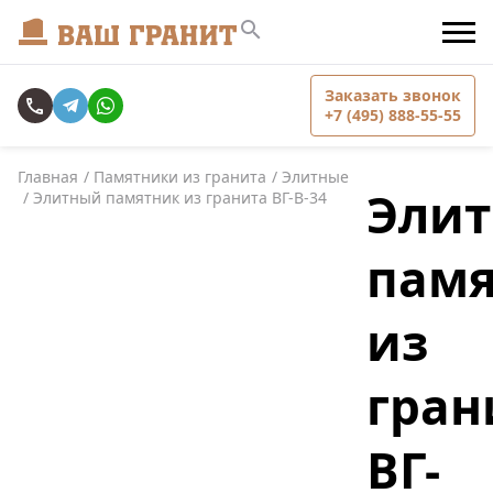
Заказать звонок
+7 (495) 888-55-55
Главная
Памятники из гранита
Элитные
Эли
Элитный памятник из гранита ВГ-В-34
пам
из
гран
ВГ-