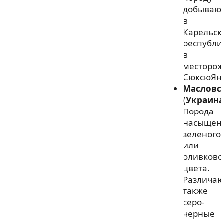
добываю
в
Карельс
республ
в
месторо
СюксюЯн
Маслов
(Украин
Порода
насыщен
зеленого
или
оливков
цвета.
Различа
также
серо-
черные