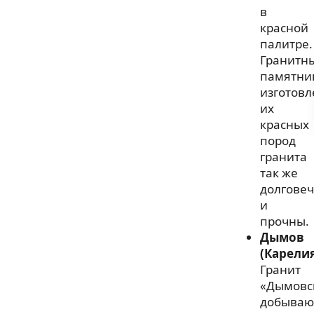
в
красной
палитре.
Гранитн
памятни
изготов
их
красных
пород
гранита
так же
долгове
и
прочны.
Дымов
(Карели
Гранит
«Дымовс
добываю