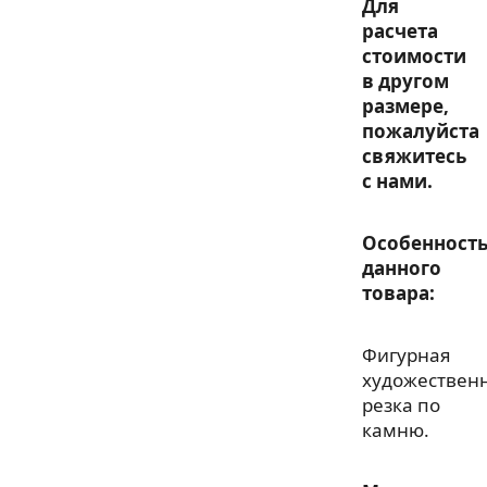
Для
расчета
стоимости
в другом
размере,
пожалуйста
свяжитесь
с нами.
Особенност
данного
товара:
Фигурная
художествен
резка по
камню.