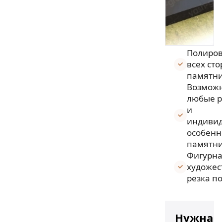
Полиро
всех ст
памятни
Возмож
любые 
и
индиви
особенн
памятни
Фигурн
художес
резка п
Нужна