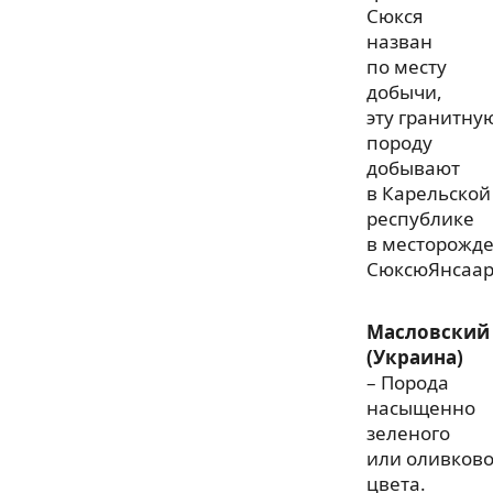
Сюкся
назван
по месту
добычи,
эту гранитну
породу
добывают
в Карельской
республике
в месторожд
СюксюЯнсаар
Масловский
(Украина)
– Порода
насыщенно
зеленого
или оливково
цвета.