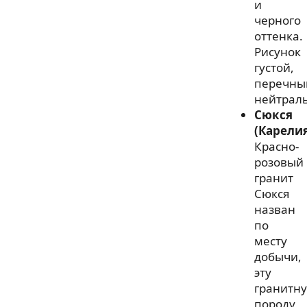
и
черного
оттенка.
Рисунок
густой,
перечны
нейтрал
Сюкся
(Карели
Красно-
розовый
гранит
Сюкся
назван
по
месту
добычи,
эту
гранитн
породу