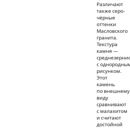
Различают
также серо-
чёрные
оттенки
Масловского
гранита.
Текстура
камня —
среднезернис
с однородны
рисунком.
Этот
камень
по внешнему
виду
сравнивают
с малахитом
и считают
достойной