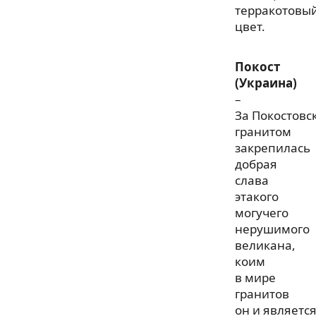
терракотовы
цвет.
Покост
(Украина)
–
За Покостовс
гранитом
закрепилась
добрая
слава
этакого
могучего
нерушимого
великана,
коим
в мире
гранитов
он и является