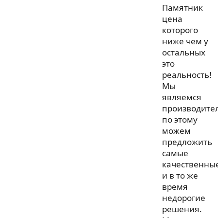
Памятник
цена
которого
ниже чем у
остальных
это
реальность!
Мы
являемся
производите
по этому
можем
предложить
самые
качественны
и в то же
время
недорогие
решения.