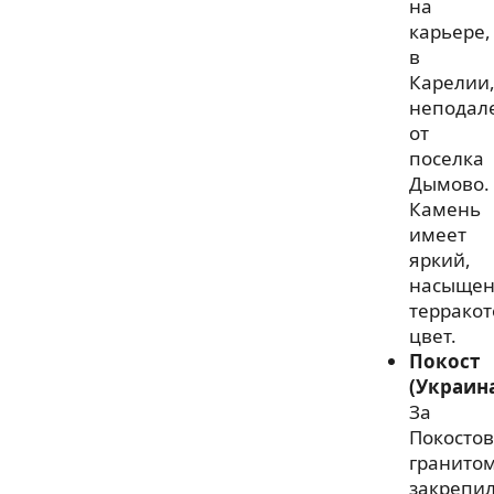
на
карьере,
в
Карелии
неподал
от
поселка
Дымово.
Камень
имеет
яркий,
насыще
террако
цвет.
Покост
(Украин
За
Покосто
гранито
закрепи