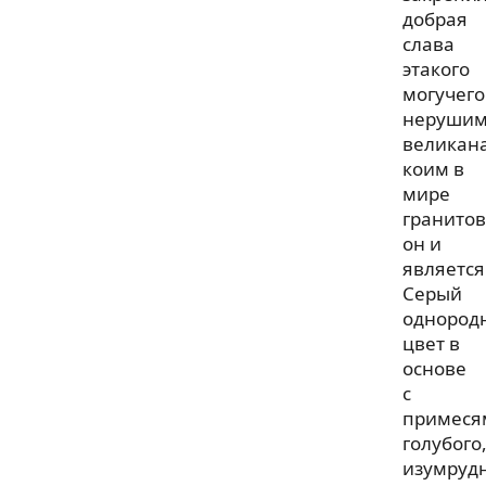
добрая
слава
этакого
могучего
нерушим
великана
коим в
мире
гранитов
он и
является
Серый
однород
цвет в
основе
с
примеся
голубого
изумруд