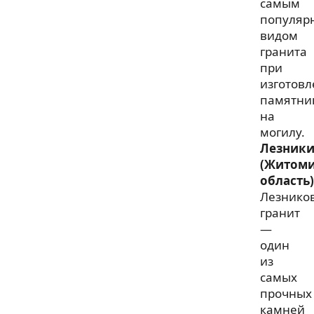
самым
популяр
видом
гранита
при
изготов
памятни
на
могилу.
Лезник
(Житоми
область)
Лезнико
гранит
—
один
из
самых
прочных
камней