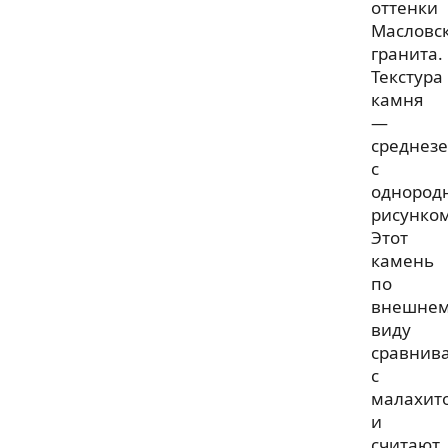
оттенки
Масловс
гранита.
Текстура
камня
—
среднезе
с
однород
рисунком
Этот
камень
по
внешне
виду
сравнив
с
малахит
и
считают