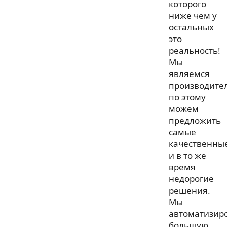
которого
ниже чем у
остальных
это
реальность!
Мы
являемся
производите
по этому
можем
предложить
самые
качественны
и в то же
время
недорогие
решения.
Мы
автоматизир
большую