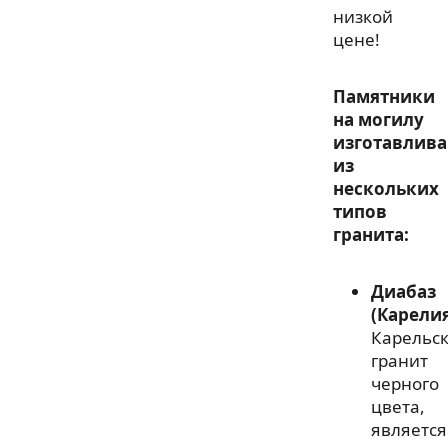
низкой
цене!
Памятники
на могилу
изготавлив
из
нескольких
типов
гранита:
Диабаз
(Карели
Карельс
гранит
черного
цвета,
является