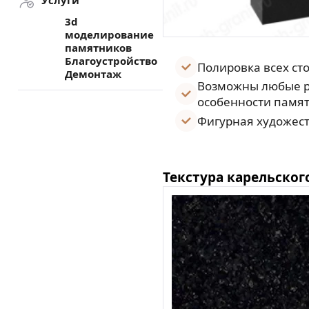
Услуги
3d
моделирование
памятников
Благоустройство
Полировка всех ст
Демонтаж
Возможны любые р
особенности памят
Фигурная художест
Текстура карельског