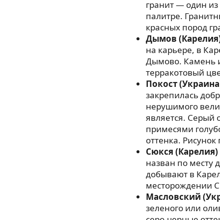
гранит — один из
палитре. Гранитн
красных пород гр
Дымов (Карелия
на карьере, в Ка
Дымово. Камень 
терракотовый цве
Покост (Украина
закрепилась добр
нерушимого велик
является. Серый 
примесями голубо
оттенка. Рисунок
Сюкся (Карелия)
назван по месту 
добывают в Карел
месторождении С
Масловский (Ук
зеленого или оли
серо-черные отте