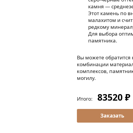
камня — среднезе
Этот камень по в
малахитом и счи
редкому минерал
Для выбора опти
памятника.
Вы можете обратится
комбинации материал
комплексов, памятнико
могилу.
83520 ₽
Итого: