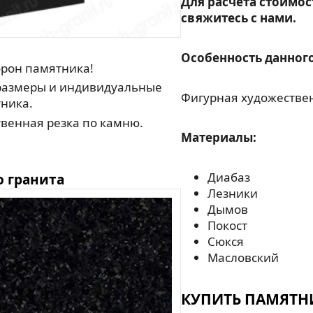
Для расчета стоимос
свяжитесь с нами.
Особенность данного
орон памятника!
азмеры и индивидуальные
Фигурная художествен
ника.
венная резка по камню.
Материалы:
Диабаз
о гранита
Лезники
Дымов
Покост
Сюкся
Масловский
КУПИТЬ ПАМЯТН