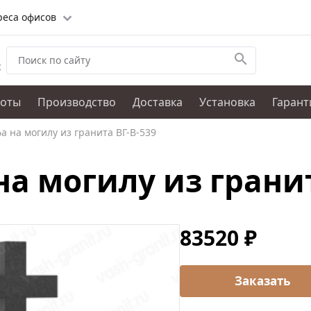
реса офисов
х
боты
Производство
Доставка
Установка
Гарант
а на могилу из гранита ВГ-В-539
на могилу из гранит
83520 ₽