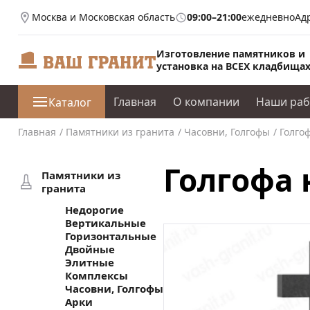
Москва и Московская область
09:00–21:00
ежедневно
Ад
Изготовление памятников и
установка на ВСЕХ кладбища
Главная
О компании
Наши ра
Каталог
Главная
Памятники из гранита
Часовни, Голгофы
Голгоф
Голгофа 
Памятники из
гранита
Недорогие
Вертикальные
Горизонтальные
Двойные
Элитные
Комплексы
Часовни, Голгофы
Арки