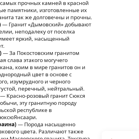
 самых прочных камней в красной
ые памятники, изготовленные их
анита так же долговечны и прочны.
)
— Гранит «Дымовский» добывают
релии, неподалеку от поселка
имеет яркий, насыщенный
т.
)
— За Покостовским гранитом
ая слава этакого могучего
ана, коим в мире гранитов он и
однородный цвет в основе с
го, изумрудного и черного
 густой, перечный, нейтральный.
— Красно-розовый гранит Сюкся
добычи, эту гранитную породу
ьской республике в
юксюЯнсаари.
раина)
— Порода насыщенно
вкового цвета. Различают также
нки Масловского гранита. Текстура