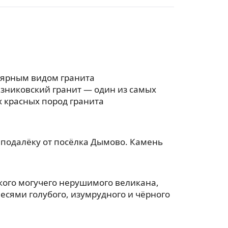
лярным видом гранита
езниковский гранит — один из самых
 красных пород гранита
еподалёку от посёлка Дымово. Камень
акого могучего нерушимого великана,
есями голубого, изумрудного и чёрного