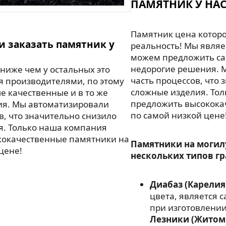
ПАМЯТНИК У НАС
Памятник цена которо
и заказать памятник у
реальность! Мы являе
можем предложить са
недорогие решения. 
ниже чем у остальных это
часть процессов, что 
я производителями, по этому
сложные изделия. То
 качественные и в то же
предложить высокока
ия. Мы автоматизировали
по самой низкой цене
в, что значительно снизило
я. Только наша компания
кокачественные памятники на
Памятники на могил
цене!
нескольких типов гр
Диабаз (Карелия
цвета, является
при изготовлении
Лезники (Житом