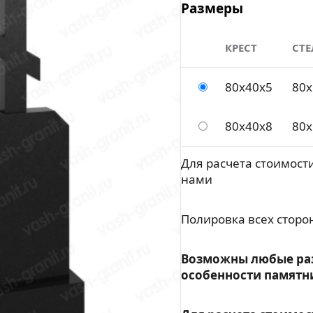
Размеры
КРЕСТ
СТЕ
80х40х5
80х
80х40х8
80х
Для расчета стоимости
нами
Полировка всех сторо
Возможны любые ра
особенности памятн