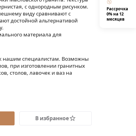
рнистая, с однородным рисунком.
Рассрочка
нешнему виду сравнивают с
0% на 12
месяцев
тают достойной альтернативой
у.
мального материала для
 к нашим специалистам. Возможны
ов, при изготовлении гранитных
в, столов, лавочек и ваз на
В избранное