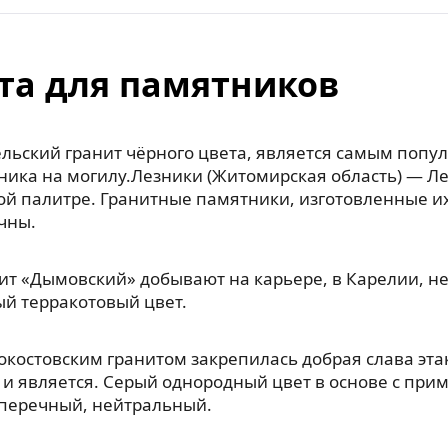
та для памятников
льский гранит чёрного цвета, является самым попу
ника на могилу.Лезники (Житомирская область) — Л
ой палитре. Гранитные памятники, изготовленные их
чны.
ит «Дымовский» добывают на карьере, в Карелии, н
й терракотовый цвет.
окостовским гранитом закрепилась добрая слава эт
 и является. Серый однородный цвет в основе с прим
, перечный, нейтральный.