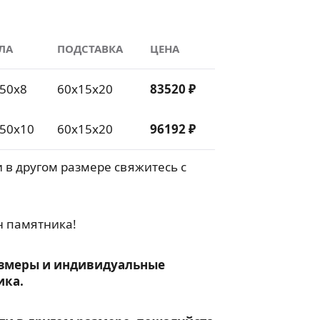
ЛА
ПОДСТАВКА
ЦЕНА
50х8
60х15х20
83520 ₽
50х10
60х15х20
96192 ₽
 в другом размере свяжитесь с
н памятника!
змеры и индивидуальные
ика.