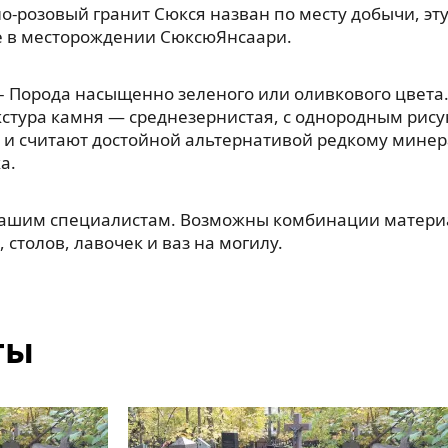
о-розовый гранит Сюкся назван по месту добычи, э
е в месторождении СюксюЯнсаари.
– Порода насыщенно зеленого или оливкового цвета.
кстура камня — среднезернистая, с однородным рис
 и считают достойной альтернативой редкому мине
а.
нашим специалистам. Возможны комбинации материа
 столов, лавочек и ваз на могилу.
ты