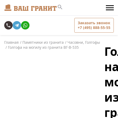
Заказать звонок
+7 (495) 888-55-55
Главная
Памятники из гранита
Часовни, Голгофы
Г
Голгофа на могилу из гранита ВГ-В-535
н
м
и
г