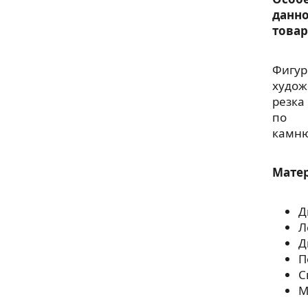
данн
товар
Фигур
худож
резка
по
камню
Мате
Д
Л
Д
П
С
М