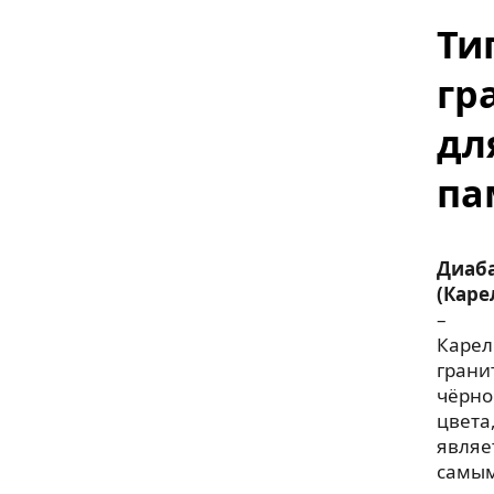
Ти
гр
дл
па
Диаб
(Каре
–
Карел
грани
чёрно
цвета
являе
самы