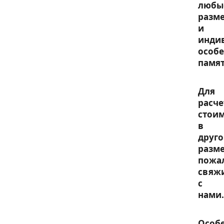
любы
разм
и
инди
особ
памят
Для
расче
стои
в
друг
разме
пожа
свяж
с
нами.
Особ