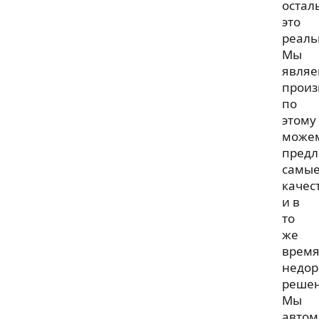
остал
это
реаль
Мы
являе
произ
по
этому
може
предл
самы
качес
и в
то
же
врем
недор
решен
Мы
автом