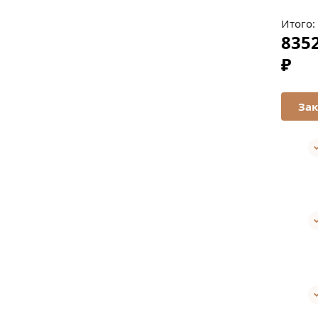
Итого:
835
₽