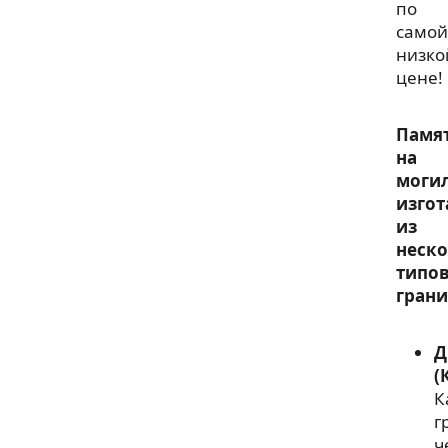
по
самой
низко
цене!
Памя
на
моги
изго
из
неск
типо
грани
Д
(
К
г
ч