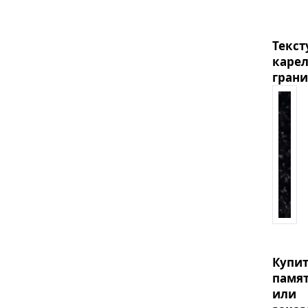
Текст
карел
грани
Купи
памя
или