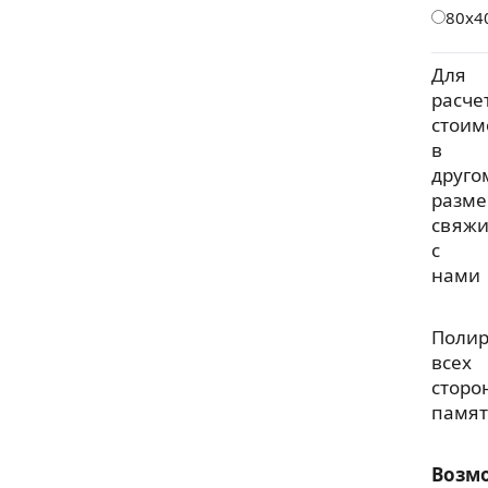
80х4
Для
расче
стоим
в
друго
разме
свяжи
с
нами
Полир
всех
сторо
памят
Возм