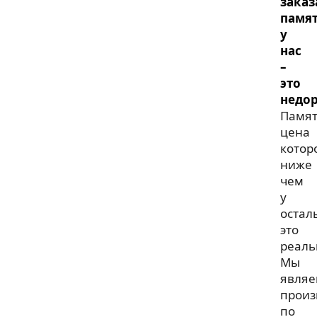
заказ
памя
у
нас
–
это
недор
Памя
цена
котор
ниже
чем
у
остал
это
реаль
Мы
являе
произ
по