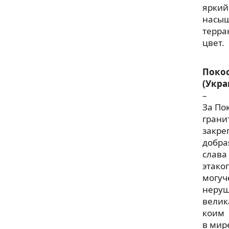
яркий
насы
терра
цвет.
Поко
(Укра
–
За По
грани
закре
добра
слава
этако
могуч
неру
велик
коим
в мир