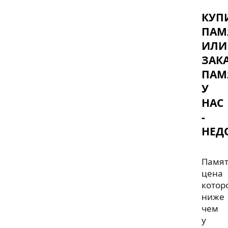
КУП
ПАМ
ИЛИ
ЗАК
ПАМ
У
НАС
-
НЕД
Памя
цена
котор
ниже
чем
у