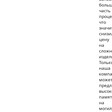
боль
часть
проце
что
значи
снизи
цену
на
слож
издел
Тольк
наша
комп
може
предл
высок
памя
на
могил