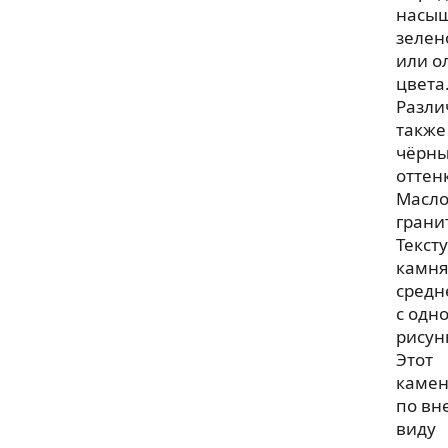
насы
зелен
или о
цвета
Разли
также
чёрн
оттен
Масло
грани
Текст
камн
средн
с одн
рисун
Этот
каме
по вн
виду