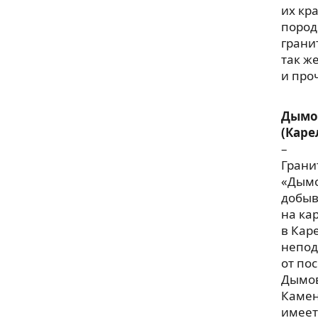
их кр
пород
грани
так ж
и про
Дымо
(Каре
–
Грани
«Дым
добы
на ка
в Кар
непод
от по
Дымо
Каме
имеет