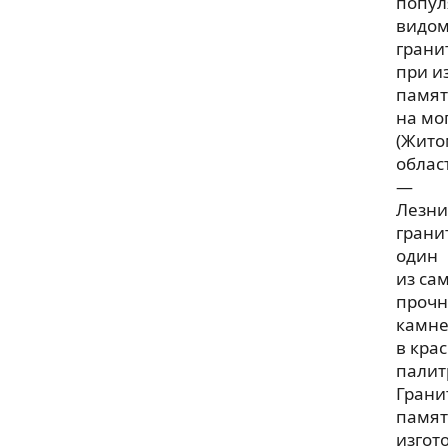
попу
видо
грани
при и
памят
на мо
(Жито
облас
—
Лезни
грани
один
из са
проч
камн
в кра
палит
Грани
памят
изгот