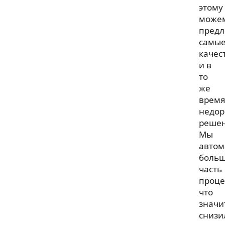
этому
може
предл
самы
качес
и в
то
же
врем
недор
решен
Мы
автом
боль
часть
проце
что
значи
снизи