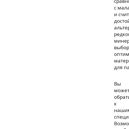
сравн
с мал
и счи
досто
альте
редко
минер
выбо
оптим
матер
для п
Вы
може
обрат
к
наши
специ
Возм