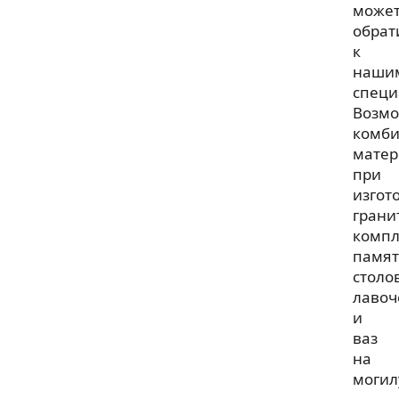
може
обрат
к
наши
специ
Возм
комб
матер
при
изгот
грани
компл
памят
столо
лавоч
и
ваз
на
могил