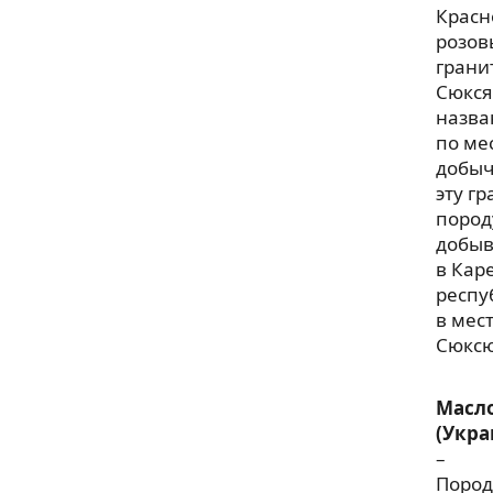
Красн
розов
грани
Сюкся
назва
по ме
добыч
эту г
пород
добы
в Кар
респу
в мес
Сюксю
Масл
(Укра
–
Пород