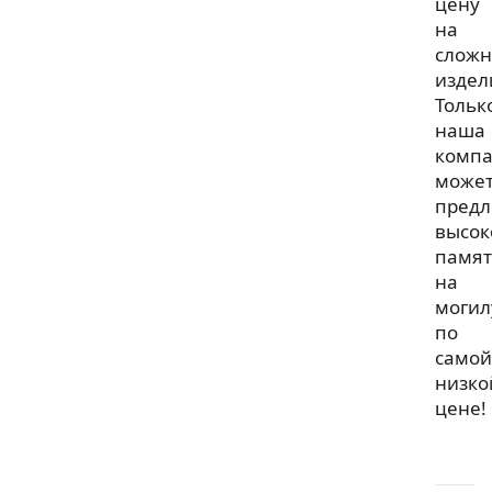
цену
на
слож
издел
Тольк
наша
комп
може
предл
высок
памя
на
могил
по
самой
низко
цене!