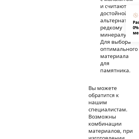
и считают
достойной
альтернативо
Ра
редкому
0%
ме
минералу.
Для выбора
оптимального
материала
для
памятника.
Вы можете
обратится к
нашим
специалистам.
Возможны
комбинации
материалов, при
изготовлении