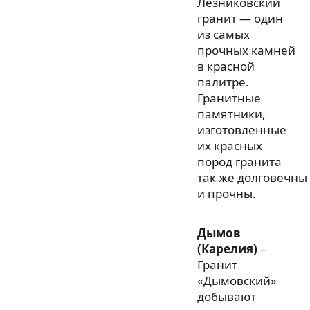
Лезниковский
гранит — один
из самых
прочных камней
в красной
палитре.
Гранитные
памятники,
изготовленные
их красных
пород гранита
так же долговечны
и прочны.
Дымов
(Карелия)
–
Гранит
«Дымовский»
добывают