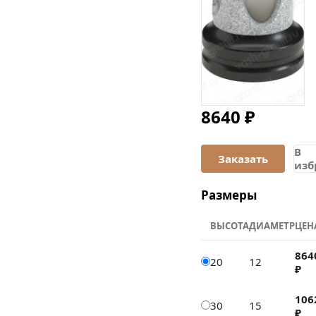
8640 ₽
В
изб
Размеры
ВЫСОТА
ДИАМЕТР
ЦЕН
864
20
12
₽
106
30
15
₽