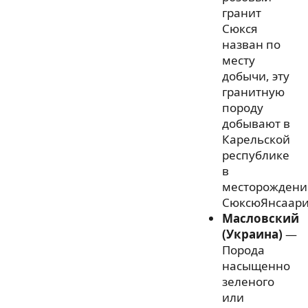
гранит
Сюкся
назван по
месту
добычи, эту
гранитную
породу
добывают в
Карельской
республике
в
месторождени
СюксюЯнсаари
Масловский
(Украина)
—
Порода
насыщенно
зеленого
или