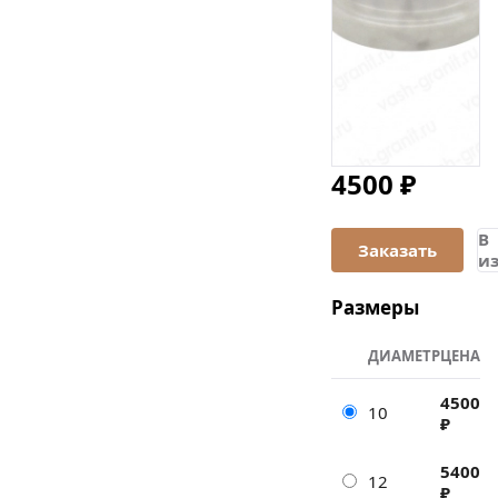
4500 ₽
В
и
Размеры
ДИАМЕТР
ЦЕНА
4500
10
₽
5400
12
₽