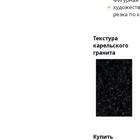
художест
резка по 
Текстура
карельского
гранита
Купить