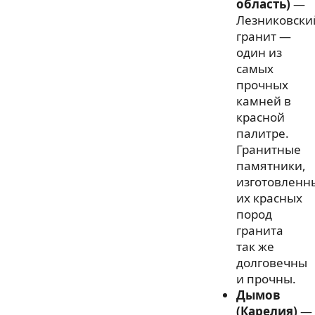
область)
—
Лезниковски
гранит —
один из
самых
прочных
камней в
красной
палитре.
Гранитные
памятники,
изготовленн
их красных
пород
гранита
так же
долговечны
и прочны.
Дымов
(Карелия)
—