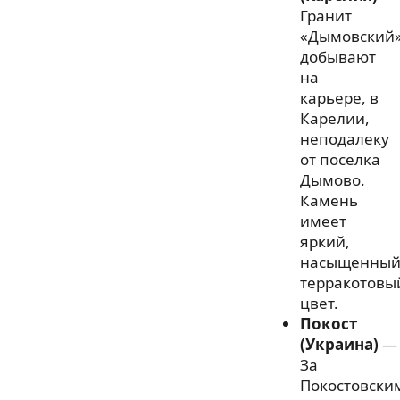
Гранит
«Дымовский
добывают
на
карьере, в
Карелии,
неподалеку
от поселка
Дымово.
Камень
имеет
яркий,
насыщенны
терракотовы
цвет.
Покост
(Украина)
—
За
Покостовски