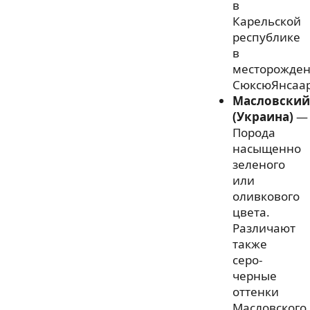
в
Карельской
республике
в
месторожде
СюксюЯнсаар
Масловский
(Украина)
—
Порода
насыщенно
зеленого
или
оливкового
цвета.
Различают
также
серо-
черные
оттенки
Масловского