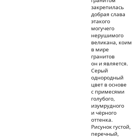
гранитом
закрепилась
добрая слава
этакого
могучего
нерушимого
великана, коим
в мире
гранитов
он и является.
Серый
однородный
цвет в основе
с примесями
голубого,
изумрудного
и чёрного
оттенка.
Рисунок густой,
перечный,