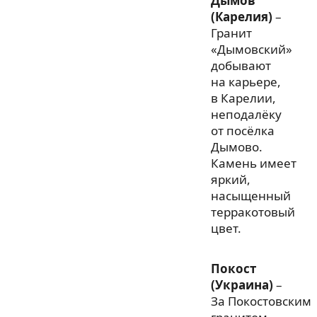
Дымов
(Карелия)
–
Гранит
«Дымовский»
добывают
на карьере,
в Карелии,
неподалёку
от посёлка
Дымово.
Камень имеет
яркий,
насыщенный
терракотовый
цвет.
Покост
(Украина)
–
За Покостовским