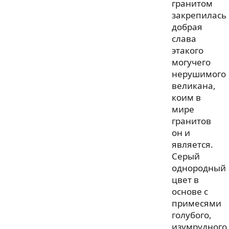
гранитом
закрепилась
добрая
слава
этакого
могучего
нерушимого
великана,
коим в
мире
гранитов
он и
является.
Серый
однородный
цвет в
основе с
примесями
голубого,
изумрудного