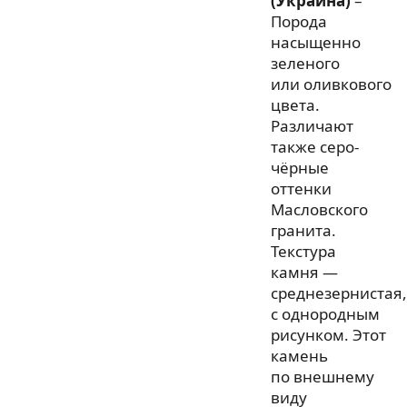
(Украина)
–
Порода
насыщенно
зеленого
или оливкового
цвета.
Различают
также серо-
чёрные
оттенки
Масловского
гранита.
Текстура
камня —
среднезернистая,
с однородным
рисунком. Этот
камень
по внешнему
виду