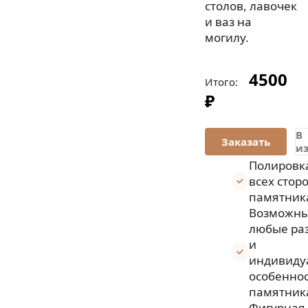
столов, лавочек
и ваз на
могилу.
4500
Итого:
₽
В
и
Полировк
всех стор
памятник
Возможн
любые ра
и
индивиду
особенно
памятник
Фигурная