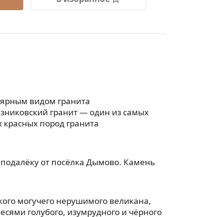
лярным видом гранита
езниковский гранит — один из самых
 красных пород гранита
еподалёку от посёлка Дымово. Камень
акого могучего нерушимого великана,
есями голубого, изумрудного и чёрного