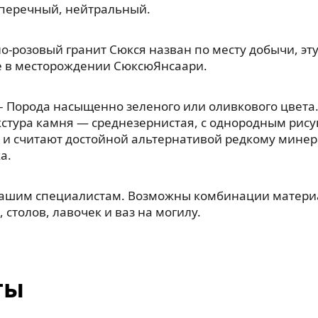
, перечный, нейтральный.
о-розовый гранит Сюкся назван по месту добычи, э
е в месторождении СюксюЯнсаари.
– Порода насыщенно зеленого или оливкового цвета.
кстура камня — среднезернистая, с однородным рис
 и считают достойной альтернативой редкому мине
а.
нашим специалистам. Возможны комбинации материа
 столов, лавочек и ваз на могилу.
ты