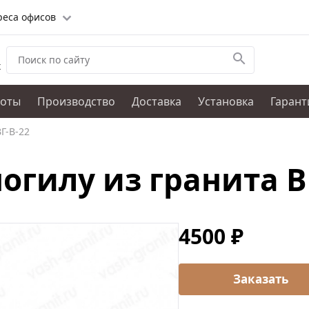
реса офисов
х
боты
Производство
Доставка
Установка
Гарант
Г-В-22
огилу из гранита В
4500 ₽