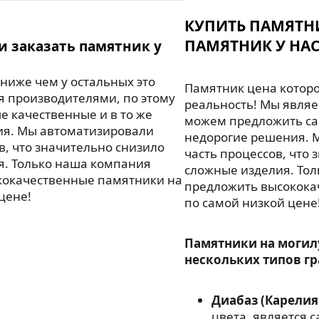
КУПИТЬ ПАМЯТН
ПАМЯТНИК У НАС
и заказать памятник у
ниже чем у остальных это
Памятник цена которо
я производителями, по этому
реальность! Мы являе
 качественные и в то же
можем предложить са
ия. Мы автоматизировали
недорогие решения. 
в, что значительно снизило
часть процессов, что 
я. Только наша компания
сложные изделия. То
кокачественные памятники на
предложить высокока
цене!
по самой низкой цене
Памятники на могил
нескольких типов гр
Диабаз (Карелия
цвета, является