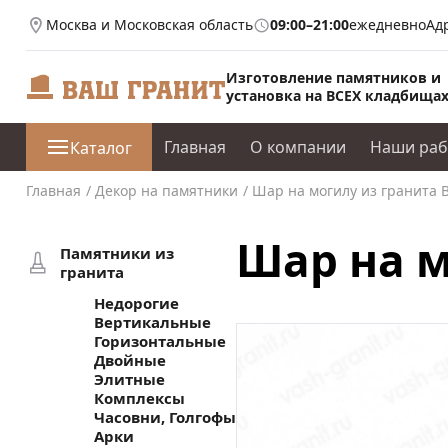
Москва и Московская область
09:00–21:00
ежедневно
Ад
Изготовление памятников и
установка на ВСЕХ кладбища
Главная
О компании
Наши ра
Каталог
Главная
Декор на памятники
Шар на могилу из гранита В
Шар на м
Памятники из
гранита
Недорогие
Вертикальные
Горизонтальные
Двойные
Элитные
Комплексы
Часовни, Голгофы
Арки