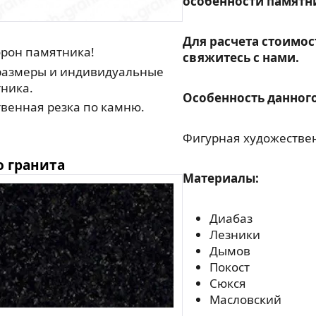
особенности памятн
Для расчета стоимос
орон памятника!
свяжитесь с нами.
азмеры и индивидуальные
ника.
Особенность данного
венная резка по камню.
Фигурная художествен
о гранита
Материалы:
Диабаз
Лезники
Дымов
Покост
Сюкся
Масловский