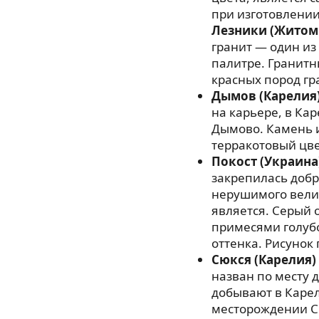
при изготовлении
Лезники (Житом
гранит — один из
палитре. Гранитн
красных пород гр
Дымов (Карелия
на карьере, в Ка
Дымово. Камень 
терракотовый цве
Покост (Украина
закрепилась добр
нерушимого велик
является. Серый 
примесями голубо
оттенка. Рисунок
Сюкся (Карелия)
назван по месту 
добывают в Карел
месторождении С