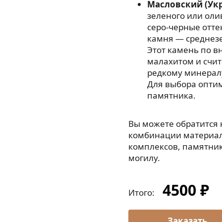
Масловский (Ук
зеленого или оли
серо-черные отте
камня — среднезе
Этот камень по в
малахитом и счи
редкому минерал
Для выбора опти
памятника.
Вы можете обратится
комбинации материал
комплексов, памятнико
могилу.
4500 ₽
Итого: