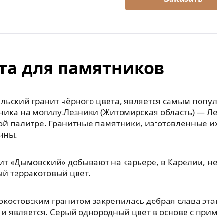
та для памятников
льский гранит чёрного цвета, является самым попу
ника на могилу.Лезники (Житомирская область) — Л
ой палитре. Гранитные памятники, изготовленные их
чны.
ит «Дымовский» добывают на карьере, в Карелии, н
й терракотовый цвет.
окостовским гранитом закрепилась добрая слава эт
 и является. Серый однородный цвет в основе с прим