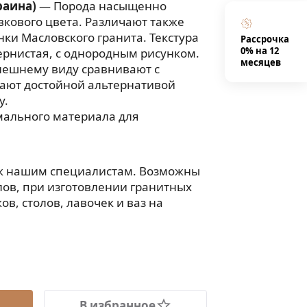
раина)
— Порода насыщенно
вкового цвета. Различают также
нки Масловского гранита. Текстура
Рассрочка
0% на 12
рнистая, с однородным рисунком.
месяцев
нешнему виду сравнивают с
тают достойной альтернативой
у.
мального материала для
 к нашим специалистам. Возможны
ов, при изготовлении гранитных
в, столов, лавочек и ваз на
В избранное