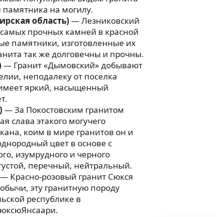
 памятника на могилу.
ирская область)
— Лезниковский
 самых прочных камней в красной
ые памятники, изготовленные их
анита так же долговечны и прочны.
)
— Гранит «Дымовский» добывают
релии, неподалеку от поселка
имеет яркий, насыщенный
т.
)
— За Покостовским гранитом
ая слава этакого могучего
ана, коим в мире гранитов он и
однородный цвет в основе с
го, изумрудного и черного
 густой, перечный, нейтральный.
— Красно-розовый гранит Сюкся
добычи, эту гранитную породу
ьской республике в
юксюЯнсаари.