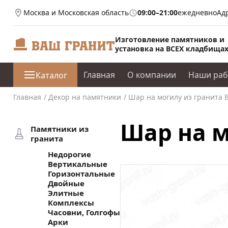
Москва и Московская область
09:00–21:00
ежедневно
Ад
Изготовление памятников и
установка на ВСЕХ кладбища
Главная
О компании
Наши ра
Каталог
Главная
Декор на памятники
Шар на могилу из гранита В
Шар на м
Памятники из
гранита
Недорогие
Вертикальные
Горизонтальные
Двойные
Элитные
Комплексы
Часовни, Голгофы
Арки