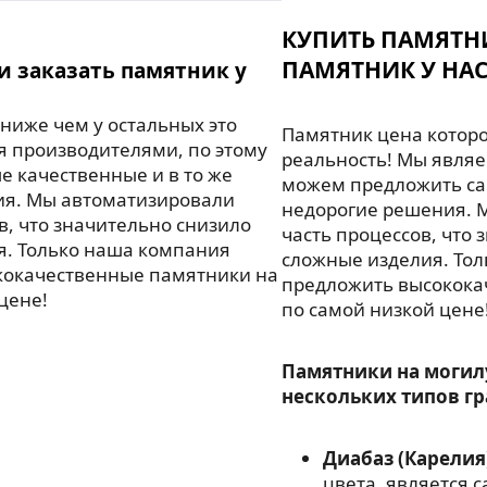
КУПИТЬ ПАМЯТН
ПАМЯТНИК У НАС
и заказать памятник у
ниже чем у остальных это
Памятник цена которо
я производителями, по этому
реальность! Мы являе
 качественные и в то же
можем предложить са
ия. Мы автоматизировали
недорогие решения. 
в, что значительно снизило
часть процессов, что 
я. Только наша компания
сложные изделия. То
кокачественные памятники на
предложить высокока
цене!
по самой низкой цене
Памятники на могил
нескольких типов гр
Диабаз (Карелия
цвета, является