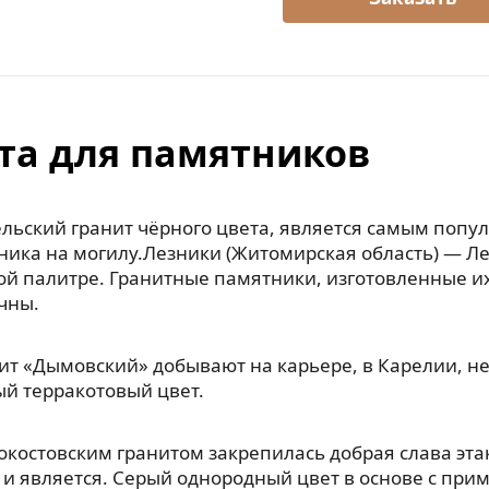
та для памятников
льский гранит чёрного цвета, является самым попу
ника на могилу.Лезники (Житомирская область) — Л
ой палитре. Гранитные памятники, изготовленные их
чны.
ит «Дымовский» добывают на карьере, в Карелии, н
й терракотовый цвет.
окостовским гранитом закрепилась добрая слава эт
 и является. Серый однородный цвет в основе с прим