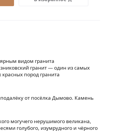
лярным видом гранита
езниковский гранит — один из самых
 красных пород гранита
еподалёку от посёлка Дымово. Камень
акого могучего нерушимого великана,
есями голубого, изумрудного и чёрного