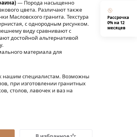
раина)
— Порода насыщенно
вкового цвета. Различают также
нки Масловского гранита. Текстура
Рассрочка
0% на 12
рнистая, с однородным рисунком.
месяцев
нешнему виду сравнивают с
тают достойной альтернативой
у.
мального материала для
 к нашим специалистам. Возможны
ов, при изготовлении гранитных
в, столов, лавочек и ваз на
В избранное