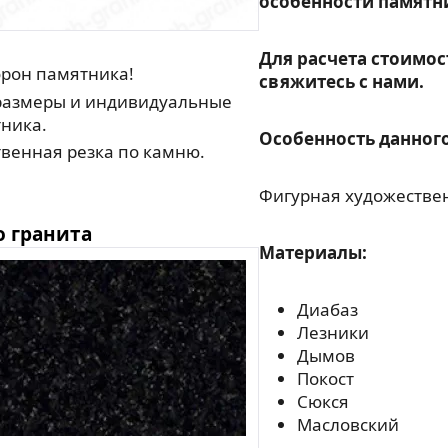
особенности памятн
Для расчета стоимос
орон памятника!
свяжитесь с нами.
азмеры и индивидуальные
ника.
Особенность данного
венная резка по камню.
Фигурная художествен
о гранита
Материалы:
Диабаз
Лезники
Дымов
Покост
Сюкся
Масловский