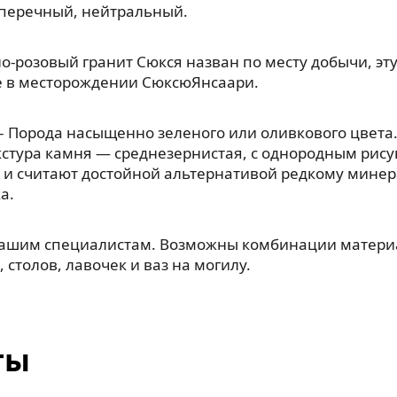
, перечный, нейтральный.
о-розовый гранит Сюкся назван по месту добычи, э
е в месторождении СюксюЯнсаари.
– Порода насыщенно зеленого или оливкового цвета.
кстура камня — среднезернистая, с однородным рис
 и считают достойной альтернативой редкому мине
а.
нашим специалистам. Возможны комбинации материа
 столов, лавочек и ваз на могилу.
ты