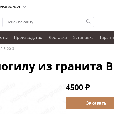
реса офисов
х
боты
Производство
Доставка
Установка
Гарант
Г-В-20-3
огилу из гранита ВГ
4500 ₽