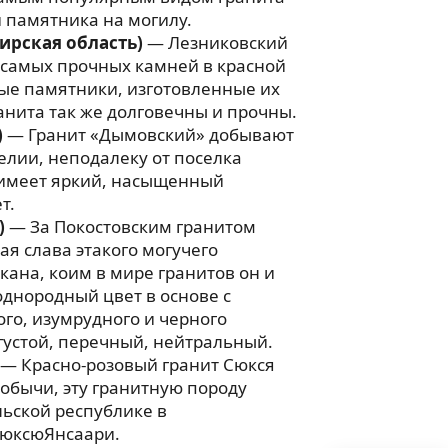
 памятника на могилу.
ирская область)
— Лезниковский
 самых прочных камней в красной
ые памятники, изготовленные их
анита так же долговечны и прочны.
)
— Гранит «Дымовский» добывают
релии, неподалеку от поселка
имеет яркий, насыщенный
т.
)
— За Покостовским гранитом
ая слава этакого могучего
ана, коим в мире гранитов он и
однородный цвет в основе с
го, изумрудного и черного
 густой, перечный, нейтральный.
— Красно-розовый гранит Сюкся
добычи, эту гранитную породу
ьской республике в
юксюЯнсаари.