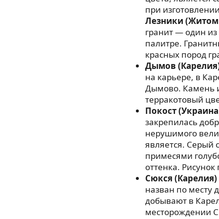
при изготовлении
Лезники (Житом
гранит — один из
палитре. Гранитн
красных пород гр
Дымов (Карелия
на карьере, в Ка
Дымово. Камень 
терракотовый цве
Покост (Украина
закрепилась добр
нерушимого велик
является. Серый 
примесями голубо
оттенка. Рисунок
Сюкся (Карелия)
назван по месту 
добывают в Карел
месторождении С