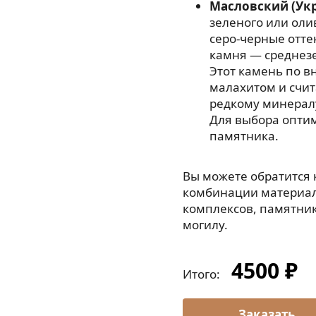
Масловский (Ук
зеленого или оли
серо-черные отте
камня — среднезе
Этот камень по в
малахитом и счи
редкому минерал
Для выбора опти
памятника.
Вы можете обратится
комбинации материал
комплексов, памятнико
могилу.
4500 ₽
Итого: